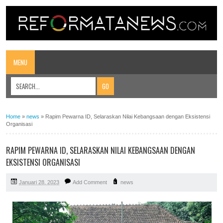
MENU
Home
»
news
»
Rapim Pewarna ID, Selaraskan Nilai Kebangsaan dengan Eksistensi
Organisasi
RAPIM PEWARNA ID, SELARASKAN NILAI KEBANGSAAN DENGAN
EKSISTENSI ORGANISASI
Januari 28, 2023
Add Comment
news