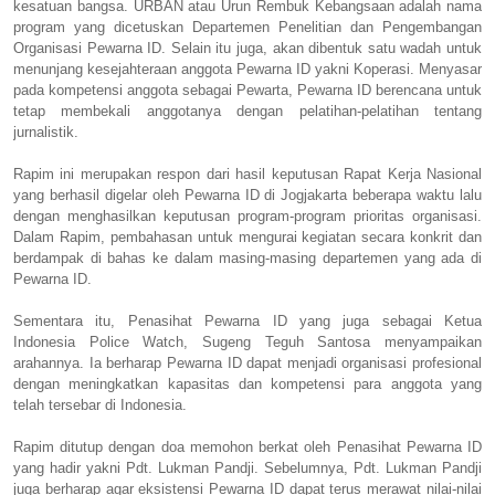
kesatuan bangsa. URBAN atau Urun Rembuk Kebangsaan adalah nama
program yang dicetuskan Departemen Penelitian dan Pengembangan
Organisasi Pewarna ID. Selain itu juga, akan dibentuk satu wadah untuk
menunjang kesejahteraan anggota Pewarna ID yakni Koperasi. Menyasar
pada kompetensi anggota sebagai Pewarta, Pewarna ID berencana untuk
tetap membekali anggotanya dengan pelatihan-pelatihan tentang
jurnalistik.
Rapim ini merupakan respon dari hasil keputusan Rapat Kerja Nasional
yang berhasil digelar oleh Pewarna ID di Jogjakarta beberapa waktu lalu
dengan menghasilkan keputusan program-program prioritas organisasi.
Dalam Rapim, pembahasan untuk mengurai kegiatan secara konkrit dan
berdampak di bahas ke dalam masing-masing departemen yang ada di
Pewarna ID.
Sementara itu, Penasihat Pewarna ID yang juga sebagai Ketua
Indonesia Police Watch, Sugeng Teguh Santosa menyampaikan
arahannya. Ia berharap Pewarna ID dapat menjadi organisasi profesional
dengan meningkatkan kapasitas dan kompetensi para anggota yang
telah tersebar di Indonesia.
Rapim ditutup dengan doa memohon berkat oleh Penasihat Pewarna ID
yang hadir yakni Pdt. Lukman Pandji. Sebelumnya, Pdt. Lukman Pandji
juga berharap agar eksistensi Pewarna ID dapat terus merawat nilai-nilai