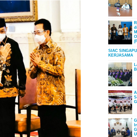
R
d
M
O
(
SIAC SINGAPU
KERJASAMA
L
B
A
S
G
G
I
G
U