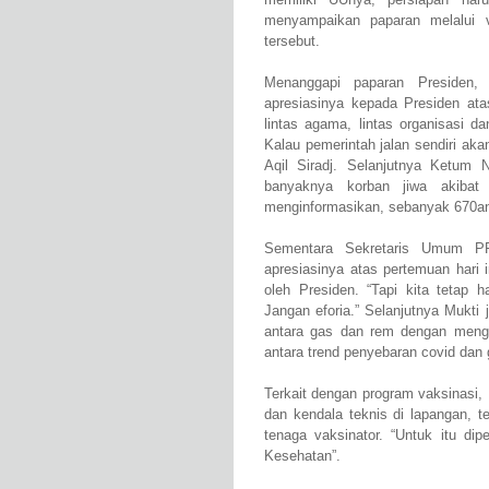
menyampaikan paparan melalui 
tersebut.
Menanggapi paparan Presiden
apresiasinya kepada Presiden atas
lintas agama, lintas organisasi d
Kalau pemerintah jalan sendiri ak
Aqil Siradj. Selanjutnya Ketum
banyaknya korban jiwa akibat
menginformasikan, sebanyak 670an 
Sementara Sekretaris Umum P
apresiasinya atas pertemuan hari 
oleh Presiden. “Tapi kita tetap 
Jangan eforia.” Selanjutnya Mukt
antara gas dan rem dengan mengi
antara trend penyebaran covid dan 
Terkait dengan program vaksinasi,
dan kendala teknis di lapangan, 
tenaga vaksinator. “Untuk itu di
Kesehatan”.