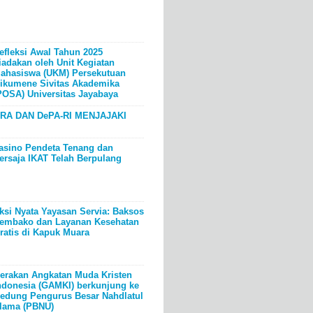
efleksi Awal Tahun 2025
iadakan oleh Unit Kegiatan
ahasiswa (UKM) Persekutuan
ikumene Sivitas Akademika
POSA) Universitas Jayabaya
RA DAN DePA-RI MENJAJAKI
asino Pendeta Tenang dan
ersaja IKAT Telah Berpulang
ksi Nyata Yayasan Servia: Baksos
embako dan Layanan Kesehatan
ratis di Kapuk Muara
erakan Angkatan Muda Kristen
ndonesia (GAMKI) berkunjung ke
edung Pengurus Besar Nahdlatul
lama (PBNU)