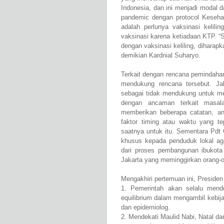
Indonesia, dan ini menjadi modal
pandemic dengan protocol Kesehat
adalah perlunya vaksinasi kelil
vaksinasi karena ketiadaan KTP. “
dengan vaksinasi keliling, dihara
demikian Kardnial Suharyo.
Terkait dengan rencana pemindaha
mendukung rencana tersebut. Ja
sebagai tidak mendukung untuk me
dengan ancaman terkait masal
memberikan beberapa catatan, ant
faktor timing atau waktu yang t
saatnya untuk itu. Sementara Pdt
khusus kepada penduduk lokal aga
dari proses pembangunan ibukota 
Jakarta yang meminggirkan orang-
Mengakhiri pertemuan ini, Preside
1. Pemerintah akan selalu mend
equilibrium dalam mengambil kebij
dan epidemiolog.
2. Mendekati Maulid Nabi, Natal d