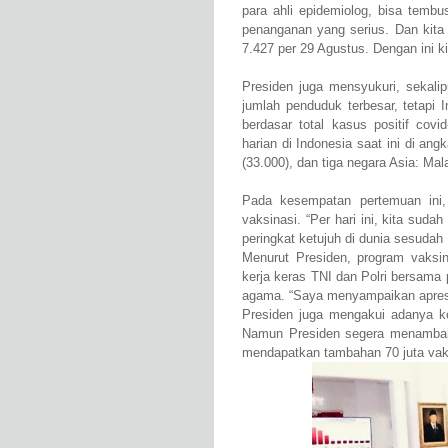
para ahli epidemiolog, bisa tembu
penanganan yang serius. Dan kita
7.427 per 29 Agustus. Dengan ini k
Presiden juga mensyukuri, sekali
jumlah penduduk terbesar, tetapi 
berdasar total kasus positif co
harian di Indonesia saat ini di ang
(33.000), dan tiga negara Asia: Mal
Pada kesempatan pertemuan ini
vaksinasi. “Per hari ini, kita sud
peringkat ketujuh di dunia sesudah
Menurut Presiden, program vaksina
kerja keras TNI dan Polri bersama
agama. “Saya menyampaikan apresia
Presiden juga mengakui adanya ke
Namun Presiden segera menambahk
mendapatkan tambahan 70 juta vak