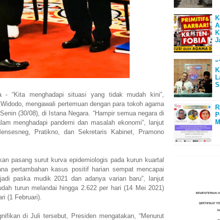
K
A
K
J
“
K
L
S
“Kita menghadapi situasi yang tidak mudah kini”,
 Widodo, mengawali pertemuan dengan para tokoh agama
R
Senin (30/08), di Istana Negara. “Hampir semua negara di
P
M
alam menghadapi pandemi dan masalah ekonomi”, lanjut
ensesneg, Pratikno, dan Sekretaris Kabinet, Pramono
an pasang surut kurva epidemiologis pada kurun kuartal
ana pertambahan kasus positif harian sempat mencapai
rjadi paska mudik 2021 dan adanya varian baru”, lanjut
udah turun melandai hingga 2.622 per hari (14 Mei 2021)
i (1 Februari).
nifikan di Juli tersebut, Presiden mengatakan, “Menurut