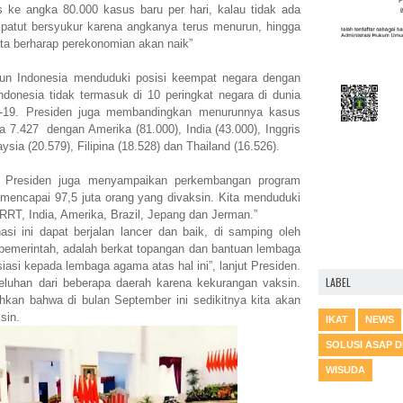
s ke angka 80.000 kasus baru per hari, kalau tidak ada
 patut bersyukur karena angkanya terus menurun, hingga
ita berharap perekonomian akan naik”
pun Indonesia menduduki posisi keempat negara dengan
Indonesia tidak termasuk di 10 peringkat negara di dunia
vid-19. Presiden juga membandingkan menurunnya kasus
ka 7.427 dengan Amerika (81.000), India (43.000), Inggris
aysia (20.579), Filipina (18.528) dan Thailand (16.526).
, Presiden juga menyampaikan perkembangan program
ah mencapai 97,5 juta orang yang divaksin. Kita menduduki
 RRT, India, Amerika, Brazil, Jepang dan Jerman.”
si ini dapat berjalan lancer dan baik, di samping oleh
 pemerintah, adalah berkat topangan dan bantuan lembaga
si kepada lembaga agama atas hal ini”, lanjut Presiden.
LABEL
luhan dari beberapa daerah karena kekurangan vaksin.
an bahwa di bulan September ini sedikitnya kita akan
sin.
IKAT
NEWS
SOLUSI ASAP 
WISUDA