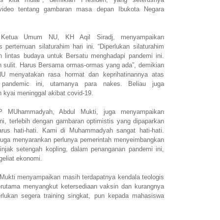
video tentang gambaran masa depan Ibukota Negara
, Ketua Umum NU, KH Aqil Siradj, menyampaikan
 pertemuan silaturahim hari ini. “Diperlukan silaturahim
an lintas budaya untuk Bersatu menghadapi pandemi ini.
an sulit. Harus Bersama ormas-ormas yang ada”, demikian
 NU menyatakan rasa hormat dan keprihatinannya atas
 pandemic ini, utamanya para nakes. Beliau juga
kyai meninggal akibat covid-19.
P MUhammadyah, Abdul Mukti, juga menyampaikan
ini, terlebih dengan gambaran optimistis yang dipaparkan
harus hati-hati. Kami di Muhammadyah sangat hati-hati.
i juga menyarankan perlunya pemerintah menyeimbangkan
njak setengah kopling, dalam penanganan pandemi ini,
geliat ekonomi.
 Mukti menyampaikan masih terdapatnya kendala teologis
terutama menyangkut ketersediaan vaksin dan kurangnya
perlukan segera training singkat, pun kepada mahasiswa