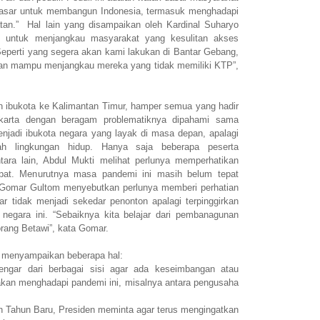
 dasar untuk membangun Indonesia, termasuk menghadapi
an.” Hal lain yang disampaikan oleh Kardinal Suharyo
ing untuk menjangkau masyarakat yang kesulitan akses
Seperti yang segera akan kami lakukan di Bantar Gebang,
pkan mampu menjangkau mereka yang tidak memiliki KTP”,
n ibukota ke Kalimantan Timur, hamper semua yang hadir
karta dengan beragam problematiknya dipahami sama
njadi ibukota negara yang layak di masa depan, apalagi
ah lingkungan hidup. Hanya saja beberapa peserta
ara lain, Abdul Mukti melihat perlunya memperhatikan
epat. Menurutnya masa pandemi ini masih belum tepat
 Gomar Gultom menyebutkan perlunya memberi perhatian
r tidak menjadi sekedar penonton apalagi terpinggirkan
negara ini. “Sebaiknya kita belajar dari pembanagunan
orang Betawi”, kata Gomar.
n menyampaikan beberapa hal:
engar dari berbagai sisi agar ada keseimbangan atau
akan menghadapi pandemi ini, misalnya antara pengusaha
an Tahun Baru, Presiden meminta agar terus mengingatkan