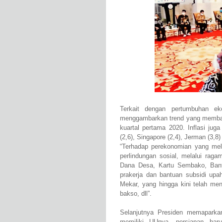
Terkait dengan pertumbuhan e
menggambarkan trend yang membaik
kuartal pertama 2020. Inflasi juga
(2,6), Singapore (2,4), Jerman (3,8
“Terhadap perekonomian yang mel
perlindungan sosial, melalui rag
Dana Desa, Kartu Sembako, Bantua
prakerja dan bantuan subsidi up
Mekar, yang hingga kini telah me
bakso, dll”.
Selanjutnya Presiden memaparka
memiliki UUnya, persiapan haru