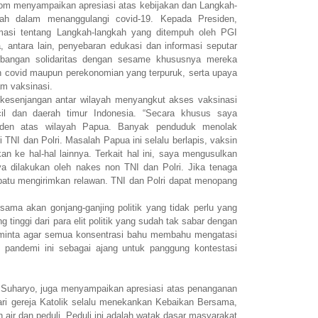
m menyampaikan apresiasi atas kebijakan dan Langkah-
ah dalam menanggulangi covid-19. Kepada Presiden,
masi tentang Langkah-langkah yang ditempuh oleh PGI
a, antara lain, penyebaran edukasi dan informasi seputar
bangan solidaritas dengan sesame khususnya mereka
n covid maupun perekonomian yang terpuruk, serta upaya
m vaksinasi.
kesenjangan antar wilayah menyangkut akses vaksinasi
cil dan daerah timur Indonesia. “Secara khusus saya
iden atas wilayah Papua. Banyak penduduk menolak
 TNI dan Polri. Masalah Papua ini selalu berlapis, vaksin
kan ke hal-hal lainnya. Terkait hal ini, saya mengusulkan
ya dilakukan oleh nakes non TNI dan Polri. Jika tenaga
batu mengirimkan relawan. TNI dan Polri dapat menopang
ama akan gonjang-ganjing politik yang tidak perlu yang
g tinggi dari para elit politik yang sudah tak sabar dengan
eminta agar semua konsentrasi bahu membahu mengatasi
pandemi ini sebagai ajang untuk panggung kontestasi
 Suharyo, juga menyampaikan apresiasi atas penanganan
ari gereja Katolik selalu menekankan Kebaikan Bersama,
 air dan peduli. Peduli ini adalah watak dasar masyarakat