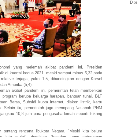
Dib
konomi yang melemah akibat pandemi ini, Presiden
 di kuartal kedua 2021, meski sempat minus 5,32 pada
 relative terjaga, yakni 1,5, dibandingkan dengan Korsel
) dan Amerika (5,4).
emah akibat pandemi ini, pemerintah telah memberikan
am program berupa keluarga harapan, bantuan tunai, BLT
n Beras, Subsidi kuota internet, diskon listrik, kartu
ah. Selain itu, pemerintah juga menopang Nasabah PNM
njangkau 10,8 juta para pengusaha lemah seperti tukang
n tentang rencana Ibukota Negara. "Meski kita belum
s kita mulai", demikian Presiden, yang seterusnya