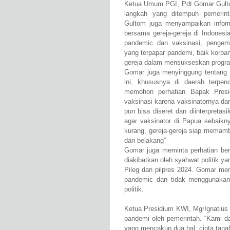
Ketua Umum PGI, Pdt Gomar Gulto
langkah yang ditempuh pemerint
Gultom juga menyampaikan infor
bersama gereja-gereja di Indonesi
pandemic dan vaksinasi, pengem
yang terpapar pandemi, baik korba
gereja dalam mensukseskan progra
Gomar juga menyinggung tentang 
ini, khususnya di daerah terpen
memohon perhatian Bapak Pres
vaksinasi karena vaksinatornya dari
pun bisa diseret dan diinterpretasi
agar vaksinator di Papua sebaikn
kurang, gereja-gereja siap memam
dari belakang”
Gomar juga meminta perhatian bers
diakibatkan oleh syahwat politik yan
Pileg dan pilpres 2024. Gomar m
pandemic dan tidak menggunakan 
politik.
Ketua Presidium KWI, MgrIgnatius
pandemi oleh pemerintah. “Kami d
yang mencakup dua hal: cinta tanah