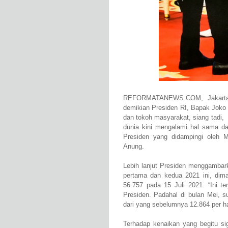
REFORMATANEWS.COM, Jakarta - 
demikian Presiden RI, Bapak Joko
dan tokoh masyarakat, siang tadi, 
dunia kini mengalami hal sama d
Presiden yang didampingi oleh M
Anung.
Lebih lanjut Presiden menggambark
pertama dan kedua 2021 ini, dim
56.757 pada 15 Juli 2021. “Ini te
Presiden. Padahal di bulan Mei, s
dari yang sebelumnya 12.864 per har
Terhadap kenaikan yang begitu sig