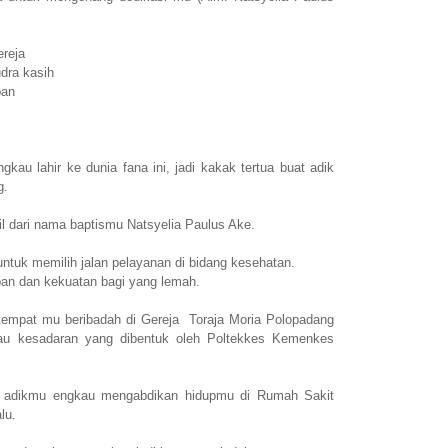
ereja
dra kasih
pan
kau lahir ke dunia fana ini, jadi kakak tertua buat adik
g.
l dari nama baptismu Natsyelia Paulus Ake.
 untuk memilih jalan pelayanan di bidang kesehatan.
pan dan kekuatan bagi yang lemah.
 tempat mu beribadah di Gereja Toraja Moria Polopadang
tau kesadaran yang dibentuk oleh Poltekkes Kemenkes
ik adikmu engkau mengabdikan hidupmu di Rumah Sakit
lu.