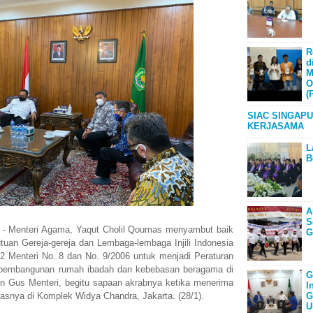
R
d
M
O
(
SIAC SINGAPU
KERJASAMA
L
B
A
S
Menteri Agama, Yaqut Cholil Qoumas menyambut baik
G
uan Gereja-gereja dan Lembaga-lembaga Injili Indonesia
 2 Menteri No. 8 dan No. 9/2006 untuk menjadi Peraturan
i pembangunan rumah ibadah dan kebebasan beragama di
G
an Gus Menteri, begitu sapaan akrabnya ketika menerima
I
G
asnya di Komplek Widya Chandra, Jakarta. (28/1).
U