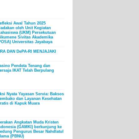
efleksi Awal Tahun 2025
iadakan oleh Unit Kegiatan
ahasiswa (UKM) Persekutuan
ikumene Sivitas Akademika
POSA) Universitas Jayabaya
RA DAN DePA-RI MENJAJAKI
asino Pendeta Tenang dan
ersaja IKAT Telah Berpulang
ksi Nyata Yayasan Servia: Baksos
embako dan Layanan Kesehatan
ratis di Kapuk Muara
erakan Angkatan Muda Kristen
ndonesia (GAMKI) berkunjung ke
edung Pengurus Besar Nahdlatul
lama (PBNU)