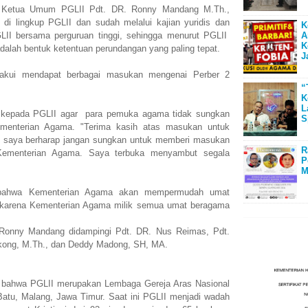
n Ketua Umum PGLII Pdt. DR. Ronny Mandang M.Th.,
 di lingkup PGLII dan sudah melalui kajian yuridis dan
K
A
LII bersama perguruan tinggi, sehingga menurut PGLII
K
adalah bentuk ketentuan perundangan yang paling tepat.
J
kui mendapat berbagai masukan mengenai Perber 2
“
K
L
kepada PGLII agar para pemuka agama tidak sungkan
S
enterian Agama. "Terima kasih atas masukan untuk
 saya berharap jangan sungkan untuk memberi masukan
R
ementerian Agama. Saya terbuka menyambut segala
P
M
 bahwa Kementerian Agama akan mempermudah umat
 karena Kementerian Agama milik semua umat beragama
 Ronny Mandang didampingi Pdt. DR. Nus Reimas, Pdt.
kong, M.Th., dan Deddy Madong, SH, MA.
 bahwa PGLII merupakan Lembaga Gereja Aras Nasional
i Batu, Malang, Jawa Timur. Saat ini PGLII menjadi wadah