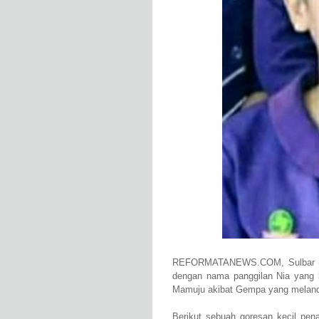
REFORMATANEWS.COM, Sulbar - Kepergi
dengan nama panggilan Nia yang 
Mamuju akibat Gempa yang melanda
Berikut sebuah goresan kecil pen