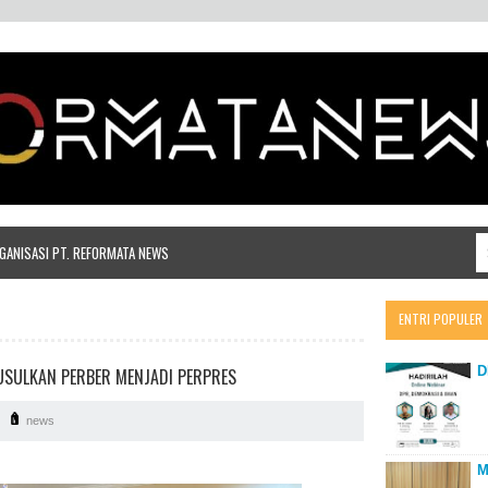
ANISASI PT. REFORMATA NEWS
ENTRI POPULER
D
USULKAN PERBER MENJADI PERPRES
news
M