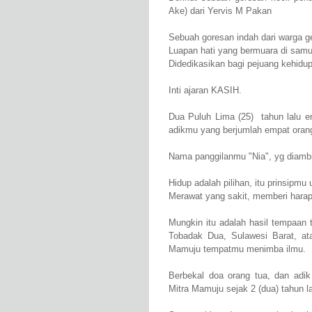
Ake) dari Yervis M Pakan
Sebuah goresan indah dari warga g
Luapan hati yang bermuara di samu
Didedikasikan bagi pejuang kehidu
Inti ajaran KASIH.
Dua Puluh Lima (25) tahun lalu eng
adikmu yang berjumlah empat oran
Nama panggilanmu "Nia", yg diambi
Hidup adalah pilihan, itu prinsipmu
Merawat yang sakit, memberi hara
Mungkin itu adalah hasil tempaan
Tobadak Dua, Sulawesi Barat, a
Mamuju tempatmu menimba ilmu.
Berbekal doa orang tua, dan ad
Mitra Mamuju sejak 2 (dua) tahun la