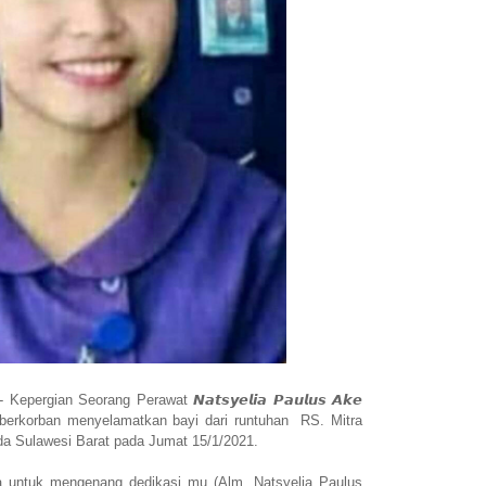
an Seorang Perawat 𝙉𝙖𝙩𝙨𝙮𝙚𝙡𝙞𝙖 𝙋𝙖𝙪𝙡𝙪𝙨 𝘼𝙠𝙚
berkorban menyelamatkan bayi dari runtuhan RS. Mitra
 Sulawesi Barat pada Jumat 15/1/2021.
a untuk mengenang dedikasi mu (Alm. Natsyelia Paulus