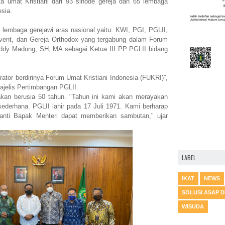
ta umat Kristiani dari 93 sinode gereja dan 65 lembaga
esia.
 lembaga gerejawi aras nasional yaitu: KWI, PGI, PGLII,
vent, dan Gereja Orthodox yang tergabung dalam Forum
Deddy Madong, SH, MA.sebagai Ketua III PP PGLII bidang
ator berdirinya Forum Umat Kristiani Indonesia (FUKRI)”,
jelis Pertimbangan PGLII.
 akan berusia 50 tahun. "Tahun ini kami akan merayakan
ederhana. PGLII lahir pada 17 Juli 1971. Kami berharap
anti Bapak Menteri dapat memberikan sambutan," ujar
LABEL
IKAT
NEWS
SOLUSI ASAP 
WISUDA