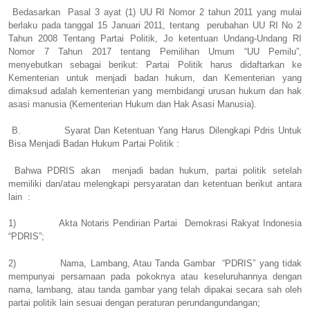
Bedasarkan Pasal 3 ayat (1) UU RI Nomor 2 tahun 2011 yang mulai
berlaku pada tanggal 15 Januari 2011, tentang perubahan UU RI No 2
Tahun 2008 Tentang Partai Politik, Jo ketentuan Undang-Undang RI
Nomor 7 Tahun 2017 tentang Pemilihan Umum “UU Pemilu”,
menyebutkan sebagai berikut: Partai Politik harus didaftarkan ke
Kementerian untuk menjadi badan hukum, dan Kementerian yang
dimaksud adalah kementerian yang membidangi urusan hukum dan hak
asasi manusia (Kementerian Hukum dan Hak Asasi Manusia).
B. Syarat Dan Ketentuan Yang Harus Dilengkapi Pdris Untuk
Bisa Menjadi Badan Hukum Partai Politik :
Bahwa PDRIS akan menjadi badan hukum, partai politik setelah
memiliki dan/atau melengkapi persyaratan dan ketentuan berikut antara
lain :
1)
Akta Notaris Pendirian Partai
Demokrasi Rakyat Indonesia
“PDRIS”;
2)
Nama, Lambang, Atau Tanda Gambar
“PDRIS” yang tidak
mempunyai persamaan pada pokoknya atau keseluruhannya dengan
nama, lambang, atau tanda gambar yang telah dipakai secara sah oleh
partai politik lain sesuai dengan peraturan perundangundangan;