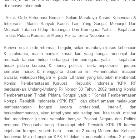
di reposisi mkembali.
Sejak Orde Reformasi Bergulir, Selain Maraknya Kasus Kebencian &
Intoleransi, Masih Banyak Kasus Lain Yang Sangat Menonjol Dan
Merusak Tatanan Hidup Berbangsa Dan Bernegara Yaitu : Kejahatan
Tindak Pidana Korupsi, & Money Politic Serta Nepotisme:
Bahwa sejak orde reformasi bergulir, selain maraknya kasus kebencian
& intoleransi, masih banyak kasus lain yang sangat menonjol dan
merusak tatanan hidup berbangsa dan bernegara yaitu : kejahatan
tindak pidana korupsi, & money politics serta nepotisme, justeru
semakin marak & menggurita disemua lini Pemerintahan maupun
Swasta, walaupun Negara RI pada 18 tahun yang lalu telah membentuk
Komisi Pemberantasan Korupsi Republik Indonesia “KPK RI”
berdasarkan Undang-Undang RI Nomor 30 Tahun 2002 tentang Komisi
Pemberantasan Tindak Pidana Korupsi yaitu : “Komisi Pemberantasan
Korupsi Republik Indonesia (KPK RI)” dan diberi amanat melakukan
pemberantasan korupsi secara profesional, intensif, dan
berkesinambungan, akan tetapi yang ada setiap hari, kita telah melihat
dan mendengar justeru semakin banyak Pejabat Negara dan Politisi
bersama Pengusaha yang ditangkapi oleh Penyidik KPK RI karena
kejahatan korupsi, seperti baru – baru ini 2 orang Menteri dari Kabinet
Indonesia Maju ditangkapi KPK RI dalam kurun waktu sekira 2 minggu