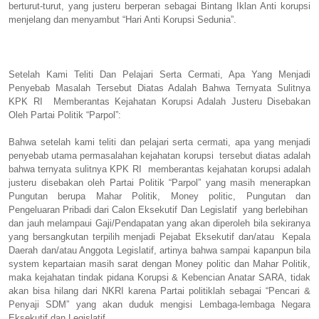
berturut-turut, yang justeru berperan sebagai Bintang Iklan Anti korupsi
menjelang dan menyambut “Hari Anti Korupsi Sedunia”.
Setelah Kami Teliti Dan Pelajari Serta Cermati, Apa Yang Menjadi
Penyebab Masalah Tersebut Diatas Adalah Bahwa Ternyata Sulitnya
KPK RI
Memberantas Kejahatan Korupsi Adalah Justeru Disebakan
Oleh Partai Politik “Parpol”:
Bahwa setelah kami teliti dan pelajari serta cermati, apa yang menjadi
penyebab utama permasalahan kejahatan korupsi tersebut diatas adalah
bahwa ternyata sulitnya KPK RI memberantas kejahatan korupsi adalah
justeru disebakan oleh Partai Politik “Parpol” yang masih menerapkan
Pungutan berupa Mahar Politik, Money politic, Pungutan dan
Pengeluaran Pribadi dari Calon Eksekutif Dan Legislatif yang berlebihan
dan jauh melampaui Gaji/Pendapatan yang akan diperoleh bila sekiranya
yang bersangkutan terpilih menjadi Pejabat Eksekutif dan/atau Kepala
Daerah dan/atau Anggota Legislatif, artinya bahwa sampai kapanpun bila
system kepartaian masih sarat dengan Money politic dan Mahar Politik,
maka kejahatan tindak pidana Korupsi & Kebencian Anatar SARA, tidak
akan bisa hilang dari NKRI karena Partai politiklah sebagai “Pencari &
Penyaji SDM” yang akan duduk mengisi Lembaga-lembaga Negara
Eksekutif dan Legislatif.