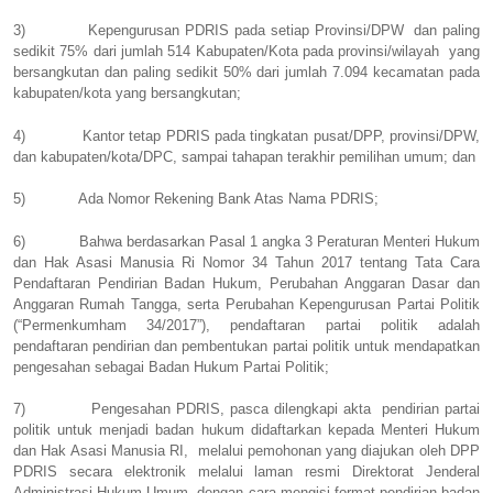
3)
Kepengurusan PDRIS pada setiap Provinsi/DPW
dan paling
sedikit 75% dari jumlah 514 Kabupaten/Kota pada provinsi/wilayah
yang
bersangkutan dan paling sedikit 50% dari jumlah 7.094 kecamatan pada
kabupaten/kota yang bersangkutan;
4)
Kantor tetap PDRIS pada tingkatan pusat/DPP, provinsi/DPW,
dan kabupaten/kota/DPC, sampai tahapan terakhir pemilihan umum; dan
5)
Ada Nomor Rekening Bank Atas Nama PDRIS;
6)
Bahwa berdasarkan Pasal 1 angka 3 Peraturan Menteri Hukum
dan Hak Asasi Manusia Ri Nomor 34 Tahun 2017 tentang Tata Cara
Pendaftaran Pendirian Badan Hukum, Perubahan Anggaran Dasar dan
Anggaran Rumah Tangga, serta Perubahan Kepengurusan Partai Politik
(“Permenkumham 34/2017”), pendaftaran partai politik adalah
pendaftaran pendirian dan pembentukan partai politik untuk mendapatkan
pengesahan sebagai Badan Hukum Partai Politik;
7)
Pengesahan PDRIS, pasca dilengkapi akta
pendirian partai
politik untuk menjadi badan hukum didaftarkan kepada Menteri Hukum
dan Hak Asasi Manusia RI,
melalui pemohonan yang diajukan oleh DPP
PDRIS secara elektronik melalui laman resmi Direktorat Jenderal
Administrasi Hukum Umum, dengan cara mengisi format pendirian badan