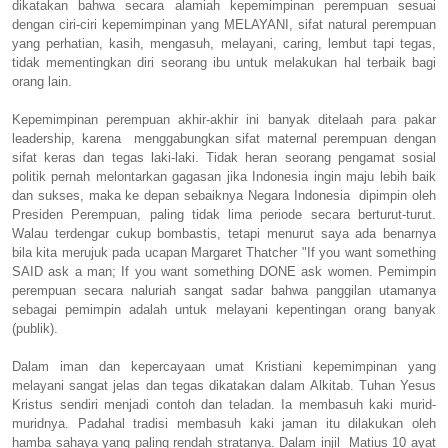
dikatakan bahwa secara alamiah kepemimpinan perempuan sesuai
dengan ciri-ciri kepemimpinan yang MELAYANI, sifat natural perempuan
yang perhatian, kasih, mengasuh, melayani, caring, lembut tapi tegas,
tidak mementingkan diri seorang ibu untuk melakukan hal terbaik bagi
orang lain.
Kepemimpinan perempuan akhir-akhir ini banyak ditelaah para pakar
leadership, karena menggabungkan sifat maternal perempuan dengan
sifat keras dan tegas laki-laki. Tidak heran seorang pengamat sosial
politik pernah melontarkan gagasan jika Indonesia ingin maju lebih baik
dan sukses, maka ke depan sebaiknya Negara Indonesia dipimpin oleh
Presiden Perempuan, paling tidak lima periode secara berturut-turut.
Walau terdengar cukup bombastis, tetapi menurut saya ada benarnya
bila kita merujuk pada ucapan Margaret Thatcher "If you want something
SAID ask a man; If you want something DONE ask women. Pemimpin
perempuan secara naluriah sangat sadar bahwa panggilan utamanya
sebagai pemimpin adalah untuk melayani kepentingan orang banyak
(publik).
Dalam iman dan kepercayaan umat Kristiani kepemimpinan yang
melayani sangat jelas dan tegas dikatakan dalam Alkitab. Tuhan Yesus
Kristus sendiri menjadi contoh dan teladan. Ia membasuh kaki murid-
muridnya. Padahal tradisi membasuh kaki jaman itu dilakukan oleh
hamba sahaya yang paling rendah stratanya. Dalam injil Matius 10 ayat