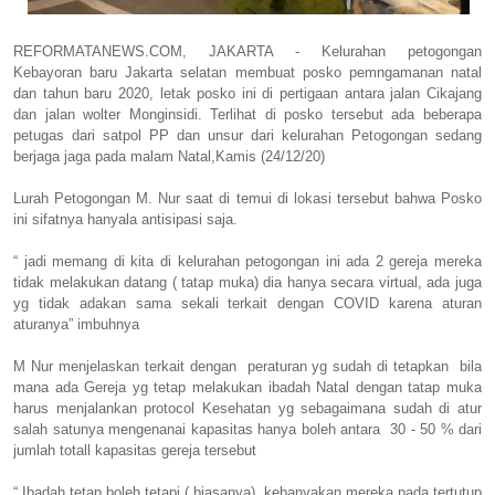
REFORMATANEWS.COM, JAKARTA - Kelurahan petogongan
Kebayoran baru Jakarta selatan membuat posko pemngamanan natal
dan tahun baru 2020, letak posko ini di pertigaan antara jalan Cikajang
dan jalan wolter Monginsidi. Terlihat di posko tersebut ada beberapa
petugas dari satpol PP dan unsur dari kelurahan Petogongan sedang
berjaga jaga pada malam Natal,Kamis (24/12/20)
Lurah Petogongan M. Nur saat di temui di lokasi tersebut bahwa Posko
ini sifatnya hanyala antisipasi saja.
“ jadi memang di kita di kelurahan petogongan ini ada 2 gereja mereka
tidak melakukan datang ( tatap muka) dia hanya secara virtual, ada juga
yg tidak adakan sama sekali terkait dengan COVID karena aturan
aturanya” imbuhnya
M Nur menjelaskan terkait dengan peraturan yg sudah di tetapkan bila
mana ada Gereja yg tetap melakukan ibadah Natal dengan tatap muka
harus menjalankan protocol Kesehatan yg sebagaimana sudah di atur
salah satunya mengenanai kapasitas hanya boleh antara 30 - 50 % dari
jumlah totall kapasitas gereja tersebut
“ Ibadah tetap boleh tetapi ( biasanya) kebanyakan mereka pada tertutup