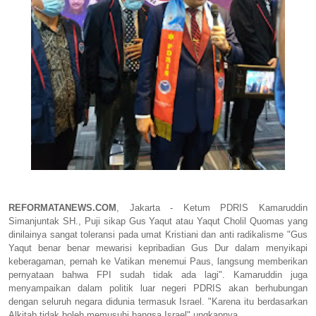
REFORMATANEWS.COM
, Jakarta - Ketum PDRIS Kamaruddin
Simanjuntak SH., Puji sikap Gus Yaqut atau Yaqut Cholil Quomas yang
dinilainya sangat toleransi pada umat Kristiani dan anti radikalisme "Gus
Yaqut benar benar mewarisi kepribadian Gus Dur dalam menyikapi
keberagaman, pernah ke Vatikan menemui Paus, langsung memberikan
pernyataan bahwa FPI sudah tidak ada lagi". Kamaruddin juga
menyampaikan dalam politik luar negeri PDRIS akan berhubungan
dengan seluruh negara didunia termasuk Israel. "Karena itu berdasarkan
Alkitab tidak boleh memusuhi bangsa Israel" ungkapnya.