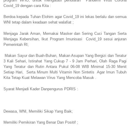
program WHO, untuk mengatasi penularan Pandemi Virus Corona
Covid_19 dengan cara Kita :
Berdoa kepada Tuhan Elohim agar Covid_19 ini lekas berlalu dan semua
WNI tetap dalam keadaan sehat walafiat ;
Menjaga Jarak Aman, Memakai Masker dan Sering Cuci Tangan Serta
Menjaga Kebersihan, Ikut Program Imunisasi Covid_19 sesui anjuran
Pemerintah RI;
Makan Sayur dan Buah-Buhan, Makan Asupan Yang Bergizi dan Teratur
3 Kali Sehari, Istirahat Yang Cukup 7 - 9 Jam Perhari, Olah Raga Pagi
Yang Teratur dan Rutin Antara Pukul 06-08 WIB Minimal 15-30 Menit
Setiap Hari, Serta Minum Multi Vitamin Non Sintetis Agar Imun Tubuh
Kita Tetap Kuat Melawan Virus Yang Mencoba Masuk .
Syarat Menjadi Kader Danpengurus PDRIS :
Dewasa, WNI, Memiliki Sikap Yang Baik;
Memiliki Pemikiran Yang Benar Dan Positif ;