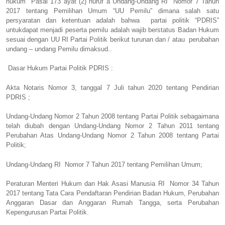
hukum
Pasal 173 ayat (2) huruf a Undang-Undang RI
Nomor 7 Tahun
2017 tentang Pemilihan Umum “UU Pemilu” dimana salah satu
persyaratan dan ketentuan adalah bahwa
partai politik “PDRIS”
untukdapat menjadi peserta pemilu adalah wajib berstatus Badan Hukum
sesuai dengan UU RI Partai Politik berikut turunan dan / atau
perubahan
undang – undang Pemilu dimaksud..
Dasar Hukum Partai Politik PDRIS :
Akta Notaris Nomor 3, tanggal 7 Juli tahun 2020 tentang Pendirian
PDRIS ;
Undang-Undang Nomor 2 Tahun 2008 tentang Partai Politik sebagaimana
telah diubah dengan Undang-Undang Nomor 2 Tahun 2011 tentang
Perubahan Atas Undang-Undang Nomor 2 Tahun 2008 tentang Partai
Politik;
Undang-Undang RI
Nomor 7 Tahun 2017 tentang Pemilihan Umum;
Peraturan Menteri Hukum dan Hak Asasi Manusia RI
Nomor 34 Tahun
2017 tentang Tata Cara Pendaftaran Pendirian Badan Hukum, Perubahan
Anggaran Dasar dan Anggaran Rumah Tangga, serta Perubahan
Kepengurusan Partai Politik.