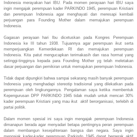
Indonesia merayakan hari IBU. Pada momen perayaan hari IBU saya
ingin mengajak perempuan kader PARKINDO 1945, perempuan Kristiani
dan perempuan Indonesia agar menghayati dan meresapi kembali
perjuangan para Founding Mother dalam memajukan perempuan
Indonesia.
Gagasan perayaan hari Ibu dicetuskan pada Kongres Perempuan
Indonesia ke III tahun 1938. Tujuannya agar perempuan ikut serta
memperjuangkan Kemerdekaan RI dan memajukan perempuan
Indonesia. Kita patut mengucapkan terimakasih dan rasa hormat yang
setinggi-tingginya kepada para Founding Mother yg telah meletakan
dasar perjuangan dan pemikiran untuk memajukan perempuan Indonesia.
Tidak dapat dipungkiri bahwa sampai sekarang masih banyak perempuan
Indonesia yang menghadapi stereotip tradisional yang dilekatkan pada
perempuan oleh lingkungannya. Pengalaman saya ketika membentuk
Kepengurusan DPP PARKINDO 1945 tidak mudah untuk mencari 30%
kader perempuan Kristiani yang mau ikut aktif berorganisasi, terlebih di
partai politik.
Dalam momen spesial ini saya ingin mengajak perempuan Indonesia
dimanapun berada agar menyadari betapa pentingnya peran perempuan
dalam membangun kesejahteraan bangsa dan negara. Saya ingin
mengajak kader-kader perempuan Parkindo 1945 dapat bergerak aktif