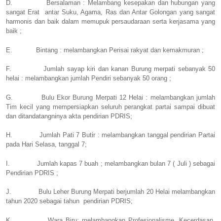
D.
Bersalaman : Melambang kesepakan dan hubungan yang
sangat Erat
antar Suku, Agama, Ras dan Antar Golongan yang sangat
harmonis dan baik dalam memupuk persaudaraan serta kerjasama yang
baik ;
E.
Bintang : melambangkan Perisai rakyat dan kemakmuran ;
F.
Jumlah sayap kiri dan kanan Burung merpati sebanyak 50
helai : melambangkan jumlah Pendiri sebanyak 50 orang ;
G.
Bulu Ekor Burung Merpati 12 Helai : melambangkan jumlah
Tim kecil yang mempersiapkan seluruh perangkat partai sampai dibuat
dan ditandatangninya akta pendirian PDRIS;
H.
Jumlah Pati 7 Butir : melambangkan tanggal pendirian Partai
pada Hari Selasa, tanggal 7;
I.
Jumlah kapas 7 buah ; melambangkan bulan 7 ( Juli ) sebagai
Pendirian PDRIS ;
J.
Bulu Leher Burung Merpati berjumlah 20 Helai melambangkan
tahun 2020 sebagai tahun
pendirian PDRIS;
K.
Wara Biru: melambangkan Profesionalisme, Kecerdasan,