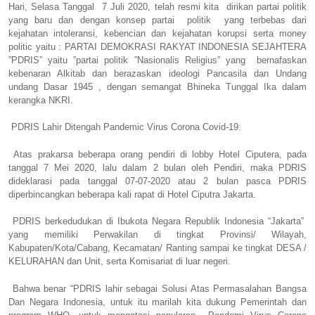
Hari, Selasa Tanggal 7 Juli 2020, telah resmi kita dirikan partai politik
yang baru dan dengan konsep partai politik yang terbebas dari
kejahatan intoleransi, kebencian dan kejahatan korupsi serta money
politic yaitu : PARTAI DEMOKRASI RAKYAT INDONESIA SEJAHTERA
”PDRIS” yaitu ”partai politik ”Nasionalis Religius” yang bernafaskan
kebenaran Alkitab dan berazaskan ideologi Pancasila dan Undang
undang Dasar 1945 , dengan semangat Bhineka Tunggal Ika dalam
kerangka NKRI.
PDRIS Lahir Ditengah Pandemic Virus Corona Covid-19:
Atas prakarsa beberapa orang pendiri di lobby Hotel Ciputera, pada
tanggal 7 Mei 2020, lalu dalam 2 bulan oleh Pendiri, maka PDRIS
dideklarasi pada tanggal 07-07-2020 atau 2 bulan pasca PDRIS
diperbincangkan beberapa kali rapat di Hotel Ciputra Jakarta.
PDRIS berkedudukan di Ibukota Negara Republik Indonesia “Jakarta”
yang memiliki Perwakilan di tingkat Provinsi/ Wilayah,
Kabupaten/Kota/Cabang, Kecamatan/ Ranting sampai ke tingkat DESA /
KELURAHAN dan Unit, serta Komisariat di luar negeri.
Bahwa benar “PDRIS lahir sebagai Solusi Atas Permasalahan Bangsa
Dan Negara Indonesia, untuk itu marilah kita dukung Pemerintah dan