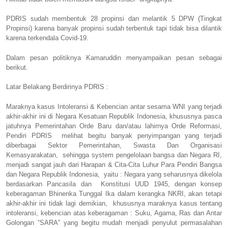
PDRIS sudah membentuk 28 propinsi dan melantik 5 DPW (Tingkat
Propinsi) karena banyak propinsi sudah terbentuk tapi tidak bisa dilantik
karena terkendala Covid-19.
Dalam pesan politiknya Kamaruddin menyampaikan pesan sebagai
berikut.
Latar Belakang Berdirinya PDRIS :
Maraknya kasus Intoleransi & Kebencian antar sesama WNI yang terjadi
akhir-akhir ini di Negara Kesatuan Republik Indonesia, khususnya pasca
jatuhnya Pemerintahan Orde Baru dan/atau lahirnya Orde Reformasi,
Pendiri PDRIS melihat begitu banyak penyimpangan yang terjadi
diberbagai Sektor Pemerintahan, Swasta Dan Organisasi
Kemasyarakatan, sehingga system pengelolaan bangsa dan Negara RI,
menjadi sangat jauh dari Harapan & Cita-Cita Luhur Para Pendiri Bangsa
dan Negara Republik Indonesia, yaitu : Negara yang seharusnya dikelola
berdasarkan Pancasila dan Konstitusi UUD 1945, dengan konsep
keberagaman Bhinenka Tunggal Ika dalam kerangka NKRI, akan tetapi
akhir-akhir ini tidak lagi demikian, khususnya maraknya kasus tentang
intoleransi, kebencian atas keberagaman : Suku, Agama, Ras dan Antar
Golongan “SARA” yang begitu mudah menjadi penyulut permasalahan