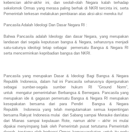
kebencian akhir-akhir ini, dan seolah-olah Negara kalah terhadap
sekelomok Ormas yang merasa paling berhak di NKRI tercinta ini, serta
Pemerintah terkesan melakukan pembiaran atas aksi-aksi mereka itu!
Pancasila Adalah Ideologi Dan Dasar Negara RI :
Bahwa Pancasila adalah Ideology dan dasar Negara, yang merupakan
landasan dari segala keputusan bangsa & Negara, seharusnya menjadi
satu-satunya ideologi tetap sebagai
pemersatu Bangsa & Negara RI
serta mencerminkan kepribadian bangsa dan NKRI.
Pancasila yang merupakan Dasar & Ideologi Bagi Bangsa & Negara
Republik Indonesia, dalam hal ini Pancasila seharusnya dipergunakan
sebagai sumber-segala sumber hukum RI “Ground Norm”,
untuk
mengatur pemerintahan Berbangsa & Bernegara. Pancasila yang
merupakan ide & gagasan pemersatu Bangsa & Negara RI merupakan
kesepakatan bersama dari para Pendiri
Bangsa & Negara
Republik
Indonesia yang telah mengutamakan semua kepentingan
bersama Rakyat Indonesia mulai
dari Sabang sampai Merauke dan/atau
dari Mianas sampai kepulauan Rote, namun akhir – akhir ini mulai
dipakai menyimpang baik oleh Pemerintah pusat tertutama Pemerintah
daerah, terutama oleh berbagai Ormas kemasyarakatan, untuk itu perlu