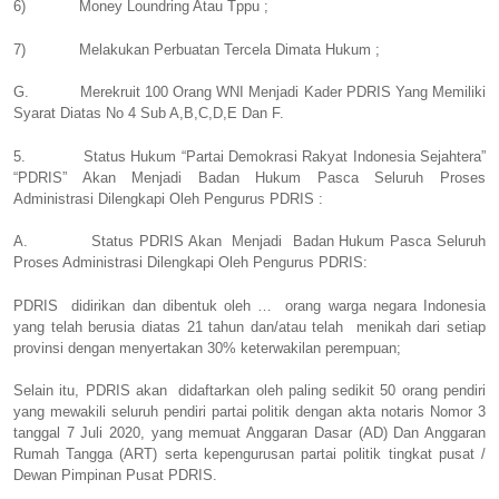
6)
Money Loundring Atau Tppu ;
7)
Melakukan Perbuatan Tercela Dimata Hukum ;
G.
Merekruit 100 Orang WNI Menjadi Kader PDRIS Yang Memiliki
Syarat Diatas No 4 Sub A,B,C,D,E Dan F.
5.
Status Hukum “Partai Demokrasi Rakyat Indonesia Sejahtera”
“PDRIS” Akan Menjadi Badan Hukum Pasca Seluruh Proses
Administrasi Dilengkapi Oleh Pengurus PDRIS :
A. Status PDRIS Akan Menjadi Badan Hukum Pasca Seluruh
Proses Administrasi Dilengkapi Oleh Pengurus PDRIS:
PDRIS didirikan dan dibentuk oleh … orang warga negara Indonesia
yang telah berusia diatas 21 tahun dan/atau telah menikah dari setiap
provinsi dengan menyertakan 30% keterwakilan perempuan;
Selain itu, PDRIS akan didaftarkan oleh paling sedikit 50 orang pendiri
yang mewakili seluruh pendiri partai politik dengan akta notaris Nomor 3
tanggal 7 Juli 2020, yang memuat Anggaran Dasar (AD) Dan Anggaran
Rumah Tangga (ART) serta kepengurusan partai politik tingkat pusat /
Dewan Pimpinan Pusat PDRIS.