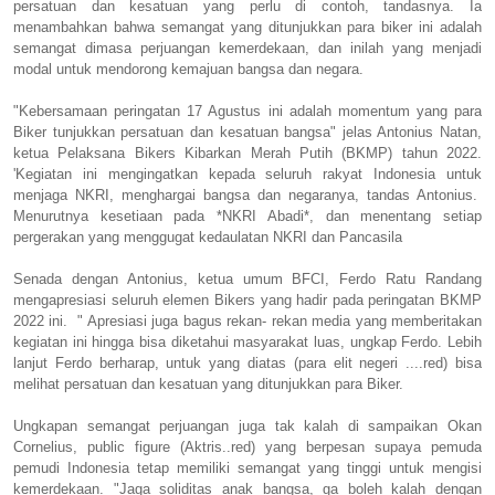
persatuan dan kesatuan yang perlu di contoh, tandasnya. Ia
menambahkan bahwa semangat yang ditunjukkan para biker ini adalah
semangat dimasa perjuangan kemerdekaan, dan inilah yang menjadi
modal untuk mendorong kemajuan bangsa dan negara.
"Kebersamaan peringatan 17 Agustus ini adalah momentum yang para
Biker tunjukkan persatuan dan kesatuan bangsa" jelas Antonius Natan,
ketua Pelaksana Bikers Kibarkan Merah Putih (BKMP) tahun 2022.
'Kegiatan ini mengingatkan kepada seluruh rakyat Indonesia untuk
menjaga NKRI, menghargai bangsa dan negaranya, tandas Antonius.
Menurutnya kesetiaan pada *NKRI Abadi*, dan menentang setiap
pergerakan yang menggugat kedaulatan NKRI dan Pancasila
Senada dengan Antonius, ketua umum BFCI, Ferdo Ratu Randang
mengapresiasi seluruh elemen Bikers yang hadir pada peringatan BKMP
2022 ini. " Apresiasi juga bagus rekan- rekan media yang memberitakan
kegiatan ini hingga bisa diketahui masyarakat luas, ungkap Ferdo. Lebih
lanjut Ferdo berharap, untuk yang diatas (para elit negeri ....red) bisa
melihat persatuan dan kesatuan yang ditunjukkan para Biker.
Ungkapan semangat perjuangan juga tak kalah di sampaikan Okan
Cornelius, public figure (Aktris..red) yang berpesan supaya pemuda
pemudi Indonesia tetap memiliki semangat yang tinggi untuk mengisi
kemerdekaan. "Jaga soliditas anak bangsa, ga boleh kalah dengan