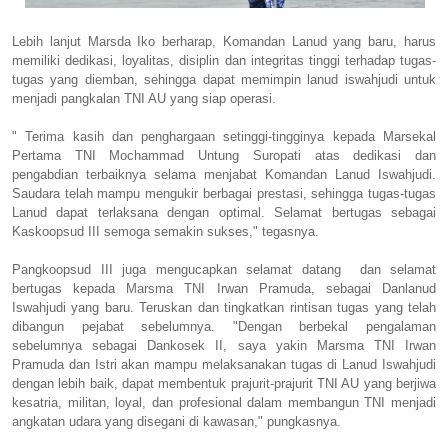
Lebih lanjut Marsda Iko berharap, Komandan Lanud yang baru, harus
memiliki dedikasi, loyalitas, disiplin dan integritas tinggi terhadap tugas-
tugas yang diemban, sehingga dapat memimpin lanud iswahjudi untuk
menjadi pangkalan TNI AU yang siap operasi.
" Terima kasih dan penghargaan setinggi-tingginya kepada Marsekal
Pertama TNI Mochammad Untung Suropati atas dedikasi dan
pengabdian terbaiknya selama menjabat Komandan Lanud Iswahjudi.
Saudara telah mampu mengukir berbagai prestasi, sehingga tugas-tugas
Lanud dapat terlaksana dengan optimal. Selamat bertugas sebagai
Kaskoopsud III semoga semakin sukses," tegasnya.
Pangkoopsud III juga mengucapkan selamat datang dan selamat
bertugas kepada Marsma TNI Irwan Pramuda, sebagai Danlanud
Iswahjudi yang baru. Teruskan dan tingkatkan rintisan tugas yang telah
dibangun pejabat sebelumnya. "Dengan berbekal pengalaman
sebelumnya sebagai Dankosek II, saya yakin Marsma TNI Irwan
Pramuda dan Istri akan mampu melaksanakan tugas di Lanud Iswahjudi
dengan lebih baik, dapat membentuk prajurit-prajurit TNI AU yang berjiwa
kesatria, militan, loyal, dan profesional dalam membangun TNI menjadi
angkatan udara yang disegani di kawasan," pungkasnya.