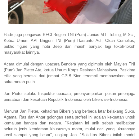
Hadir juga pengawas BFCI Brigjen TNI (Purn) Junias M.L Tobing, M.Sc.,
Ketua Umum API Brigjen TNI (Purn) Harsanto Adi, Okan Cornelius,
public figure yang hobi Jeep dan masih banyak lagi tokoh-tokoh
masyarakat lainnya.
Acara dimulai dengan upacara Bendera yang dipimpin oleh Mayjen TNI
(Purn) Jan Pieter Ate, ketua Umum Korps Resimen Mahasiswa. Paskibra
cilik yang berasal dari jemaat GPIB Sion terampil membawakan sang
saka merah putih.
Jan Pieter selaku Inspektur upacara, pmenyampaikan pesan pmenjaga
persatuan dan kesatuan Republik Indonesia oleh bikers se-Indonesia.
Menurut Jan Pieter, kehadiran Bikers yang berbeda latar belakang Suku,
Agama, Ras dan Antar golongan serta profesi ini adalah kekuatan untuk
kemajuan bangsa dan negara. "Kegiatan ini unik sebab melibatkan
seluruh jenis kendaraan khususnya motor, mulai dari yang ukurannya
kecil sampai yang besar", ungkap Jan. "Soliditas Bikers inilah model