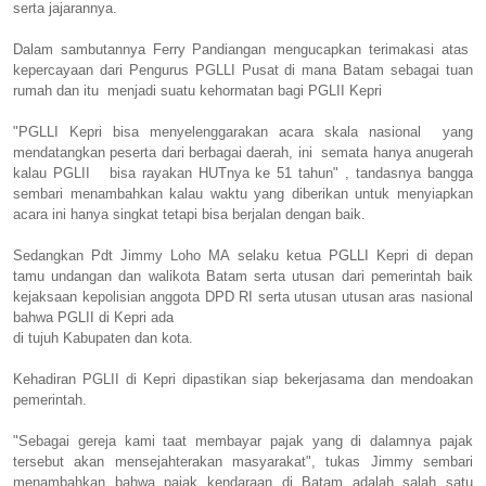
serta jajarannya.
Dalam sambutannya Ferry Pandiangan mengucapkan terimakasi atas
kepercayaan dari Pengurus PGLLI Pusat di mana Batam sebagai tuan
rumah dan itu menjadi suatu kehormatan bagi PGLII Kepri
"PGLLI Kepri bisa menyelenggarakan acara skala nasional yang
mendatangkan peserta dari berbagai daerah, ini semata hanya anugerah
kalau PGLII bisa rayakan HUTnya ke 51 tahun" , tandasnya bangga
sembari menambahkan kalau waktu yang diberikan untuk menyiapkan
acara ini hanya singkat tetapi bisa berjalan dengan baik.
Sedangkan Pdt Jimmy Loho MA selaku ketua PGLLI Kepri di depan
tamu undangan dan walikota Batam serta utusan dari pemerintah baik
kejaksaan kepolisian anggota DPD RI serta utusan utusan aras nasional
bahwa PGLII di Kepri ada
di tujuh Kabupaten dan kota.
Kehadiran PGLII di Kepri dipastikan siap bekerjasama dan mendoakan
pemerintah.
"Sebagai gereja kami taat membayar pajak yang di dalamnya pajak
tersebut akan mensejahterakan masyarakat", tukas Jimmy sembari
menambahkan bahwa pajak kendaraan di Batam adalah salah satu