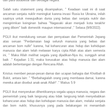
dan para dutabesar dari berbagai negara.
Salah satu statement yang disampaikan, " Keadaan saat ini di saat
ancaman senjata nuklir meningkat karena invasi Rusia ke Ukraina, inilah
saatnya untuk mewujudkan dunia yang bebas dari senjata nuklir dan
mengirimkan keinginan bahwa "Nagasaki akan menjadi kota terakhir
yang dibom" baik domestik maupun internasional ," Selasa (9/8/2022).
PGLII ikut mendukung seruan dan pernyataan dari Pemerintah Jepang
atas seruan "Perdamaian bagi seluruh manusia yang bebas dari
ancaman bom nullir" karena, hal kehancuran atas hidup dan kehidupan
manusia dan alam telah melawan karya cipta Allah atas alam semesta
ini, " Maka Allah melihat segala yang dijadikan-Nya itu, sungguh amat
baik ." Kejadian 1:31, maka kerusakan atas hidup manusia dan alam
adalah bertentangan dengan Rencana Allah.
Kristus memberi pesan-pesan damai dan ucapan bahagia dari Khotbah di
Bukit, antara lain: " *Berbahagialah orang yang membawa damai, karena
mereka akan disebut anak-anak Allah* ." Matius 5:9
PGLII ikut menyerukan dihentikannya segala upaya manusia, negara dan
pemerintah yang baik langsung atau tidak langsung telah menyebabkan
kehancuran atas hidup dan kehidupan manusia dan alam, melalui senjata
dan bom nuklir, khususnya yang pada belakangan ini menambah