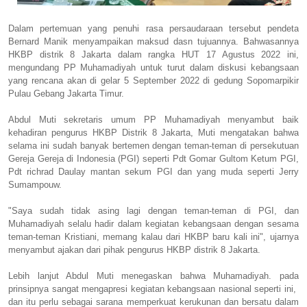
Dalam pertemuan yang penuhi rasa persaudaraan tersebut pendeta
Bernard Manik menyampaikan maksud dasn tujuannya. Bahwasannya
HKBP distrik 8 Jakarta dalam rangka HUT 17 Agustus 2022 ini,
mengundang PP Muhamadiyah untuk turut dalam diskusi kebangsaan
yang rencana akan di gelar 5 September 2022 di gedung Sopomarpikir
Pulau Gebang Jakarta Timur.
Abdul Muti sekretaris umum PP Muhamadiyah menyambut baik
kehadiran pengurus HKBP Distrik 8 Jakarta, Muti mengatakan bahwa
selama ini sudah banyak bertemen dengan teman-teman di persekutuan
Gereja Gereja di Indonesia (PGI) seperti Pdt Gomar Gultom Ketum PGI,
Pdt richrad Daulay mantan sekum PGI dan yang muda seperti Jerry
Sumampouw.
"Saya sudah tidak asing lagi dengan teman-teman di PGI, dan
Muhamadiyah selalu hadir dalam kegiatan kebangsaan dengan sesama
teman-teman Kristiani, memang kalau dari HKBP baru kali ini", ujarnya
menyambut ajakan dari pihak pengurus HKBP distrik 8 Jakarta.
Lebih lanjut Abdul Muti menegaskan bahwa Muhamadiyah. pada
prinsipnya sangat mengapresi kegiatan kebangsaan nasional seperti ini,
dan itu perlu sebagai sarana memperkuat kerukunan dan bersatu dalam