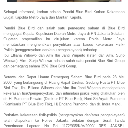
Sebagai informasi, korban adalah Pendiri Blue Bird Korban Kekerasan
Gugat Kapolda Metro Jaya dan Mantan Kapolri.
Pendiri Blue Bird dan salah satu pemegang saham di Blue Bird
menggugat Kepala Kepolisian Daerah Metro Jaya di PN Jakarta Selatan.
Gugatan praperadilan itu ditujukan karena Polda Metro Jaya
memutuskan menghentikan penyidikan atas kasus kekerasan Fisik-
Psikis (penggeroyokan dan/atau penganiayaan) terhadap
Ibu Elliana Wibowo dan Alm Ibu Janti Wirjanto (Isteri dari Alm. Surjo
Wibowo). Alm. Surjo Wibowo adalah salah satu pendiri Blue Bird Group
dan pemegang saham 35% Blue Bird Group.
Berawal dari Rapat Umum Pemegang Saham Blue Bird pada 23 Mei
2000, yang berlangsung di Ruang Rapat Direksi, Gedung Pusta PT Blue
Bird Taxi, Ibu Elliana Wibowo dan Alm Ibu Janti Wirjanto mendapatkan
kekerasan fisik/pengeroyokan, dan intimidasi psikis yang dilakukan oleh
dr. H. Purnomo Prawiro (Direktur PT Blue Bird), Noni Sri Aryati Purnomo
(Komisaris PT Blue Bird Tbk), Hj Endang Purnomo, dan dr. Indra Marki.
Peristiwa kekerasan fisik-psikis (pengeroyokan dan/atau penganiayaan)
telah dilaporkan ke Polres Jakarta Selatan dengan Surat Tanda
Penerimaan Laporan No Pol 1172/935/K/V/2000/ RES JAKSEL