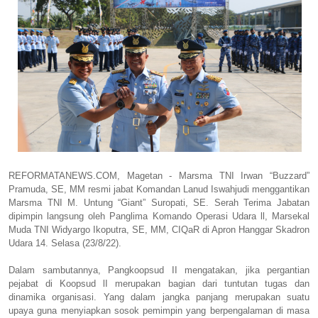
REFORMATANEWS.COM, Magetan - Marsma TNI Irwan “Buzzard”
Pramuda, SE, MM resmi jabat Komandan Lanud Iswahjudi menggantikan
Marsma TNI M. Untung “Giant” Suropati, SE. Serah Terima Jabatan
dipimpin langsung oleh Panglima Komando Operasi Udara ll, Marsekal
Muda TNI Widyargo Ikoputra, SE, MM, CIQaR di Apron Hanggar Skadron
Udara 14. Selasa (23/8/22).
Dalam sambutannya, Pangkoopsud II mengatakan, jika pergantian
pejabat di Koopsud lI merupakan bagian dari tuntutan tugas dan
dinamika organisasi. Yang dalam jangka panjang merupakan suatu
upaya guna menyiapkan sosok pemimpin yang berpengalaman di masa