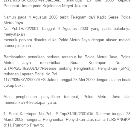
1172/935/KA//2000/Res,Jak.Sel., tertanggal 25 Mei 2000 kepada
Penuntut Umum pada Kejaksaan Negeri Jakarta.
Namun pada 4 Agustus 2000 terbit Telegram dari Kadit Serse Polda
Metro Jaya
No Pol.TR/20/2001 Tanggal 4 Agustus 2000 yang pada pokoknya
menyatakan
menarik perkara dimaksud ke Polda Metro Jaya dengan alasan mejadi
atensi pimpinan.
Berdasarkan penarikan perkara tersebut ke Polda Metro Jaya, Polda
Metro Jaya menerbitkan Surat Ketetapan No :
S.TAP/28/III/2001/Dit/Reserse tentang Penghentian Penyidikan (SP-3)
terhadap Laporan Polisi No Pol :
1172/935/K/V/2000/RES.Jaksel tanggal 25 Mei 2000 dengan alasan tidak
cukup bukti.
Atas penghentian penyidikan tersebut, Polda Metro Jaya lalu
menerbitkan 4 ketetapan yaitu:
1. Surat Ketetapan No Pol : S.Tap/31/IIII/2001/Dit. Reserse tanggal 28
Maret 2002 mengenai Penghentian Penyidikan atas nama TERSANGKA
dr H. Purnomo Prawiro;