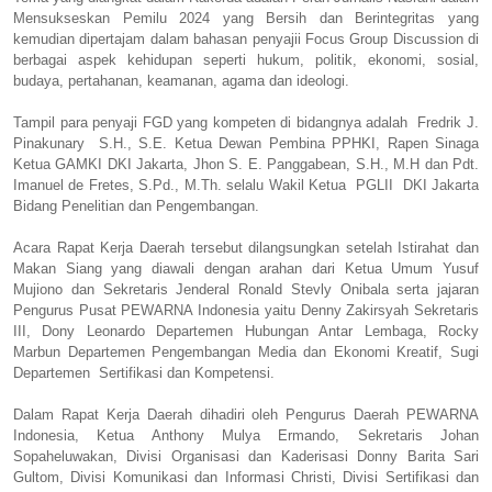
Mensukseskan Pemilu 2024 yang Bersih dan Berintegritas yang
kemudian dipertajam dalam bahasan penyajii Focus Group Discussion di
berbagai aspek kehidupan seperti hukum, politik, ekonomi, sosial,
budaya, pertahanan, keamanan, agama dan ideologi.
Tampil para penyaji FGD yang kompeten di bidangnya adalah Fredrik J.
Pinakunary S.H., S.E. Ketua Dewan Pembina PPHKI, Rapen Sinaga
Ketua GAMKI DKI Jakarta, Jhon S. E. Panggabean, S.H., M.H dan Pdt.
Imanuel de Fretes, S.Pd., M.Th. selalu Wakil Ketua PGLII DKI Jakarta
Bidang Penelitian dan Pengembangan.
Acara Rapat Kerja Daerah tersebut dilangsungkan setelah Istirahat dan
Makan Siang yang diawali dengan arahan dari Ketua Umum Yusuf
Mujiono dan Sekretaris Jenderal Ronald Stevly Onibala serta jajaran
Pengurus Pusat PEWARNA Indonesia yaitu Denny Zakirsyah Sekretaris
III, Dony Leonardo Departemen Hubungan Antar Lembaga, Rocky
Marbun Departemen Pengembangan Media dan Ekonomi Kreatif, Sugi
Departemen Sertifikasi dan Kompetensi.
Dalam Rapat Kerja Daerah dihadiri oleh Pengurus Daerah PEWARNA
Indonesia, Ketua Anthony Mulya Ermando, Sekretaris Johan
Sopaheluwakan, Divisi Organisasi dan Kaderisasi Donny Barita Sari
Gultom, Divisi Komunikasi dan Informasi Christi, Divisi Sertifikasi dan