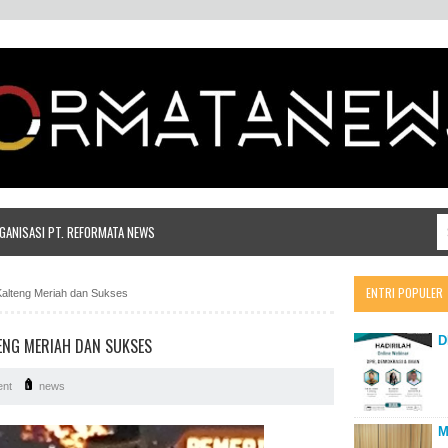
ANISASI PT. REFORMATA NEWS
ENTRI POPULER
Kalteng Meriah dan Sukses
D
ENG MERIAH DAN SUKSES
nt
news
M