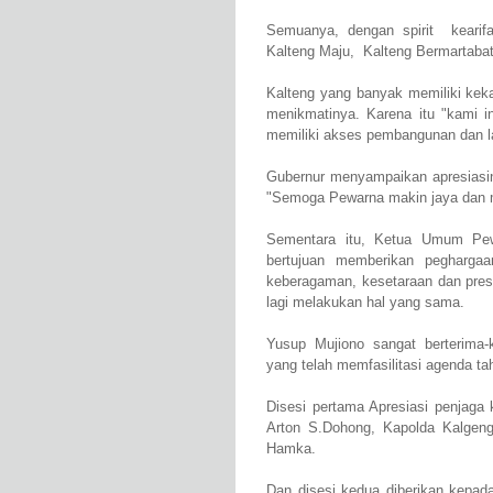
Semuanya, dengan spirit kearif
Kalteng Maju, Kalteng Bermartaba
Kalteng yang banyak memiliki kek
menikmatinya. Karena itu "kami i
memiliki akses pembangunan dan la
Gubernur menyampaikan apresiasin
"Semoga Pewarna makin jaya dan 
Sementara itu, Ketua Umum Pe
bertujuan memberikan pegharg
keberagaman, kesetaraan dan prest
lagi melakukan hal yang sama.
Yusup Mujiono sangat berterima
yang telah memfasilitasi agenda ta
Disesi pertama Apresiasi penjaga
Arton S.Dohong, Kapolda Kalgeng
Hamka.
Dan disesi kedua diberikan kepada 