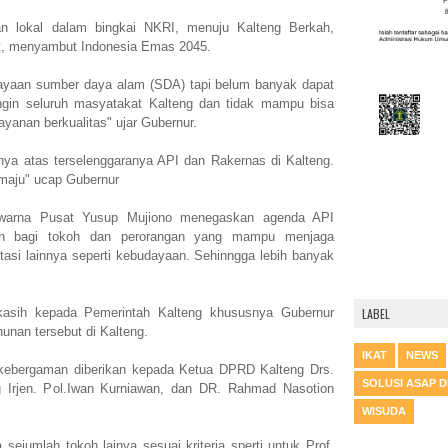
an lokal dalam bingkai NKRI, menuju Kalteng Berkah,
t, menyambut Indonesia Emas 2045.
ayaan sumber daya alam (SDA) tapi belum banyak dapat
ngin seluruh masyatakat Kalteng dan tidak mampu bisa
yanan berkualitas" ujar Gubernur.
ya atas terselenggaranya API dan Rakernas di Kalteng.
maju" ucap Gubernur
warna Pusat Yusup Mujiono menegaskan agenda API
aan bagi tokoh dan perorangan yang mampu menjaga
asi lainnya seperti kebudayaan. Sehinngga lebih banyak
LABEL
-kasih kepada Pemerintah Kalteng khususnya Gubernur
hunan tersebut di Kalteng.
IKAT
NEWS
 kebergaman diberikan kepada Ketua DPRD Kalteng Drs.
SOLUSI ASAP 
 Irjen. Pol.Iwan Kurniawan, dan DR. Rahmad Nasotion
WISUDA
sejumlah tokoh lainya sesuai kriteria sperti untuk Prof.