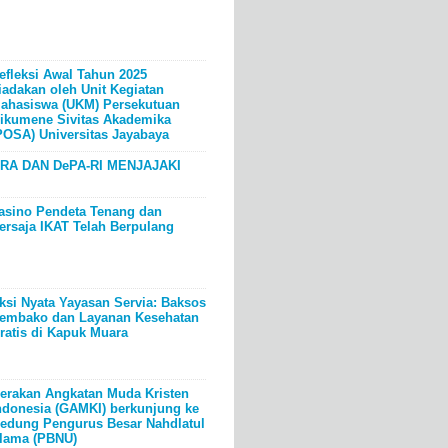
efleksi Awal Tahun 2025
iadakan oleh Unit Kegiatan
ahasiswa (UKM) Persekutuan
ikumene Sivitas Akademika
POSA) Universitas Jayabaya
RA DAN DePA-RI MENJAJAKI
asino Pendeta Tenang dan
ersaja IKAT Telah Berpulang
ksi Nyata Yayasan Servia: Baksos
embako dan Layanan Kesehatan
ratis di Kapuk Muara
erakan Angkatan Muda Kristen
ndonesia (GAMKI) berkunjung ke
edung Pengurus Besar Nahdlatul
lama (PBNU)