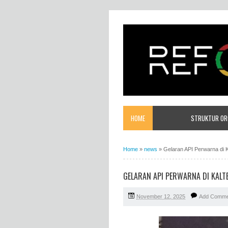
HOME
STRUKTUR ORG
Home
»
news
»
Gelaran API Perwarna di 
GELARAN API PERWARNA DI KALT
November 12, 2025
Add Comme