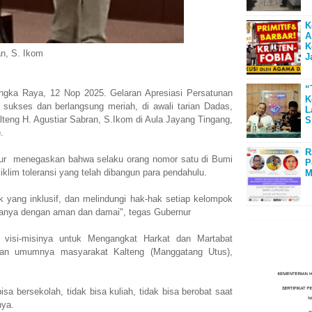
K
A
K
an, S. Ikom
J
“
 Raya, 12 Nop 2025. Gelaran Apresiasi Persatunan
K
 sukses dan berlangsung meriah, di awali tarian Dadas,
L
lteng H. Agustiar Sabran, S.Ikom di Aula Jayang Tingang,
S
.
R
ur menegaskan bahwa selaku orang nomor satu di Bumi
P
klim toleransi yang telah dibangun para pendahulu.
M
 yang inklusif, dan melindungi hak-hak setiap kelompok
anya dengan aman dan damai", tegas Gubernur
 visi-misinya untuk Mengangkat Harkat dan Martabat
an umumnya masyarakat Kalteng (Manggatang Utus),
isa bersekolah, tidak bisa kuliah, tidak bisa berobat saat
nya.