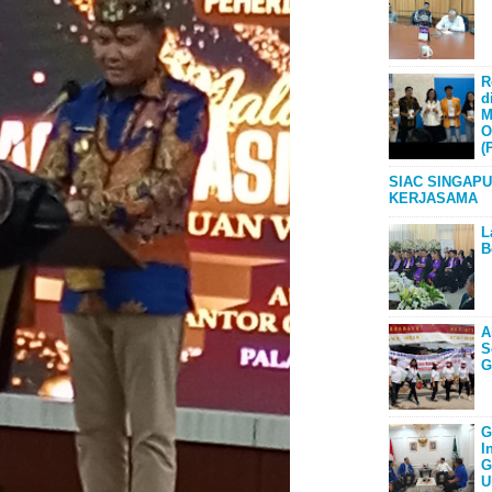
R
d
M
O
(
SIAC SINGAPU
KERJASAMA
L
B
A
S
G
G
I
G
U