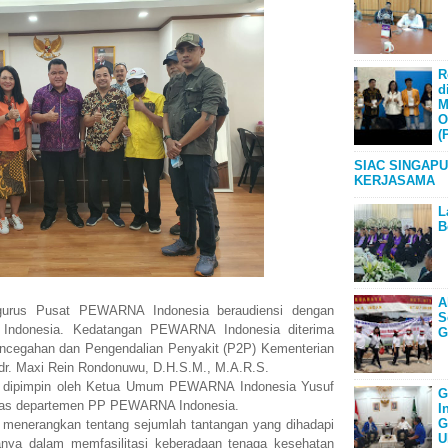
R
d
M
O
(
SIAC SINGAPU
KERJASAMA
L
B
A
us Pusat PEWARNA Indonesia beraudiensi dengan
S
 Indonesia. Kedatangan PEWARNA Indonesia diterima
G
Pencegahan dan Pengendalian Penyakit (P2P) Kementerian
 dr. Maxi Rein Rondonuwu, D.H.S.M., M.A.R.S.
dipimpin oleh Ketua Umum PEWARNA Indonesia Yusuf
G
intas departemen PP PEWARNA Indonesia.
I
G
 menerangkan tentang sejumlah tantangan yang dihadapi
U
anya dalam memfasilitasi keberadaan tenaga kesehatan