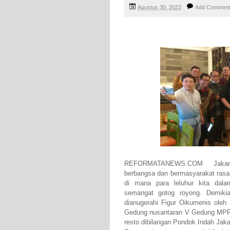
Agustus 30, 2023
Add Commen
REFORMATANEWS.COM Jakarta 
berbangsa dan bermasyarakat rasa
di mana para leluhur kita da
semangat gotog royong. Demik
dianugerahi Figur Oikumenis oleh
Gedung nusantaran V Gedung MPR 
resto dibilangan Pondok Indah Jaka