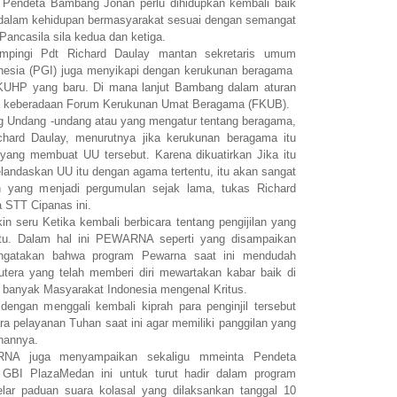
t Pendeta Bambang Jonan perlu dihidupkan kembali baik
dalam kehidupan bermasyarakat sesuai dengan semangat
m Pancasila sila kedua dan ketiga.
ampingi Pdt Richard Daulay mantan sekretaris umum
onesia (PGI) juga menyikapi dengan kerukunan beragama
 KUHP yang baru. Di mana lanjut Bambang dalam aturan
tau keberadaan Forum Kerukunan Umat Beragama (FKUB).
 Undang -undang atau yang mengatur tentang beragama,
chard Daulay, menurutnya jika kerukunan beragama itu
yang membuat UU tersebut. Karena dikuatirkan Jika itu
landaskan UU itu dengan agama tertentu, itu akan sangat
h yang menjadi pergumulan sejak lama, tukas Richard
a STT Cipanas ini.
n seru Ketika kembali berbicara tentang pengijilan yang
 itu. Dalam hal ini PEWARNA seperti yang disampaikan
gatakan bahwa program Pewarna saat ini mendudah
Putera yang telah memberi diri mewartakan kabar baik di
a banyak Masyarakat Indonesia mengenal Kritus.
engan menggali kembali kiprah para penginjil tersebut
a pelayanan Tuhan saat ini agar memiliki panggilan yang
anannya.
RNA juga menyampaikan sekaligu mmeinta Pendeta
BI PlazaMedan ini untuk turut hadir dalam program
lar paduan suara kolasal yang dilaksankan tanggal 10