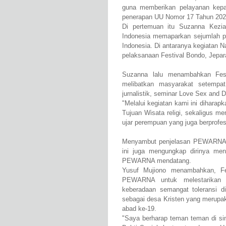
guna memberikan pelayanan kepa
penerapan UU Nomor 17 Tahun 202
Di pertemuan itu Suzanna Kezi
Indonesia memaparkan sejumlah 
Indonesia. Di antaranya kegiatan N
pelaksanaan Festival Bondo, Jepa
Suzanna lalu menambahkan Fest
melibatkan masyarakat setempat
jurnalistik, seminar Love Sex and 
"Melalui kegiatan kami ini dihar
Tujuan Wisata religi, sekaligus me
ujar perempuan yang juga berprofes
Menyambut penjelasan PEWARNA, 
ini juga mengungkap dirinya men
PEWARNA mendatang.
Yusuf Mujiono menambahkan, Fe
PEWARNA untuk melestarikan b
keberadaan semangat toleransi 
sebagai desa Kristen yang merupak
abad ke-19.
"Saya berharap teman teman di si