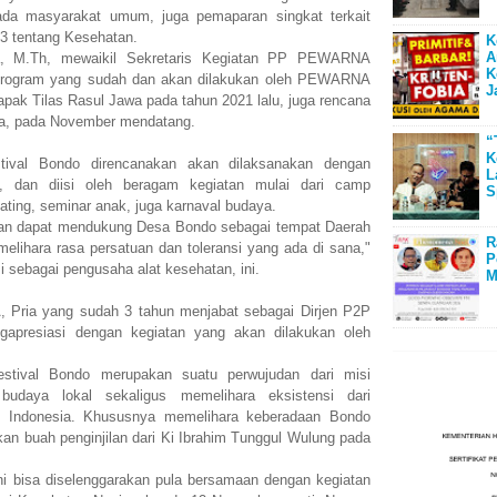
da masyarakat umum, juga pemaparan singkat terkait
3 tentang Kesehatan.
K
A
a, M.Th, mewaikil Sekretaris Kegiatan PP PEWARNA
K
program yang sudah dan akan dilakukan oleh PEWARNA
J
apak Tilas Rasul Jawa pada tahun 2021 lalu, juga rencana
ra, pada November mendatang.
“
K
ival Bondo direncanakan akan dilaksanakan dengan
L
, dan diisi oleh beragam kegiatan mulai dari camp
S
Dating, seminar anak, juga karnaval budaya.
apkan dapat mendukung Desa Bondo sebagai tempat Daerah
R
melihara rasa persatuan dan toleransi yang ada di sana,"
P
i sebagai pengusaha alat kesehatan, ini.
M
Pria yang sudah 3 tahun menjabat sebagai Dirjen P2P
gapresiasi dengan kegiatan yang akan dilakukan oleh
stival Bondo merupakan suatu perwujudan dari misi
udaya lokal sekaligus memelihara eksistensi dari
di Indonesia. Khususnya memelihara keberadaan Bondo
an buah penginjilan dari Ki Ibrahim Tunggul Wulung pada
ni bisa diselenggarakan pula bersamaan dengan kegiatan