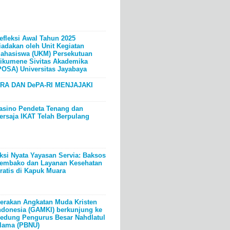
efleksi Awal Tahun 2025
iadakan oleh Unit Kegiatan
ahasiswa (UKM) Persekutuan
ikumene Sivitas Akademika
POSA) Universitas Jayabaya
RA DAN DePA-RI MENJAJAKI
asino Pendeta Tenang dan
ersaja IKAT Telah Berpulang
ksi Nyata Yayasan Servia: Baksos
embako dan Layanan Kesehatan
ratis di Kapuk Muara
erakan Angkatan Muda Kristen
ndonesia (GAMKI) berkunjung ke
edung Pengurus Besar Nahdlatul
lama (PBNU)