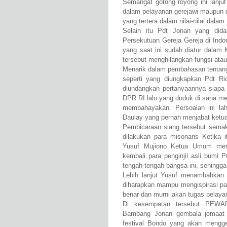
Semangat gotong royong ini lanju
dalam pelayanan gerejawi maupun 
yang tertera dalam nilai-nilai dala
Selain itu Pdt Jonan yang did
Persekutuan Gereja Gereja di Ind
yang saat ini sudah diatur dalam
tersebut menghilangkan fungsi a
Menarik dalam pembahasan tentang
seperti yang diungkapkan Pdt Ri
diundangkan pertanyaannya siapa 
DPR RI lalu yang duduk di sana me
membahayakan. Persoalan ini la
Daulay yang pernah menjabat ketu
Pembicaraan siang tersebut semaki
dilakukan para misonaris Ketika
Yusuf Mujiono Ketua Umum men
kembali para penginjil asli bumi 
tengah-tengah bangsa ini, sehingg
Lebih lanjut Yusuf menambahkan d
diharapkan mampu mengispirasi par
benar dan murni akan tugas pelay
Di kesempatan tersebut PEWA
Bambang Jonan gembala jemaat G
festival Bondo yang akan mengge