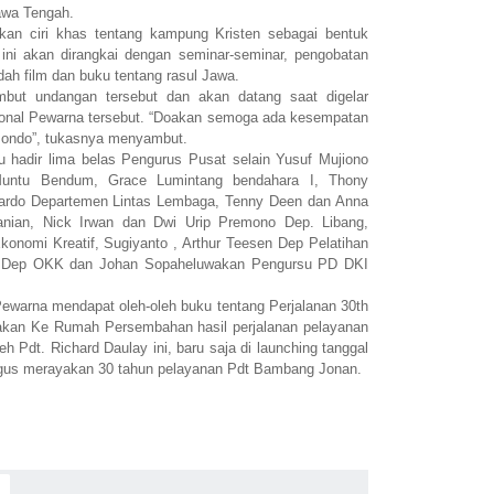
awa Tengah.
an ciri khas tentang kampung Kristen sebagai bentuk
 ini akan dirangkai dengan seminar-seminar, pengobatan
edah film dan buku tentang rasul Jawa.
ut undangan tersebut dan akan datang saat digelar
sional Pewarna tersebut. “Doakan semoga ada kesempatan
 Bondo”, tukasnya menyambut.
u hadir lima belas Pengurus Pusat selain Yusuf Mujiono
Muntu Bendum, Grace Lumintang bendahara I, Thony
nardo Departemen Lintas Lembaga, Tenny Deen dan Anna
nian, Nick Irwan dan Dwi Urip Premono Dep. Libang,
onomi Kreatif, Sugiyanto , Arthur Teesen Dep Pelatihan
ang Dep OKK dan Johan Sopaheluwakan Pengursu PD DKI
ewarna mendapat oleh-oleh buku tentang Perjalanan 30th
akan Ke Rumah Persembahan hasil perjalanan pelayanan
h Pdt. Richard Daulay ini, baru saja di launching tanggal
ligus merayakan 30 tahun pelayanan Pdt Bambang Jonan.