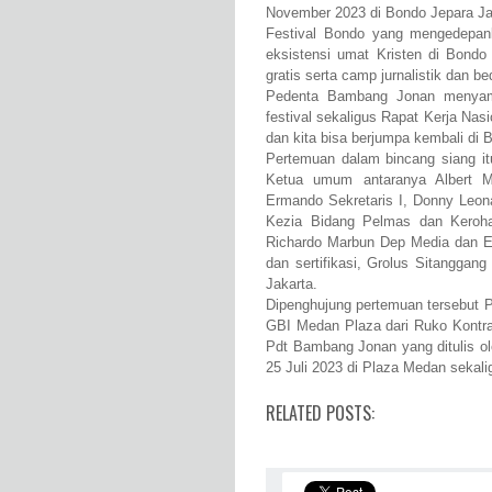
November 2023 di Bondo Jepara J
Festival Bondo yang mengedepank
eksistensi umat Kristen di Bondo
gratis serta camp jurnalistik dan b
Pedenta Bambang Jonan menyamb
festival sekaligus Rapat Kerja Na
dan kita bisa berjumpa kembali di
Pertemuan dalam bincang siang it
Ketua umum antaranya Albert 
Ermando Sekretaris I, Donny Leo
Kezia Bidang Pelmas dan Keroha
Richardo Marbun Dep Media dan Ek
dan sertifikasi, Grolus Sitangg
Jakarta.
Dipenghujung pertemuan tersebut P
GBI Medan Plaza dari Ruko Kontr
Pdt Bambang Jonan yang ditulis ole
25 Juli 2023 di Plaza Medan seka
RELATED POSTS: