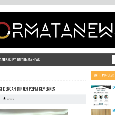
ANISASI PT. REFORMATA NEWS
ENTRI POPULER
D
SI DENGAN DIRJEN P2PM KEMENKES
t
news
M