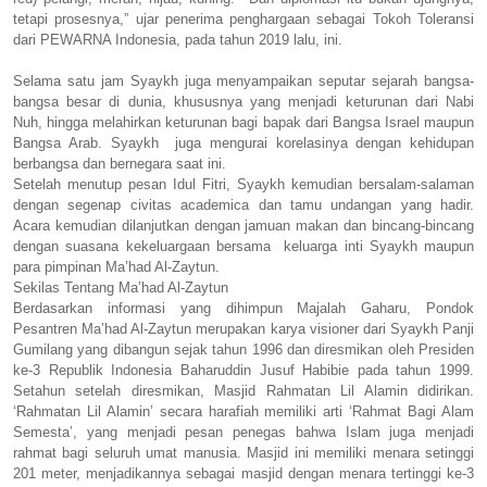
tetapi prosesnya,” ujar penerima penghargaan sebagai Tokoh Toleransi
dari PEWARNA Indonesia, pada tahun 2019 lalu, ini.
Selama satu jam Syaykh juga menyampaikan seputar sejarah bangsa-
bangsa besar di dunia, khususnya yang menjadi keturunan dari Nabi
Nuh, hingga melahirkan keturunan bagi bapak dari Bangsa Israel maupun
Bangsa Arab. Syaykh juga mengurai korelasinya dengan kehidupan
berbangsa dan bernegara saat ini.
Setelah menutup pesan Idul Fitri, Syaykh kemudian bersalam-salaman
dengan segenap civitas academica dan tamu undangan yang hadir.
Acara kemudian dilanjutkan dengan jamuan makan dan bincang-bincang
dengan suasana kekeluargaan bersama keluarga inti Syaykh maupun
para pimpinan Ma’had Al-Zaytun.
Sekilas Tentang Ma’had Al-Zaytun
Berdasarkan informasi yang dihimpun Majalah Gaharu, Pondok
Pesantren Ma’had Al-Zaytun merupakan karya visioner dari Syaykh Panji
Gumilang yang dibangun sejak tahun 1996 dan diresmikan oleh Presiden
ke-3 Republik Indonesia Baharuddin Jusuf Habibie pada tahun 1999.
Setahun setelah diresmikan, Masjid Rahmatan Lil Alamin didirikan.
‘Rahmatan Lil Alamin’ secara harafiah memiliki arti ‘Rahmat Bagi Alam
Semesta’, yang menjadi pesan penegas bahwa Islam juga menjadi
rahmat bagi seluruh umat manusia. Masjid ini memiliki menara setinggi
201 meter, menjadikannya sebagai masjid dengan menara tertinggi ke-3