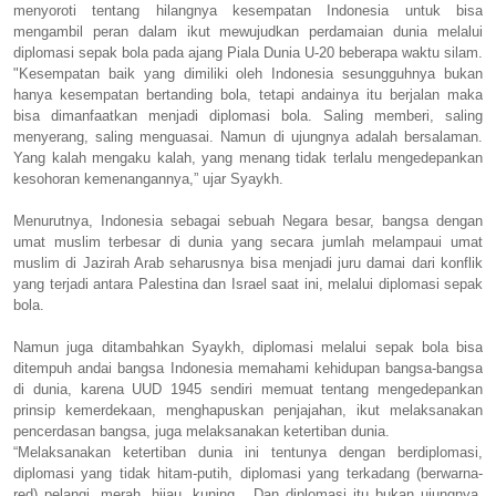
menyoroti tentang hilangnya kesempatan Indonesia untuk bisa
mengambil peran dalam ikut mewujudkan perdamaian dunia melalui
diplomasi sepak bola pada ajang Piala Dunia U-20 beberapa waktu silam.
"Kesempatan baik yang dimiliki oleh Indonesia sesungguhnya bukan
hanya kesempatan bertanding bola, tetapi andainya itu berjalan maka
bisa dimanfaatkan menjadi diplomasi bola. Saling memberi, saling
menyerang, saling menguasai. Namun di ujungnya adalah bersalaman.
Yang kalah mengaku kalah, yang menang tidak terlalu mengedepankan
kesohoran kemenangannya,” ujar Syaykh.
Menurutnya, Indonesia sebagai sebuah Negara besar, bangsa dengan
umat muslim terbesar di dunia yang secara jumlah melampaui umat
muslim di Jazirah Arab seharusnya bisa menjadi juru damai dari konflik
yang terjadi antara Palestina dan Israel saat ini, melalui diplomasi sepak
bola.
Namun juga ditambahkan Syaykh, diplomasi melalui sepak bola bisa
ditempuh andai bangsa Indonesia memahami kehidupan bangsa-bangsa
di dunia, karena UUD 1945 sendiri memuat tentang mengedepankan
prinsip kemerdekaan, menghapuskan penjajahan, ikut melaksanakan
pencerdasan bangsa, juga melaksanakan ketertiban dunia.
“Melaksanakan ketertiban dunia ini tentunya dengan berdiplomasi,
diplomasi yang tidak hitam-putih, diplomasi yang terkadang (berwarna-
red) pelangi, merah, hijau, kuning. Dan diplomasi itu bukan ujungnya,