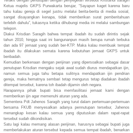
Terakit dengan penutupan dengan penyegelan tersebut Kristandi saragih
Ketua majelis GKPS Purwakarta berujar, “Sayapun kaget karena baru
tahu kalau gereja di segel justru melalui berita-berita di media sosial,
sangat disayangkan kenapa, tidak memberikan surat pemberitahuan
terlebih dahulu”, tukasnya ketika dihubungi media ini melalui sambungan
telepon.
Diakui Krisdian Saragih bahwa tempat ibadah itu sudah dirintis sejak
tahun 2010, hingga saat ini bangunanpun masih berupa rumah terbuka
dan ada 97 jemaat yang sudah ber-KTP. Maka kalau membuak tempat
ibadah itu dilakukan semata karena kebutuhan jemaat GKPS untuk
beribadah.
Kemudian berkenaan dengan perijinan yang dipersoalkan sebagai dasar
penutupan Krisdian mengaku sejak awal sudah diurus mendapatkan ijin,
namun semua juga tahu betapa sulitnya mendapatkan ijin pendrian
gereja, maka hematnya sembari tetap mengurus tetap diadakan ibadah
ditempat tersebut, karena toh ibadah dijamin oleh negara.
Harapannya pihak bupati bisa memfasilitasi jemaat kami dengan
memberikan ijin agar memenuhi aturan yang ada.
Sementera Pdt Jahenos Saragih yang turut dalam pertemuan-pertemuan
bersama FKUB menyesalkan adanya pennutupan tersebur, Jahenos
menangkap kesan kalau semua yang diputuskan dalam rapat-rapat
tersebut sudah dikondisikan.
Satu lagi kalau memang alasan perijinan, harusnya sebagai bupati juga
memberlakukan aturan tersebut kepada semua tempat ibadah, benarkan