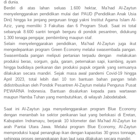
di dunia.
Berdiri di atas lahan seluas 1.600 hektar, Ma’had Al-Zaytun
menyelenggarakan pendidikan mulai dari PAUD (Pendidikan Anak Usia
Dini) hingga ke jenjang perguruan tinggi yakni Institut Agama Islam Al-
Aziz, yang memiliki 3 Fakultas dan 6 Program Studi. Saat ini total
sebanyak 8.600 santri tengah berguru di pondok pesantren, didukung
1.300 tenaga pengajar, pembimbing maupun staf.
Selain menyelenggarakan pendidikan, Ma’had Al-Zaytun juga ikut
mengedepankan program Green Economy melalui swasembada pangan.
Swasembada pangan meliputi pertanian terpadu dengan melakukan
produksi beras, sorgum, gula, garam, peternakan sapi, kambing, ayam
hingga budidaya perikanan dan produksi pupuk organik yang semuanya
dilakukan secara mandiri. Sejak masa awal pandemi Covid-19 hingga
April 2023, total lebih dari 10 ton bantuan bahan pangan telah
didistribusikan oleh Pondok Pesantren Al-Zaytun melalui Pengurus Pusat
PEWARNA Indonesia. Bantuan disalurkan kepada para wartawan
maupun Hamba Tuhan yang membutuhkan, di wilayah Jabodetabek.
Saat ini Al-Zaytun juga menyelenggarakan program Blue Economy
dengan merambah ke sektor perikanan laut yang berlokasi di Eretan,
Kabupaten Indramayu, berjarak 10 kilometer dari Ma’had Al-Zaytun ke
arah Pantai Utara Jawa. Melalui program Blue Economy, Al-Zaytun
memproduksi kapal penangkap ikan dengan kapasitas 30 gross tonnage,
sehingga proses penangkapan ikan laut juga dilakukan secara mandiri.