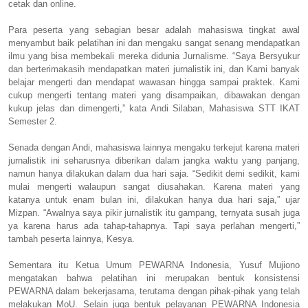
cetak dan online.
Para peserta yang sebagian besar adalah mahasiswa tingkat awal
menyambut baik pelatihan ini dan mengaku sangat senang mendapatkan
ilmu yang bisa membekali mereka didunia Jurnalisme. “Saya Bersyukur
dan berterimakasih mendapatkan materi jurnalistik ini, dan Kami banyak
belajar mengerti dan mendapat wawasan hingga sampai praktek. Kami
cukup mengerti tentang materi yang disampaikan, dibawakan dengan
kukup jelas dan dimengerti,” kata Andi Silaban, Mahasiswa STT IKAT
Semester 2.
Senada dengan Andi, mahasiswa lainnya mengaku terkejut karena materi
jurnalistik ini seharusnya diberikan dalam jangka waktu yang panjang,
namun hanya dilakukan dalam dua hari saja. “Sedikit demi sedikit, kami
mulai mengerti walaupun sangat diusahakan. Karena materi yang
katanya untuk enam bulan ini, dilakukan hanya dua hari saja,” ujar
Mizpan. “Awalnya saya pikir jurnalistik itu gampang, ternyata susah juga
ya karena harus ada tahap-tahapnya. Tapi saya perlahan mengerti,”
tambah peserta lainnya, Kesya.
Sementara itu Ketua Umum PEWARNA Indonesia, Yusuf Mujiono
mengatakan bahwa pelatihan ini merupakan bentuk konsistensi
PEWARNA dalam bekerjasama, terutama dengan pihak-pihak yang telah
melakukan MoU. Selain juga bentuk pelayanan PEWARNA Indonesia