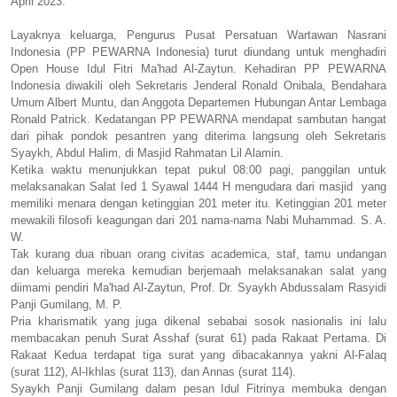
April 2023.
Layaknya keluarga, Pengurus Pusat Persatuan Wartawan Nasrani
Indonesia (PP PEWARNA Indonesia) turut diundang untuk menghadiri
Open House Idul Fitri Ma'had Al-Zaytun. Kehadiran PP PEWARNA
Indonesia diwakili oleh Sekretaris Jenderal Ronald Onibala, Bendahara
Umum Albert Muntu, dan Anggota Departemen Hubungan Antar Lembaga
Ronald Patrick. Kedatangan PP PEWARNA mendapat sambutan hangat
dari pihak pondok pesantren yang diterima langsung oleh Sekretaris
Syaykh, Abdul Halim, di Masjid Rahmatan Lil Alamin.
Ketika waktu menunjukkan tepat pukul 08:00 pagi, panggilan untuk
melaksanakan Salat Ied 1 Syawal 1444 H mengudara dari masjid yang
memiliki menara dengan ketinggian 201 meter itu. Ketinggian 201 meter
mewakili filosofi keagungan dari 201 nama-nama Nabi Muhammad. S. A.
W.
Tak kurang dua ribuan orang civitas academica, staf, tamu undangan
dan keluarga mereka kemudian berjemaah melaksanakan salat yang
diimami pendiri Ma'had Al-Zaytun, Prof. Dr. Syaykh Abdussalam Rasyidi
Panji Gumilang, M. P.
Pria kharismatik yang juga dikenal sebabai sosok nasionalis ini lalu
membacakan penuh Surat Asshaf (surat 61) pada Rakaat Pertama. Di
Rakaat Kedua terdapat tiga surat yang dibacakannya yakni Al-Falaq
(surat 112), Al-Ikhlas (surat 113), dan Annas (surat 114).
Syaykh Panji Gumilang dalam pesan Idul Fitrinya membuka dengan