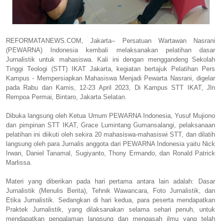
REFORMATANEWS.COM, Jakarta– Persatuan Wartawan Nasrani
(PEWARNA) Indonesia kembali melaksanakan pelatihan dasar
Jurnalistik untuk mahasiswa. Kali ini dengan menggandeng Sekolah
Tinggi Teologi (STT) IKAT Jakarta, kegiatan bertajuk Pelatihan Pers
Kampus - Mempersiapkan Mahasiswa Menjadi Pewarta Nasrani, digelar
pada Rabu dan Kamis, 12-23 April 2023, Di Kampus STT IKAT, Jln
Rempoa Permai, Bintaro, Jakarta Selatan.
Dibuka langsung oleh Ketua Umum PEWARNA Indonesia, Yusuf Mujiono
dan pimpinan STT IKAT, Grace Lumintang Gumansalangi, pelaksanaan
pelatihan ini diikuti oleh sekira 20 mahasiswa-mahasiswi STT, dan dilatih
langsung oleh para Jurnalis anggota dari PEWARNA Indonesia yaitu Nick
Irwan, Daniel Tanamal, Sugiyanto, Thony Ermando, dan Ronald Patrick
Marlissa.
Materi yang diberikan pada hari pertama antara lain adalah: Dasar
Jurnalistik (Menulis Berita), Tehnik Wawancara, Foto Jurnalistik, dan
Etika Jurnalistik. Sedangkan di hari kedua, para peserta mendapatkan
Praktek Jurnalistik, yang dilaksanakan selama sehari penuh, untuk
mendapatkan pengalaman langsung dan mengasah ilmu yang telah