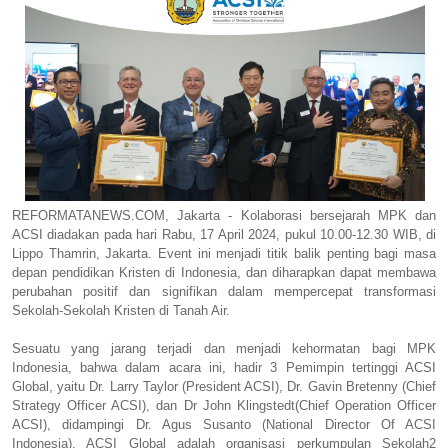
REFORMATANEWS.COM, Jakarta - Kolaborasi bersejarah MPK dan
ACSI diadakan pada hari Rabu, 17 April 2024, pukul 10.00-12.30 WIB, di
Lippo Thamrin, Jakarta. Event ini menjadi titik balik penting bagi masa
depan pendidikan Kristen di Indonesia, dan diharapkan dapat membawa
perubahan positif dan signifikan dalam mempercepat transformasi
Sekolah-Sekolah Kristen di Tanah Air.
Sesuatu yang jarang terjadi dan menjadi kehormatan bagi MPK
Indonesia, bahwa dalam acara ini, hadir 3 Pemimpin tertinggi ACSI
Global, yaitu Dr. Larry Taylor (President ACSI), Dr. Gavin Bretenny (Chief
Strategy Officer ACSI), dan Dr John Klingstedt(Chief Operation Officer
ACSI), didampingi Dr. Agus Susanto (National Director Of ACSI
Indonesia). ACSI Global adalah organisasi perkumpulan Sekolah2