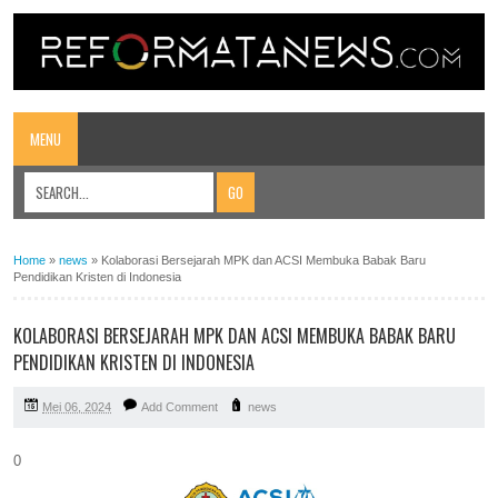
MENU
Home
»
news
»
Kolaborasi Bersejarah MPK dan ACSI Membuka Babak Baru
Pendidikan Kristen di Indonesia
KOLABORASI BERSEJARAH MPK DAN ACSI MEMBUKA BABAK BARU
PENDIDIKAN KRISTEN DI INDONESIA
Mei 06, 2024
Add Comment
news
0