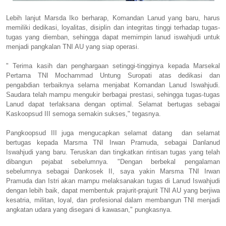
Lebih lanjut Marsda Iko berharap, Komandan Lanud yang baru, harus
memiliki dedikasi, loyalitas, disiplin dan integritas tinggi terhadap tugas-
tugas yang diemban, sehingga dapat memimpin lanud iswahjudi untuk
menjadi pangkalan TNI AU yang siap operasi.
" Terima kasih dan penghargaan setinggi-tingginya kepada Marsekal
Pertama TNI Mochammad Untung Suropati atas dedikasi dan
pengabdian terbaiknya selama menjabat Komandan Lanud Iswahjudi.
Saudara telah mampu mengukir berbagai prestasi, sehingga tugas-tugas
Lanud dapat terlaksana dengan optimal. Selamat bertugas sebagai
Kaskoopsud III semoga semakin sukses," tegasnya.
Pangkoopsud III juga mengucapkan selamat datang dan selamat
bertugas kepada Marsma TNI Irwan Pramuda, sebagai Danlanud
Iswahjudi yang baru. Teruskan dan tingkatkan rintisan tugas yang telah
dibangun pejabat sebelumnya. "Dengan berbekal pengalaman
sebelumnya sebagai Dankosek II, saya yakin Marsma TNI Irwan
Pramuda dan Istri akan mampu melaksanakan tugas di Lanud Iswahjudi
dengan lebih baik, dapat membentuk prajurit-prajurit TNI AU yang berjiwa
kesatria, militan, loyal, dan profesional dalam membangun TNI menjadi
angkatan udara yang disegani di kawasan," pungkasnya.