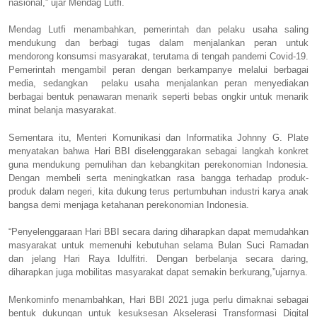
nasional,” ujar Mendag Lutfi.
Mendag Lutfi menambahkan, pemerintah dan pelaku usaha saling
mendukung dan berbagi tugas dalam menjalankan peran untuk
mendorong konsumsi masyarakat, terutama di tengah pandemi Covid-19.
Pemerintah mengambil peran dengan berkampanye melalui berbagai
media, sedangkan pelaku usaha menjalankan peran menyediakan
berbagai bentuk penawaran menarik seperti bebas ongkir untuk menarik
minat belanja masyarakat.
Sementara itu, Menteri Komunikasi dan Informatika Johnny G. Plate
menyatakan bahwa Hari BBI diselenggarakan sebagai langkah konkret
guna mendukung pemulihan dan kebangkitan perekonomian Indonesia.
Dengan membeli serta meningkatkan rasa bangga terhadap produk-
produk dalam negeri, kita dukung terus pertumbuhan industri karya anak
bangsa demi menjaga ketahanan perekonomian Indonesia.
“Penyelenggaraan Hari BBI secara daring diharapkan dapat memudahkan
masyarakat untuk memenuhi kebutuhan selama Bulan Suci Ramadan
dan jelang Hari Raya Idulfitri. Dengan berbelanja secara daring,
diharapkan juga mobilitas masyarakat dapat semakin berkurang,”
ujarnya.
Menkominfo menambahkan, Hari BBI 2021 juga perlu dimaknai sebagai
bentuk dukungan untuk kesuksesan Akselerasi Transformasi Digital