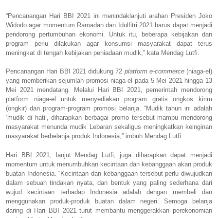
“Pencanangan Hari BBI 2021 ini menindaklanjuti arahan Presiden Joko
Widodo agar momentum Ramadan dan Idulfitri 2021 harus dapat menjadi
pendorong pertumbuhan ekonomi. Untuk itu, beberapa kebijakan dan
program perlu dilakukan agar konsumsi masyarakat dapat terus
meningkat di tengah kebijakan peniadaan mudik,” kata Mendag Lutfi.
Pencanangan Hari BBI 2021 didukung 72
platform e-commerce
(niaga-el)
yang memberikan sejumlah promosi niaga-el pada 5 Mei 2021 hingga 13
Mei 2021 mendatang. Melalui Hari BBI 2021, pemerintah mendorong
platform niaga-el untuk menyediakan program gratis ongkos kirim
(ongkir) dan program-program promosi belanja. “Mudik tahun ini adalah
‘mudik di hati’, diharapkan berbagai promo tersebut mampu mendorong
masyarakat menunda mudik Lebaran sekaligus meningkatkan keinginan
masyarakat berbelanja produk Indonesia,” imbuh Mendag Lutfi.
Hari BBI 2021, lanjut Mendag Lutfi, juga diharapkan dapat menjadi
momentum untuk menumbuhkan kecintaan dan kebanggaan akan produk
buatan Indonesia. “Kecintaan dan kebanggaan tersebut perlu diwujudkan
dalam sebuah tindakan nyata, dan bentuk yang paling sederhana dari
wujud kecintaan terhadap Indonesia adalah dengan membeli dan
menggunakan produk-produk buatan dalam negeri. Semoga belanja
daring di Hari BBI 2021 turut membantu menggerakkan perekonomian