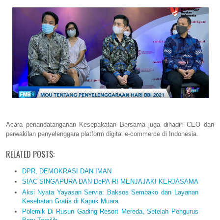
Acara penandatanganan Kesepakatan Bersama juga dihadiri CEO dan
perwakilan penyelenggara platform digital e-commerce di Indonesia.
RELATED POSTS:
DPR, DEMOKRASI DAN IMAN
SIAC SINGAPURA DAN DePA-RI MENJAJAKI KERJASAMA
Aksi Nyata Yayasan Servia: Baksos Sembako dan Layanan
Kesehatan Gratis di Kapuk Muara
Polemik Di Rusun Gading Resort Mereda, Setelah Pengurus