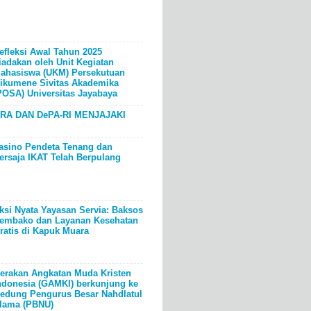
efleksi Awal Tahun 2025
iadakan oleh Unit Kegiatan
ahasiswa (UKM) Persekutuan
ikumene Sivitas Akademika
POSA) Universitas Jayabaya
RA DAN DePA-RI MENJAJAKI
asino Pendeta Tenang dan
ersaja IKAT Telah Berpulang
ksi Nyata Yayasan Servia: Baksos
embako dan Layanan Kesehatan
ratis di Kapuk Muara
erakan Angkatan Muda Kristen
ndonesia (GAMKI) berkunjung ke
edung Pengurus Besar Nahdlatul
lama (PBNU)