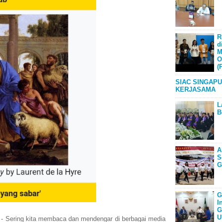
R
d
M
O
(
SIAC SINGAPU
KERJASAMA
L
B
A
S
G
G
I
G
U
ering kita membaca dan mendengar di berbagai media