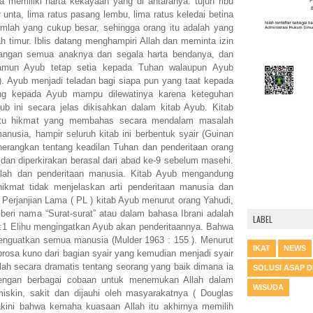
a memiliki harta kekayaan yang di antaranya: tujuh ribu
 unta, lima ratus pasang lembu, lima ratus keledai betina
mlah yang cukup besar, sehingga orang itu adalah yang
h timur. Iblis datang menghampiri Allah dan meminta izin
langan semua anaknya dan segala harta bendanya, dan
, namun Ayub tetap setia kepada Tuhan walaupun Ayub
. Ayub menjadi teladan bagi siapa pun yang taat kepada
ng kepada Ayub mampu dilewatinya karena keteguhan
 ini secara jelas dikisahkan dalam kitab Ayub. Kitab
satu hikmat yang membahas secara mendalam masalah
anusia, hampir seluruh kitab ini berbentuk syair (Guinan
nerangkan tentang keadilan Tuhan dan penderitaan orang
sal dan diperkirakan berasal dari abad ke-9 sebelum masehi.
Allah dan penderitaan manusia. Kitab Ayub mengandung
hikmat tidak menjelaskan arti penderitaan manusia dan
n Perjanjian Lama ( PL ) kitab Ayub menurut orang Yahudi,
beri nama “Surat-surat” atau dalam bahasa Ibrani adalah
LABEL
5:1 Elihu mengingatkan Ayub akan penderitaannya. Bahwa
menguatkan semua manusia (Mulder 1963 : 155 ). Menurut
IKAT
NEWS
 prosa kuno dari bagian syair yang kemudian menjadi syair
lah secara dramatis tentang seorang yang baik dimana ia
SOLUSI ASAP 
 dengan berbagai cobaan untuk menemukan Allah dalam
WISUDA
 miskin, sakit dan dijauhi oleh masyarakatnya ( Douglas
kini bahwa kemaha kuasaan Allah itu akhirnya memilih