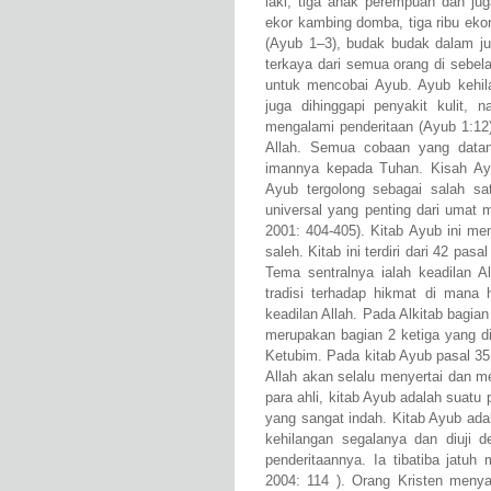
laki, tiga anak perempuan dan jug
ekor kambing domba, tiga ribu ekor
(Ayub 1–3), budak budak dalam ju
terkaya dari semua orang di sebela
untuk mencobai Ayub. Ayub kehi
juga dihinggapi penyakit kulit
mengalami penderitaan (Ayub 1:12)
Allah. Semua cobaan yang data
imannya kepada Tuhan. Kisah Ayub
Ayub tergolong sebagai salah 
universal yang penting dari umat m
2001: 404-405). Kitab Ayub ini me
saleh. Kitab ini terdiri dari 42 pa
Tema sentralnya ialah keadilan 
tradisi terhadap hikmat di mana 
keadilan Allah. Pada Alkitab bagia
merupakan bagian 2 ketiga yang di
Ketubim. Pada kitab Ayub pasal 3
Allah akan selalu menyertai dan 
para ahli, kitab Ayub adalah suatu
yang sangat indah. Kitab Ayub ada
kehilangan segalanya dan diuji
penderitaannya. Ia tibatiba jatuh
2004: 114 ). Orang Kristen menya