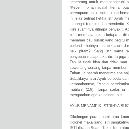
seseorang untuk mempengaruhi or
“Kepemimpinan adalah kemampuan
perempuan untuk satu tujuan bers
ini jelas terlihat ketika istri Ayub
ia sangat terpukul dan menderita.
Kini suaminya ditimpa penyakit. A
bisa membayangkan betapa ia dila
menahan bau busuk yang begitu 
berlendir, hatinya tercabik-cabik
naik pitam?. Sang istri sama s
penyebab malapetaka itu. Ia juga 
Tapi ia tidak bisa dan tidak ma
sewenang-wenang tanpa memberi 
Tuhan. Ia pasrah menerima apa saj
Sebaliknya istri Ayub berbeda da
kemarahannya, “Masih bertekunk
matilah” (2:9). Tanpa sadar si i
mengatakan apa keinginan Iblis.
AYUB MENAMPIK ISTRINYA BUK
Dikalangan para suami atau kau
Kolonel maka sang istri pangkatnya
ISTI (Ikatan Suami Takut Istri) atau