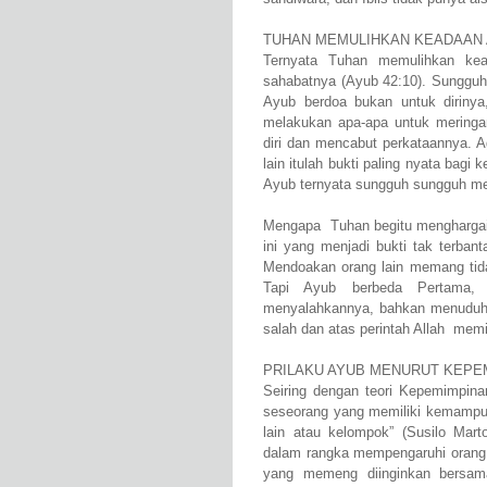
TUHAN MEMULIHKAN KEADAAN
Ternyata Tuhan memulihkan ke
sahabatnya (Ayub 42:10). Sungguh
Ayub berdoa bukan untuk dirinya,
melakukan apa-apa untuk meringan
diri dan mencabut perkataannya. 
lain itulah bukti paling nyata bagi 
Ayub ternyata sungguh sungguh me
Mengapa Tuhan begitu menghargai 
ini yang menjadi bukti tak terba
Mendoakan orang lain memang tida
Tapi Ayub berbeda Pertama,
menyalahkannya, bahkan menuduhn
salah dan atas perintah Allah mem
PRILAKU AYUB MENURUT KEPE
Seiring dengan teori Kepemimpinan
seseorang yang memiliki kemamp
lain atau kelompok” (Susilo Mart
dalam rangka mempengaruhi orang 
yang memeng diinginkan bersam