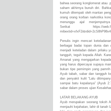
bahwa seorang konglomerat atau pe
saham akhirnya bunuh diri. Bahka
kumuh ditempati oleh mantan peng
orang orang korban narkotika kon
menunggu ajal menjemputny
Serikat https://web.facebook
mibextid=xfxF2i&rdid=2cS8hP98x
Penulis ingin mencari keteladan
berbagai badai topan dunia dan 
menjadi keteladan dalam prilaku ya
tangguh, teguh kepada Allah. Kare
Amanat yang mengajarkan kepada
yang harus dipercayai supaya ma
bukan tipe pemimpin yang pamrih 
Ayub tabah, sabar dan tangguh ket
dan penyakit kulit “Lalu ditimpa
sampai batu kepalanya” (Ayub 2:7
sabar dalam proses ujian Kesalehan
LATAR BELAKANG AYUB
Ayub merupakan seorang tokoh Alk
menjauhi kejahatan, lahir di tanah 