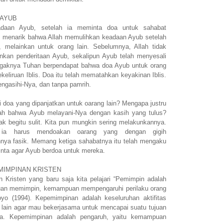
 AYUB
adaan Ayub, setelah ia meminta doa untuk sahabat
 menarik bahwa Allah memulihkan keadaan Ayub setelah
 melainkan untuk orang lain. Sebelumnya, Allah tidak
kan penderitaan Ayub, sekalipun Ayub telah menyesali
Agaknya Tuhan berpendapat bahwa doa Ayub untuk orang
kekeliruan Iblis. Doa itu telah mematahkan keyakinan Iblis.
ngasihi-Nya, dan tanpa pamrih.
doa yang dipanjatkan untuk oarang lain? Mengapa justru
ntah bahwa Ayub melayani-Nya dengan kasih yang tulus?
k begitu sulit. Kita pun mungkin sering melakunkannya.
 ia harus mendoakan oarang yang dengan gigih
ya fasik. Memang ketiga sahabatnya itu telah mengaku
inta agar Ayub berdoa untuk mereka.
MIMPINAN KRISTEN
 Kristen yang baru saja kita pelajari “Pemimpin adalah
uan memimpin, kemampuan mempengaruhi perilaku orang
oyo (1994). Kepemimpinan adalah keseluruhan aktifitas
lain agar mau bekerjasama untuk mencapai suatu tujuan
a. Kepemimpinan adalah pengaruh, yaitu kemampuan