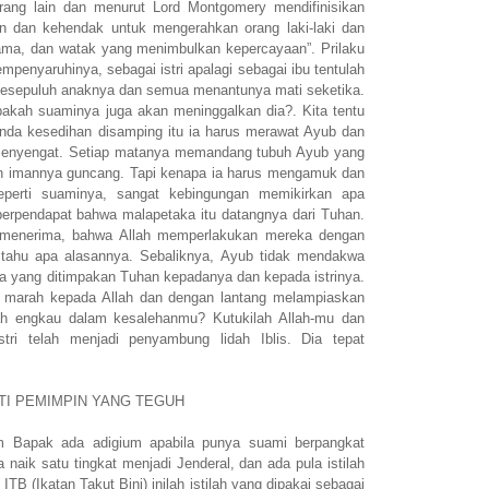
ang lain dan menurut Lord Montgomery mendifinisikan
 dan kehendak untuk mengerahkan orang laki-laki dan
ama, dan watak yang menimbulkan kepercayaan”. Prilaku
 mempenyaruhinya, sebagai istri apalagi sebagai ibu tentulah
 Kesepuluh anaknya dan semua menantunya mati seketika.
pakah suaminya juga akan meninggalkan dia?. Kita tentu
nda kesedihan disamping itu ia harus merawat Ayub dan
menyengat. Setiap matanya memandang tubuh Ayub yang
 dan imannya guncang. Tapi kenapa ia harus mengamuk dan
eperti suaminya, sangat kebingungan memikirkan apa
berpendapat bahwa malapetaka itu datangnya dari Tuhan.
u menerima, bahwa Allah memperlakukan mereka dengan
tahu apa alasannya. Sebaliknya, Ayub tidak mendakwa
a yang ditimpakan Tuhan kepadanya dan kepada istrinya.
n marah kepada Allah dan dengan lantang melampiaskan
ah engkau dalam kesalehanmu? Kutukilah Allah-mu dan
stri telah menjadi penyambung lidah Iblis. Dia tepat
TI PEMIMPIN YANG TEGUH
m Bapak ada adigium apabila punya suami berpangkat
 naik satu tingkat menjadi Jenderal, dan ada pula istilah
 ITB (Ikatan Takut Bini) inilah istilah yang dipakai sebagai