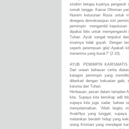
sindirin betapa kuatnya pengaruh
rumah tangga. Kaisar Ottoman yang
Hurrem keturunan Rusia untuk 
dinegera demokrasipun istri pemi
pemimpin mengambil keputusan dip
dipakai Iblis untuk mempengaruhi
Tuhan. Ayub sangat terpukul dan 
imannya tidak goyah. Dengan lan
seperti perempuan gila! Apakah ki
menerima yang buruk?” (2:10).
AYUB PEMIMPIN KARISMATIS
Dari uraian bahasan cerita dia
katagori pemimpin yang memilik
diberkati dengan kekuatan gaib, s
karunia dari Tuhan.
Himbauan, pesan dalam tampilan Ay
kita. Supaya kita bersikap adil b
supaya kita juga sadar, bahwa s
menyelamatkan. “Allah begitu m
AnakNya yang tunggal, supaya 
melainkan beroleh hidup yang keka
orang Kristiani yang mendapat ka