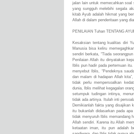
jalan lain untuk memecahkan soal s
yang sungguh melebihi segala ak
kitab Ayub adalah hikmat yang ber
Allah di dalam penderitaan yang di
PENILAIAN Tuhan TENTANG AYU
Kesaksian tentang kualitas diri Y
Manusia bisa keliru memegaghkan 
sendiri berkata, “Tiada seorangpun 
Penilaian Allah itu dinyatakan ke
Iblis pun hadir pada pertemuan itu.
menyebut Iblis, “Pendeknya saud
dan malam di hadapan Allah kita”,
tidak perlu mempersoalkan kedata
dunia, Iblis melihat kegagalan ora
setumpuk tudingan intinya, menur
tidak ada artinya. Itulah inti perso
Demikianlah fakta yang disajikan k
itu bukanlah didasarkan pada apa 
tidak menyuruh Iblis memandang h
Allah sendiri. Karena itu Allah m
ketaatan iman, itu pun adalah 
sandiwara, dan Iblis tidak punya a