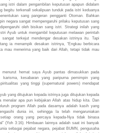
 sang istri dalam pengambilan keputusan apapun didalam
 begitu terkenall sekalipuan tunduk pada istri keduanya
menentukan sang pangeran pengganti Otoman. Bahkan
mpin negara sangat mempengaruhi prilaku keputusan sang
engaruhi oleh bisikan sang istri. Strategi inilah yang
 istri Ayub untuk mengambil keputusan melawan perintah
sangat terkejut mendengar desakan istrinya itu. Tapi
tang ia menampik desakan istrinya, “Engkau berbicara
ta mau menerima yang baik dari Allah, tetapi tidak mau
tas menurut hemat saya Ayub pantas dimasukkan pada
i karisma, kesabaran yang paripurna pemimpin yang
piritualitas yang tinggi (supernatural powers) mendapat
ub yang ditujukan kepada istrinya juga ditujukan kepada
ila menalar apa pun kebijakan Allah atas hidup kita. Dan
eluruh program Allah pada dasarnya adalah kasih yang
engasihi dunia ini, sehingga Ia telah mengaruniakan
setiap orang yang percaya kepada-Nya tidak binasa
l” (Yoh 3:16). Himbauan lainnya adalah saat ini banyak
runia sebagai pejabat negara, pejabat BUMN, pengusaha