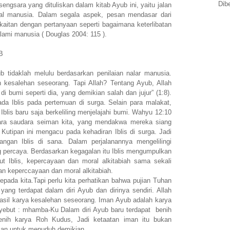
Dib
engsara yang dituliskan dalam kitab Ayub ini, yaitu jalan
al manusia. Dalam segala aspek, pesan mendasar dari
kaitan dengan pertanyaan seperti bagaimana keterlibatan
alami manusia ( Douglas 2004: 115 ).
B
ub tidaklah melulu berdasarkan penilaian nalar manusia.
kesalehan seseorang. Tapi Allah? Tentang Ayub, Allah
di bumi seperti dia, yang demikian salah dan jujur” (1:8).
pada Iblis pada pertemuan di surga. Selain para malakat,
 Iblis baru saja berkeliling menjelajahi bumi. Wahyu 12:10
ara saudara seiman kita, yang mendakwa mereka siang
 Kutipan ini mengacu pada kehadiran Iblis di surga. Jadi
ngan Iblis di sana. Dalam perjalanannya mengelilingi
ng percaya. Berdasarkan kegagalan itu Iblis mengumpulkan
ut Iblis, kepercayaan dan moral alkitabiah sama sekali
alan keperccayaan dan moral alkitabiah.
epada kita.Tapi perlu kita perhatikan bahwa pujian Tuhan
yang terdapat dalam diri Ayub dan dirinya sendiri. Allah
asil karya kesalehan seseorang. Iman Ayub adalah karya
enyebut : mhamba-Ku Dalam diri Ayub baru terdapat benih
benih karya Roh Kudus, Jadi ketaatan iman itu bukan
lsan untuk menuduh demikian.