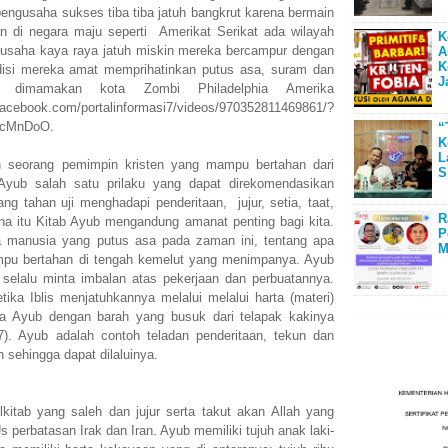
ngusaha sukses tiba tiba jatuh bangkrut karena bermain
n di negara maju seperti Amerikat Serikat ada wilayah
K
usaha kaya raya jatuh miskin mereka bercampur dengan
A
K
disi mereka amat memprihatinkan putus asa, suram dan
J
a dimamakan kota Zombi Philadelphia Amerika
.com/portalinformasi7/videos/970352811469861/?
4cMnDoO.
“
K
L
an seorang pemimpin kristen yang mampu bertahan dari
S
Ayub salah satu prilaku yang dapat direkomendasikan
ng tahan uji menghadapi penderitaan, jujur, setia, taat,
R
na itu Kitab Ayub mengandung amanat penting bagi kita.
P
 manusia yang putus asa pada zaman ini, tentang apa
M
mpu bertahan di tengah kemelut yang menimpanya. Ayub
selalu minta imbalan atas pekerjaan dan perbuatannya.
ika Iblis menjatuhkannya melalui melalui harta (materi)
nya Ayub dengan barah yang busuk dari telapak kakinya
). Ayub adalah contoh teladan penderitaan, tekun dan
 sehingga dapat dilaluinya.
itab yang saleh dan jujur serta takut akan Allah yang
Us perbatasan Irak dan Iran. Ayub memiliki tujuh anak laki-