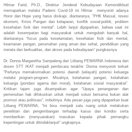
Hilmar Farid, Ph.D., Direktur Jenderal Kebudayaan Kemendikbud
memaparkan melalui Pademi Covid-19 ini Hilmar menyoroti adanya
Horor dan Hope yang harus disikapi, diantaranya; “PHK Massal, resesi
ekonomi, Krisis Pangan dan kelaparan, konflik sosial-politik, problem
kesehatan fisik dan mental”. Lebih lanjut dipaparkan, bahwa saat ini
adalah kesempatan bagi masyarakat untuk mengubah banyak hal,
diantaranya “focus pada keselamatan, kesehatan fisik dan mental,
keamanan pangan, perumahan yang aman dan sehat, pendidikan yang
merata dan berkualitas, dan akses pada kebudayaan” pungkasnya.
Dr. Donna Margaretha Sampaleng dari Litbang PEWARNA Indonesia dan
dosen STT IKAT menjadi pembicara terakhir. Donna menyoroti terkait
“Perlunya memaksimalkan potensi daerah (wilayah) potensi keluarga
melalui program-program. Misalnya, ketahanan pangan, ketahahan
keluarga (pondasi agama dan moral), ketahanan sosial masyarakat”.
Kritikan tajam juga disampaikan agar “Upaya penanganan dan
pemenuhan hak difokuskan untuk menjadi solusi bersama bukan alat
promosi atau politisasi”, imbuhnya. Ada pesan juga yang dipaparkan buat
Litbang PEWARNA, “Ini bisa menjadi satu ruang untuk melakukan
penelitian dan pengembangan terhadap kasus dan kondisi serta
memberikan (menyuarakan) masukan kepada pihak pemangku
kepentingan untuk ditindaklanjuti” ungkapnya.