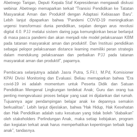
Abetnego Tarigan, Deputi Kepala Staf Kepresidenan mengawali diskusi
webinar. Abetnego memaparkan terkait “Transisi Pendidikan ke Tatatan
Masyarakat Aman dan Produktif dengan Adaptasi Kebiasaan Baru”.
Lebih lanjut dipaparkan bahwa “Pandemi COVID-19 meningkatkan
urgensi transformasi dunia pendidikan, sejalan dengan arus revolusi
digital 4.0. PJJ melalui sistem daring juga kemungkinkan besar berlanjut
di masa pasca pandemi dan akan menjadi role model pelaksanaan KBM
pada tatanan masyarakat aman dan produktif. Dan Institusi pendidikan
sebagai pelopor pelaksanaan distance learning memiliki peran strategis
dalam mendukung pelaksanaan dan perbaikan PJJ pada tatanan
masyarakat aman dan produktif”, paparnya.
Pembicara selanjutnya adalah Jasra Putra, S.Fil.I, M.Pd, Komisioner
KPAI Divisi Monitoring dan Evaluasi. Beliau memaparkan bahwa “Era
covid-19 ini adalah momentum untuk Peserta Didik dan Satuan
Pendidikan Mengenal Lingkungan terdekat Anak; Guru dan orang tua
penting mengevaluasi proses belajar yang saat ini dijalankan dari rumah.
Tujuannya agar pendampingan belajar anak ke depannya semakin
berkualitas”. Lebih lanjut dijeslakan, bahwa “Hak Hidup, Hak Kesehatan
dan Hak Pendidikan adalah satu kesatuan yang tidak boleh “diabaikan”
oleh stakeholders Perlindungan Anak, maka setiap kebijakan, program
dan kegiatan terkait anak harus memperhatikan kepentingan terbaik bagi
anak”, tandasnya.