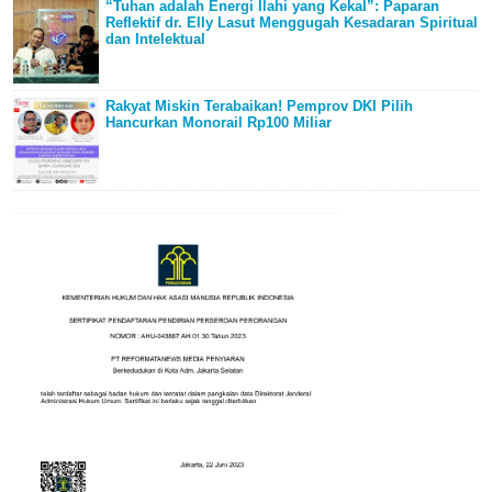
“Tuhan adalah Energi Ilahi yang Kekal”: Paparan
Reflektif dr. Elly Lasut Menggugah Kesadaran Spiritual
dan Intelektual
Rakyat Miskin Terabaikan! Pemprov DKI Pilih
Hancurkan Monorail Rp100 Miliar