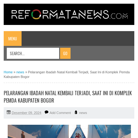
MENU
Home
»
news
»
Pelarangan Ibadah Natal Kembali Terjadi, Saat Ini di Komplek Pemda
Kabupaten Bogor
PELARANGAN IBADAH NATAL KEMBALI TERJADI, SAAT INI DI KOMPLEK
PEMDA KABUPATEN BOGOR
Desember 09, 2024
Add Comment
news