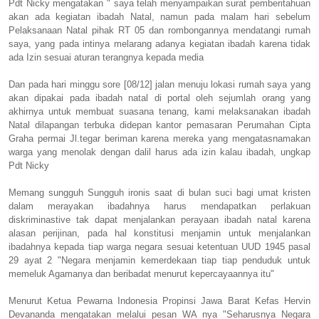
Pdt Nicky mengatakan " saya telah menyampaikan surat pemberitahuan
akan ada kegiatan ibadah Natal, namun pada malam hari sebelum
Pelaksanaan Natal pihak RT 05 dan rombongannya mendatangi rumah
saya, yang pada intinya melarang adanya kegiatan ibadah karena tidak
ada Izin sesuai aturan terangnya kepada media
Dan pada hari minggu sore [08/12] jalan menuju lokasi rumah saya yang
akan dipakai pada ibadah natal di portal oleh sejumlah orang yang
akhirnya untuk membuat suasana tenang, kami melaksanakan ibadah
Natal dilapangan terbuka didepan kantor pemasaran Perumahan Cipta
Graha permai Jl.tegar beriman karena mereka yang mengatasnamakan
warga yang menolak dengan dalil harus ada izin kalau ibadah, ungkap
Pdt Nicky
Memang sungguh Sungguh ironis saat di bulan suci bagi umat kristen
dalam merayakan ibadahnya harus mendapatkan perlakuan
diskriminastive tak dapat menjalankan perayaan ibadah natal karena
alasan perijinan, pada hal konstitusi menjamin untuk menjalankan
ibadahnya kepada tiap warga negara sesuai ketentuan UUD 1945 pasal
29 ayat 2 "Negara menjamin kemerdekaan tiap tiap penduduk untuk
memeluk Agamanya dan beribadat menurut kepercayaannya itu"
Menurut Ketua Pewarna Indonesia Propinsi Jawa Barat Kefas Hervin
Devananda mengatakan melalui pesan WA nya "Seharusnya Negara