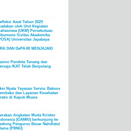
efleksi Awal Tahun 2025
iadakan oleh Unit Kegiatan
ahasiswa (UKM) Persekutuan
ikumene Sivitas Akademika
POSA) Universitas Jayabaya
RA DAN DePA-RI MENJAJAKI
asino Pendeta Tenang dan
ersaja IKAT Telah Berpulang
ksi Nyata Yayasan Servia: Baksos
embako dan Layanan Kesehatan
ratis di Kapuk Muara
erakan Angkatan Muda Kristen
ndonesia (GAMKI) berkunjung ke
edung Pengurus Besar Nahdlatul
lama (PBNU)