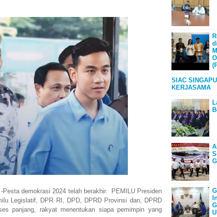
R
d
M
O
(
SIAC SINGAPU
KERJASAMA
L
B
A
S
G
G
sta demokrasi 2024 telah berakhir. PEMILU Presiden
I
ilu Legislatif, DPR RI, DPD, DPRD Provinsi dan, DPRD
G
oses panjang, rakyat menentukan siapa pemimpin yang
U