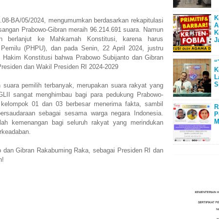
K
.08-BA/05/2024, mengumumkan berdasarkan rekapitulasi
A
sangan Prabowo-Gibran meraih 96.214.691 suara. Namun
K
sih berlanjut ke Mahkamah Konstitusi, karena harus
J
 Pemilu (PHPU), dan pada Senin, 22 April 2024, justru
s Hakim Konstitusi bahwa Prabowo Subijanto dan Gibran
“
esiden dan Wakil Presiden RI 2024-2029
K
L
S
n suara pemilih terbanyak, merupakan suara rakyat yang
PGLII sangat menghimbau bagi para pedukung Prabowo-
 kelompok 01 dan 03 berbesar menerima fakta, sambil
R
persaudaraan sebagai sesama warga negara Indonesia.
P
M
ah kemenangan bagi seluruh rakyat yang merindukan
rkeadaban.
 dan Gibran Rakabuming Raka, sebagai Presiden RI dan
h!