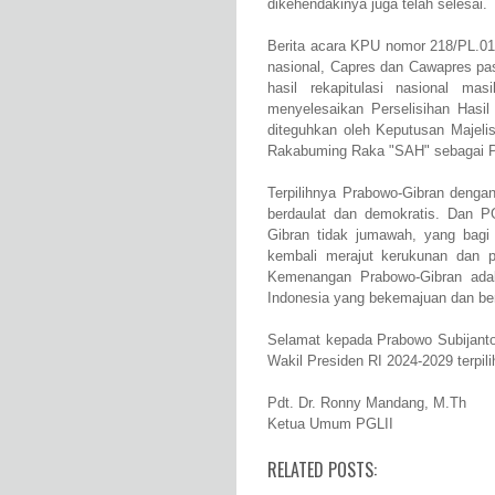
dikehendakinya juga telah selesai.
Berita acara KPU nomor 218/PL.01
nasional, Capres dan Cawapres pa
hasil rekapitulasi nasional ma
menyelesaikan Perselisihan Hasil
diteguhkan oleh Keputusan Majeli
Rakabuming Raka "SAH" sebagai Pr
Terpilihnya Prabowo-Gibran denga
berdaulat dan demokratis. Dan 
Gibran tidak jumawah, yang bagi
kembali merajut kerukunan dan 
Kemenangan Prabowo-Gibran adal
Indonesia yang bekemajuan dan be
Selamat kepada Prabowo Subijanto
Wakil Presiden RI 2024-2029 terpili
Pdt. Dr. Ronny Mandang, M.Th
Ketua Umum PGLII
RELATED POSTS: