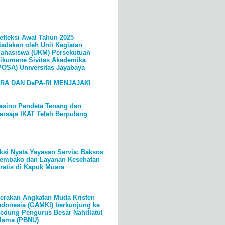
efleksi Awal Tahun 2025
iadakan oleh Unit Kegiatan
ahasiswa (UKM) Persekutuan
ikumene Sivitas Akademika
POSA) Universitas Jayabaya
RA DAN DePA-RI MENJAJAKI
asino Pendeta Tenang dan
ersaja IKAT Telah Berpulang
ksi Nyata Yayasan Servia: Baksos
embako dan Layanan Kesehatan
ratis di Kapuk Muara
erakan Angkatan Muda Kristen
ndonesia (GAMKI) berkunjung ke
edung Pengurus Besar Nahdlatul
lama (PBNU)