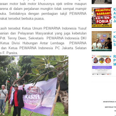
araan motor baik motor khususnya ojek online maupun
arena di dalam perjalanan mungkin tidak sempat mampir
K
A
buka. Setidaknya dengan pembagian takjil PEWARNA
K
rakat tersebut berbuka puasa.
J
 kasih tersebut Ketua Umum PEWARNA Indonesia Yusuf
“
hanian dan Pelayanan Masyarakat yang juga kebetulan
K
an Pdt. Tenny Deen, Sekretaris PEWARNA Indonesia DKI
L
n, Ketua Divisi Hubungan Antar Lembaga PEWARNA
S
o dan Ketua PEWARNA Indonesia PC Jakarta Selatan
o F. Pareira.
R
P
M