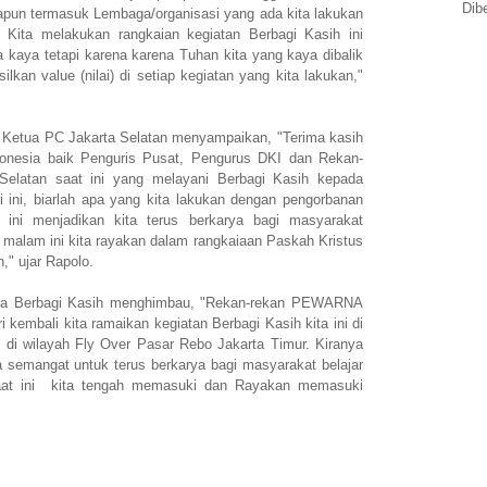
Dib
pun termasuk Lembaga/organisasi yang ada kita lakukan
 Kita melakukan rangkaian kegiatan Berbagi Kasih ini
aya tetapi karena karena Tuhan kita yang kaya dibalik
lkan value (nilai) di setiap kegiatan yang kita lakukan,"
u Ketua PC Jakarta Selatan menyampaikan, "Terima kasih
esia baik Penguris Pusat, Pengurus DKI dan Rekan-
Selatan saat ini yang melayani Berbagi Kasih kepada
i ini, biarlah apa yang kita lakukan dengan pengorbanan
 ini menjadikan kita terus berkarya bagi masyarakat
 malam ini kita rayakan dalam rangkaiaan Paskah Kristus
," ujar Rapolo.
tia Berbagi Kasih menghimbau, "Rekan-rekan PEWARNA
 kembali kita ramaikan kegiatan Berbagi Kasih kita ini di
) di wilayah Fly Over Pasar Rebo Jakarta Timur. Kiranya
 semangat untuk terus berkarya bagi masyarakat belajar
 saat ini kita tengah memasuki dan Rayakan memasuki