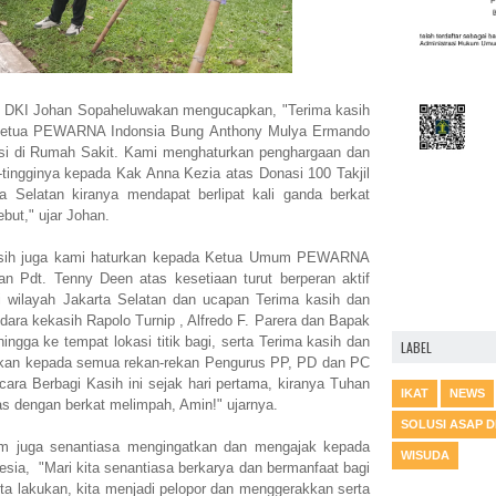
 DKI Johan Sopaheluwakan mengucapkan, "Terima kasih
 Ketua PEWARNA Indonsia Bung Anthony Mulya Ermando
asi di Rumah Sakit. Kami menghaturkan penghargaan dan
-tingginya kepada Kak Anna Kezia atas Donasi 100 Takjil
ta Selatan kiranya mendapat berlipat kali ganda berkat
ebut," ujar Johan.
kasih juga kami haturkan kepada Ketua Umum PEWARNA
n Pdt. Tenny Deen atas kesetiaan turut berperan aktif
i wilayah Jakarta Selatan dan ucapan Terima kasih dan
dara kekasih Rapolo Turnip , Alfredo F. Parera dan Bapak
ngga ke tempat lokasi titik bagi, serta Terima kasih dan
LABEL
rkan kepada semua rekan-rekan Pengurus PP, PD dan PC
ara Berbagi Kasih ini sejak hari pertama, kiranya Tuhan
IKAT
NEWS
 dengan berkat melimpah, Amin!" ujarnya.
SOLUSI ASAP 
m juga senantiasa mengingatkan dan mengajak kepada
WISUDA
a, "Mari kita senantiasa berkarya dan bermanfaat bagi
ta lakukan, kita menjadi pelopor dan menggerakkan serta