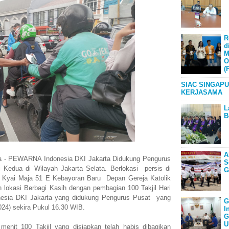
R
d
M
O
(
SIAC SINGAPU
KERJASAMA
L
B
A
 PEWARNA Indonesia DKI Jakarta Didukung Pengurus
S
 Kedua di Wilayah Jakarta Selata. Berlokasi persis di
G
 Kyai Maja 51 E Kebayoran Baru Depan Gereja Katolik
 lokasi Berbagi Kasih dengan pembagian 100 Takjil Hari
sia DKI Jakarta yang didukung Pengurus Pusat yang
G
2024) sekira Pukul 16.30 WIB.
I
G
U
enit 100 Takjil yang disiapkan telah habis dibagikan