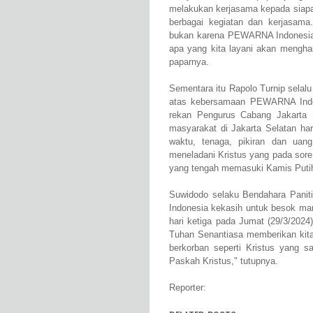
melakukan kerjasama kepada siapa
berbagai kegiatan dan kerjasama.
bukan karena PEWARNA Indonesia k
apa yang kita layani akan menghasi
paparnya.
Sementara itu Rapolo Turnip selal
atas kebersamaan PEWARNA Indon
rekan Pengurus Cabang Jakarta 
masyarakat di Jakarta Selatan har
waktu, tenaga, pikiran dan uang
meneladani Kristus yang pada sore
yang tengah memasuki Kamis Putih
Suwidodo selaku Bendahara Pani
Indonesia kekasih untuk besok mari
hari ketiga pada Jumat (29/3/2024
Tuhan Senantiasa memberikan kita
berkorban seperti Kristus yang
Paskah Kristus," tutupnya.
Reporter: