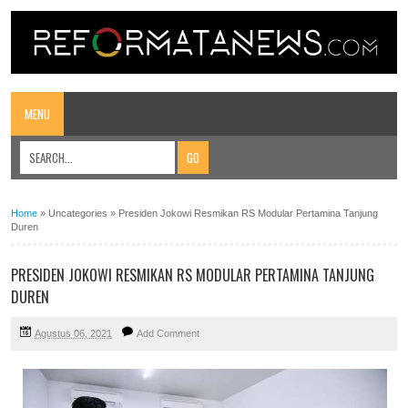
MENU
Home
»
Uncategories
»
Presiden Jokowi Resmikan RS Modular Pertamina Tanjung
Duren
PRESIDEN JOKOWI RESMIKAN RS MODULAR PERTAMINA TANJUNG
DUREN
Agustus 06, 2021
Add Comment