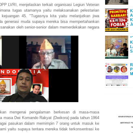
P LVRI, menjelaskan terkait organisasi Legiun Veteran
dimana tugas utamanya yaitu melaksanakan pelestarian
K
A
 kejuangan 45. "Tugasnya kita yaitu melanjutkan jiwa
K
ada generasi muda supaya mereka bisa mempertahankan
J
aksanakan oleh senior-senior dalam memerdekakan negara
“
K
L
S
R
P
M
itakan mengenai pengalaman berkesan di masa-masa
ada masa Dwi Komando Rakyat (Dwikora) pada tahun 1964
bagai pasukan dalam memimpin 7 orang untuk masuk ke
kami yaitu supaya tentara mereka tidak terkonsentrasi ke