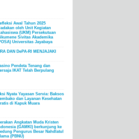
efleksi Awal Tahun 2025
iadakan oleh Unit Kegiatan
ahasiswa (UKM) Persekutuan
ikumene Sivitas Akademika
POSA) Universitas Jayabaya
RA DAN DePA-RI MENJAJAKI
asino Pendeta Tenang dan
ersaja IKAT Telah Berpulang
ksi Nyata Yayasan Servia: Baksos
embako dan Layanan Kesehatan
ratis di Kapuk Muara
erakan Angkatan Muda Kristen
ndonesia (GAMKI) berkunjung ke
edung Pengurus Besar Nahdlatul
lama (PBNU)