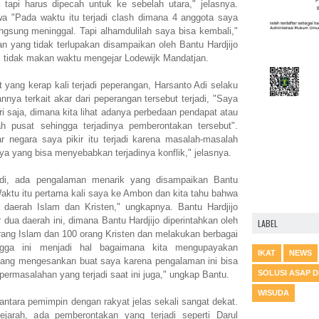
 tapi harus dipecah untuk ke sebelah utara," jelasnya.
 "Pada waktu itu terjadi clash dimana 4 anggota saya
angsung meninggal. Tapi alhamdulilah saya bisa kembali,"
 yang tidak terlupakan disampaikan oleh Bantu Hardjijo
ari tidak makan waktu mengejar Lodewijk Mandatjan.
 yang kerap kali terjadi peperangan, Harsanto Adi selaku
a terkait akar dari peperangan tersebut terjadi, "Saya
ri saja, dimana kita lihat adanya perbedaan pendapat atau
h pusat sehingga terjadinya pemberontakan tersebut".
r negara saya pikir itu terjadi karena masalah-masalah
a yang bisa menyebabkan terjadinya konflik," jelasnya.
jadi, ada pengalaman menarik yang disampaikan Bantu
Waktu itu pertama kali saya ke Ambon dan kita tahu bahwa
daerah Islam dan Kristen," ungkapnya. Bantu Hardjijo
dua daerah ini, dimana Bantu Hardjijo diperintahkan oleh
LABEL
ng Islam dan 100 orang Kristen dan melakukan berbagai
ngga ini menjadi hal bagaimana kita mengupayakan
IKAT
NEWS
 yang mengesankan buat saya karena pengalaman ini bisa
SOLUSI ASAP 
ermasalahan yang terjadi saat ini juga," ungkap Bantu.
WISUDA
ntara pemimpin dengan rakyat jelas sekali sangat dekat.
ejarah, ada pemberontakan yang terjadi seperti Darul