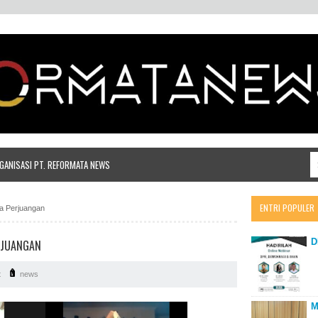
ANISASI PT. REFORMATA NEWS
ENTRI POPULER
a Perjuangan
D
RJUANGAN
t
news
M