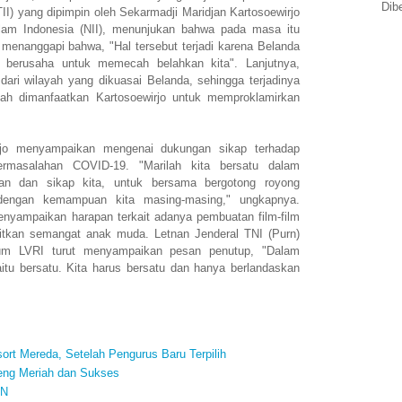
Dib
TII) yang dipimpin oleh Sekarmadji Maridjan Kartosoewirjo
lam Indonesia (NII), menunjukan bahwa pada masa itu
jo menanggapi bahwa, "Hal tersebut terjadi karena Belanda
n berusaha untuk memecah belahkan kita". Lanjutnya,
 dari wilayah yang dikuasai Belanda, sehingga terjadinya
lah dimanfaatkan Kartosoewirjo untuk memproklamirkan
jijo menyampaikan mengenai dukungan sikap terhadap
rmasalahan COVID-19. "Marilah kita bersatu dalam
uan dan sikap kita, untuk bersama bergotong royong
dengan kemampuan kita masing-masing," ungkapnya.
nyampaikan harapan terkait adanya pembuatan film-film
tkan semangat anak muda. Letnan Jenderal TNI (Purn)
um LVRI turut menyampaikan pesan penutup, "Dalam
itu bersatu. Kita harus bersatu dan hanya berlandaskan
rt Mereda, Setelah Pengurus Baru Terpilih
teng Meriah dan Sukses
AN