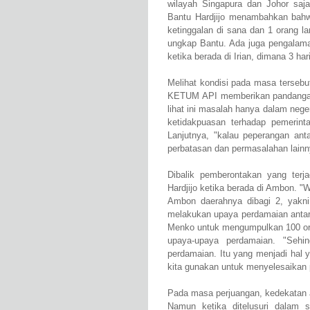
wilayah Singapura dan Johor saja
Bantu Hardjijo menambahkan bahwa
ketinggalan di sana dan 1 orang l
ungkap Bantu. Ada juga pengalaman
ketika berada di Irian, dimana 3 h
Melihat kondisi pada masa tersebut
KETUM API memberikan pandanganny
lihat ini masalah hanya dalam nege
ketidakpuasan terhadap pemerinta
Lanjutnya, "kalau peperangan anta
perbatasan dan permasalahan lainny
Dibalik pemberontakan yang ter
Hardjijo ketika berada di Ambon. "
Ambon daerahnya dibagi 2, yakni 
melakukan upaya perdamaian antar 
Menko untuk mengumpulkan 100 ora
upaya-upaya perdamaian. "Sehi
perdamaian. Itu yang menjadi hal
kita gunakan untuk menyelesaikan p
Pada masa perjuangan, kedekatan a
Namun ketika ditelusuri dalam s