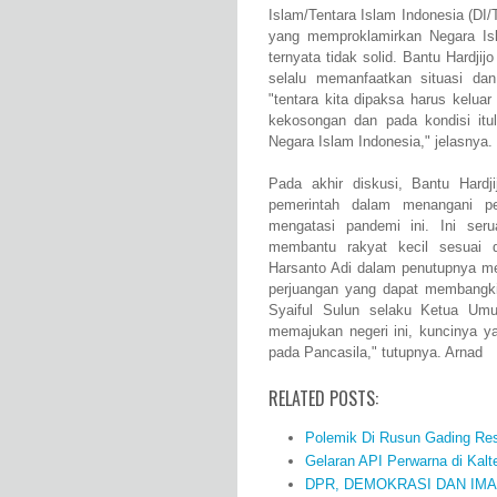
Islam/Tentara Islam Indonesia (DI/
yang memproklamirkan Negara Is
ternyata tidak solid. Bantu Hardji
selalu memanfaatkan situasi da
"tentara kita dipaksa harus keluar
kekosongan dan pada kondisi itu
Negara Islam Indonesia," jelasnya.
Pada akhir diskusi, Bantu Hard
pemerintah dalam menangani pe
mengatasi pandemi ini. Ini ser
membantu rakyat kecil sesuai 
Harsanto Adi dalam penutupnya me
perjuangan yang dapat membangki
Syaiful Sulun selaku Ketua Um
memajukan negeri ini, kuncinya ya
pada Pancasila," tutupnya. Arnad
RELATED POSTS:
Polemik Di Rusun Gading Reso
Gelaran API Perwarna di Kal
DPR, DEMOKRASI DAN IM