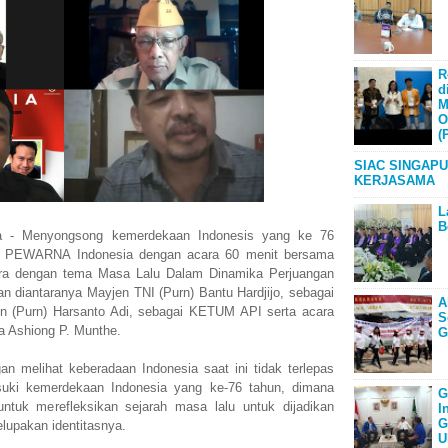
R
d
M
O
(
SIAC SINGAPU
KERJASAMA
L
B
- Menyongsong kemerdekaan Indonesis yang ke 76
ng PEWARNA Indonesia dengan acara 60 menit bersama
 dengan tema Masa Lalu Dalam Dinamika Perjuangan
n diantaranya Mayjen TNI (Purn) Bantu Hardjijo, sebagai
A
 (Purn) Harsanto Adi, sebagai KETUM API serta acara
S
na Ashiong P. Munthe.
G
n melihat keberadaan Indonesia saat ini tidak terlepas
suki kemerdekaan Indonesia yang ke-76 tahun, dimana
G
ntuk merefleksikan sejarah masa lalu untuk dijadikan
I
G
lupakan identitasnya.
U