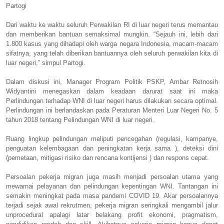
Partogi
Dari waktu ke waktu seluruh Perwakilan RI di luar negeri terus memantau
dan memberikan bantuan semaksimal mungkin. “Sejauh ini, lebih dari
1.800 kasus yang dihadapi oleh warga negara Indonesia, macam-macam
sifatnya, yang telah diberikan bantuannya oleh seluruh perwakilan kita di
luar negeri,” simpul Partogi.
Dalam diskusi ini, Manager Program Politik PSKP, Ambar Retnosih
Widyantini menegaskan dalam keadaan darurat saat ini maka
Perlindungan terhadap WNI di luar negeri harus dilakukan secara optimal.
Perlindungan ini berlandaskan pada Peraturan Menteri Luar Negeri No. 5
tahun 2018 tentang Pelindungan WNI di luar negeri.
Ruang lingkup pelindungan meliputi pencegahan (regulasi, kampanye,
penguatan kelembagaan dan peningkatan kerja sama ), deteksi dini
(pemetaan, mitigasi risiko dan rencana kontijensi ) dan respons cepat.
Persoalan pekerja migran juga masih menjadi persoalan utama yang
mewarnai pelayanan dan pelindungan kepentingan WNI. Tantangan ini
semakin meningkat pada masa pandemi COVID 19. Akar persoalannya
terjadi sejak awal rekrutmen, pekerja migran seringkali mengambil jalur
unprocedural apalagi latar belakang profit ekonomi, pragmatism,