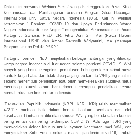
Diskusi ini mewarnai Webinar Seri 2 yang diselenggarakan Pusat Studi
Kemanusiaan dan Pembangunan bersama Program Studi Hubungan
Internasional Univ Satya Negara Indonesia (10/6). Kali ini Webinar
bertemakan “ Pandemi COVID 19 dan Upaya Perlindungan Warga
Negara Indonesia di Luar Negeri “ menghadirkan Ambassador for Peace
Partogi J. Samosir, Ph.D, DR. Fitra Deni SH, MSi (Pakar Hukum
Internasional USNI) dan Ambar Retnosih Widyantini, MA (Manager
Program Urusan Politik PSKP ).
Partogi J. Samosir Ph.D menjelaskan berbagai tantangan yang dihadapi
warga negara Indonesia di luar negeri selama pandemi COVID 19. WNI
banyak yang harus mengalami pemutusan hubungan kerja akibat masa
kontrak kerja habis dan tidak diperpanjang. Selain itu WNI yang saat ini
sedang menempuh pendidikan atau telah menyelesaikan studinya harus
menunggu situasi aman baru dapat menempuh pendidikan secara
normal, atau pun kembali ke Indonesia.
“Perwakilan Republik Indonesia (KBRI, KJRI, KRI) telah memberikan
472.117 bantuan baik dalam bentuk bantuan sembako dan alat
kesehatan. Bantuan ini diberikan khusus WNI yang berada dalam kondisi
paling rentan dan paling terdampak COVID 19. Ada juga KBRI yang
menyediakan dokter khusus untuk layanan kesehatan bagi WNI, dan
menyediakan Safe House selama masa pandemic covid-19,” imbuh