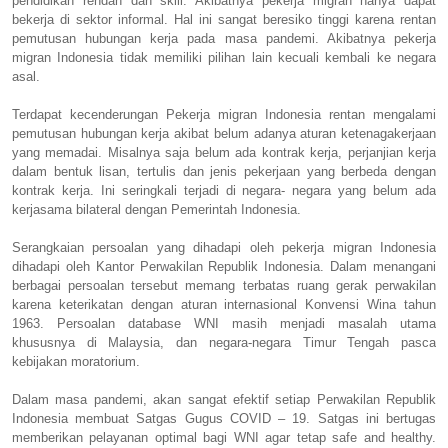
pendidikan rendah dan skill. Akibatnya pekerja migran hanya dapat
bekerja di sektor informal. Hal ini sangat beresiko tinggi karena rentan
pemutusan hubungan kerja pada masa pandemi. Akibatnya pekerja
migran Indonesia tidak memiliki pilihan lain kecuali kembali ke negara
asal.
Terdapat kecenderungan Pekerja migran Indonesia rentan mengalami
pemutusan hubungan kerja akibat belum adanya aturan ketenagakerjaan
yang memadai. Misalnya saja belum ada kontrak kerja, perjanjian kerja
dalam bentuk lisan, tertulis dan jenis pekerjaan yang berbeda dengan
kontrak kerja. Ini seringkali terjadi di negara- negara yang belum ada
kerjasama bilateral dengan Pemerintah Indonesia.
Serangkaian persoalan yang dihadapi oleh pekerja migran Indonesia
dihadapi oleh Kantor Perwakilan Republik Indonesia. Dalam menangani
berbagai persoalan tersebut memang terbatas ruang gerak perwakilan
karena keterikatan dengan aturan internasional Konvensi Wina tahun
1963. Persoalan database WNI masih menjadi masalah utama
khususnya di Malaysia, dan negara-negara Timur Tengah pasca
kebijakan moratorium.
Dalam masa pandemi, akan sangat efektif setiap Perwakilan Republik
Indonesia membuat Satgas Gugus COVID – 19. Satgas ini bertugas
memberikan pelayanan optimal bagi WNI agar tetap safe and healthy.