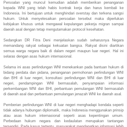
Persoalan yang muncul kemudian adalah memberikan penanganan
kepada WNI yang telah habis kontrak kerja dan harus kembali ke
Indonesia. Ini bertujuan untuk menghindari overstay dan terkena sangsi
hukum. Untuk menyelesaikan persoalan tersebut maka diperlukan
kebijakan khusus untuk mengawal kepulangan pekerja migran sampai
daerah asal dengan tetap mengutamakan protocol kesehatan.
Sedangkan DR Fitra Deni menjelaskan sudah seharusnya Negara
memandang rakyat sebagai kekuatan bangsa. Rakyat disini diartikan
semua warga negara baik di dalam negeri maupun luar negeri. Hal ini
selaras dengan asas hukum internasional.
Selama ini asas perlindungan WNI menekankan pada bantuan hukum di
bidang perdata dan pidana, penanganan permohonan perlindungan WNI
dan BHI di luar negeri, konsultasi perlindungan WNI dan BHI di luar
negeri, pendampingan WNI bermasalah, penyampaian informasi
perkembangan WNI dan BHI, perbantuan pemulangan WNI bermasalah
di daerah asal dan perbantuan pemulangan jenazah WNI ke daerah asal.
Pemberian perlindungan WNI di luar negeri menghadapi kendala seperti
tidak adanya hubungan diplomatik, maka Indonesia menggunakan prinsip
atau asas hukum internasional seperti asas kepentingan umum.
Perbedaan hukum negara dan kedaulatan merupakan tantangan
tersendiri. Pada kasus tertentu, masyarakat mendapatkan informasi lebih