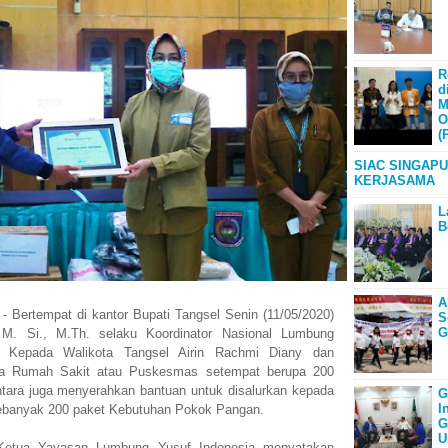
R
d
M
O
(
SIAC SINGAPU
KERJASAMA
L
B
A
 - Bertempat di kantor Bupati Tangsel Senin (11/05/2020)
S
G
 M. Si., M.Th. selaku Koordinator Nasional Lumbung
n Kepada Walikota Tangsel Airin Rachmi Diany
dan
ada Rumah Sakit atau Puskesmas setempat berupa 200
ara juga menyerahkan bantuan untuk disalurkan kepada
G
I
banyak 200 paket Kebutuhan Pokok Pangan.
G
U
Ketua Yayasan Lumbung Yusuf Indonesia menyatakan