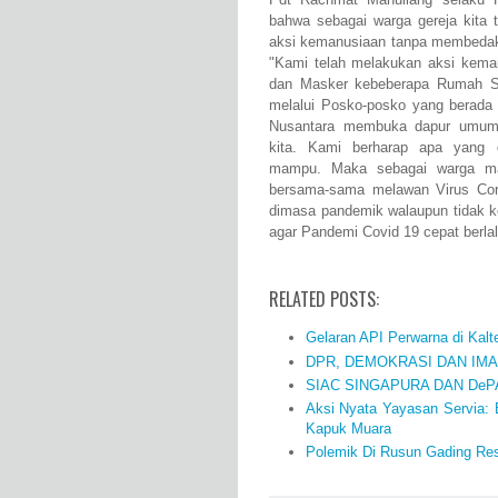
bahwa sebagai warga gereja kita 
aksi kemanusiaan tanpa membeda
"
Kami telah melakukan aksi kema
dan Masker kebeberapa Rumah S
melalui Posko-posko yang berada 
Nusantara membuka dapur umum 
kita.
Kami berharap apa yang d
mampu.
Maka sebagai warga mas
bersama-sama melawan Virus Coro
dimasa pandemik walaupun tidak ke
agar Pandemi Covid 19 cepat berla
RELATED POSTS:
Gelaran API Perwarna di Kal
DPR, DEMOKRASI DAN IM
SIAC SINGAPURA DAN DeP
Aksi Nyata Yayasan Servia:
Kapuk Muara
Polemik Di Rusun Gading Reso