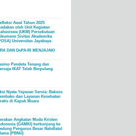
efleksi Awal Tahun 2025
iadakan oleh Unit Kegiatan
ahasiswa (UKM) Persekutuan
ikumene Sivitas Akademika
POSA) Universitas Jayabaya
RA DAN DePA-RI MENJAJAKI
asino Pendeta Tenang dan
ersaja IKAT Telah Berpulang
ksi Nyata Yayasan Servia: Baksos
embako dan Layanan Kesehatan
ratis di Kapuk Muara
erakan Angkatan Muda Kristen
ndonesia (GAMKI) berkunjung ke
edung Pengurus Besar Nahdlatul
lama (PBNU)