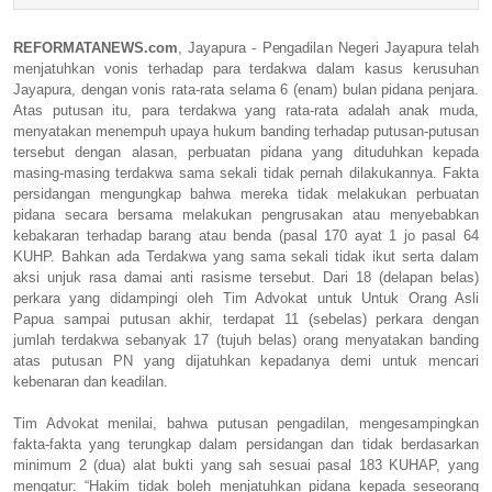
REFORMATANEWS.com
, Jayapura - Pengadilan Negeri Jayapura telah
menjatuhkan vonis terhadap para terdakwa dalam kasus kerusuhan
Jayapura, dengan vonis rata-rata selama 6 (enam) bulan pidana penjara.
Atas putusan itu, para terdakwa yang rata-rata adalah anak muda,
menyatakan menempuh upaya hukum banding terhadap putusan-putusan
tersebut dengan alasan, perbuatan pidana yang dituduhkan kepada
masing-masing terdakwa sama sekali tidak pernah dilakukannya. Fakta
persidangan mengungkap bahwa mereka tidak melakukan perbuatan
pidana secara bersama melakukan pengrusakan atau menyebabkan
kebakaran terhadap barang atau benda (pasal 170 ayat 1 jo pasal 64
KUHP. Bahkan ada Terdakwa yang sama sekali tidak ikut serta dalam
aksi unjuk rasa damai anti rasisme tersebut. Dari 18 (delapan belas)
perkara yang didampingi oleh Tim Advokat untuk Untuk Orang Asli
Papua sampai putusan akhir, terdapat 11 (sebelas) perkara dengan
jumlah terdakwa sebanyak 17 (tujuh belas) orang menyatakan banding
atas putusan PN yang dijatuhkan kepadanya demi untuk mencari
kebenaran dan keadilan.
Tim Advokat menilai, bahwa putusan pengadilan, mengesampingkan
fakta-fakta yang terungkap dalam persidangan dan tidak berdasarkan
minimum 2 (dua) alat bukti yang sah sesuai pasal 183 KUHAP, yang
mengatur: “Hakim tidak boleh menjatuhkan pidana kepada seseorang