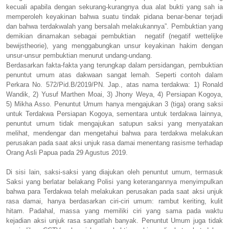
kecuali apabila dengan sekurang-kurangnya dua alat bukti yang sah ia
memperoleh keyakinan bahwa suatu tindak pidana benar-benar terjadi
dan bahwa terdakwalah yang bersalah melakukannya”. Pembuktian yang
demikian dinamakan sebagai pembuktian negatif (negatif wettelijke
bewijstheorie), yang menggabungkan unsur keyakinan hakim dengan
unsur-unsur pembuktian menurut undang-undang.
Berdasarkan fakta-fakta yang terungkap dalam persidangan, pembuktian
penuntut umum atas dakwaan sangat lemah. Seperti contoh dalam
Perkara No. 572/Pid.B/2019/PN. Jap., atas nama terdakwa: 1) Ronald
Wandik, 2) Yusuf Marthen Moai, 3) Jhony Weya, 4) Persiapan Kogoya,
5) Mikha Asso. Penuntut Umum hanya mengajukan 3 (tiga) orang saksi
untuk Terdakwa Persiapan Kogoya, sementara untuk terdakwa lainnya,
penuntut umum tidak mengajukan satupun saksi yang menyatakan
melihat, mendengar dan mengetahui bahwa para terdakwa melakukan
perusakan pada saat aksi unjuk rasa damai menentang rasisme terhadap
Orang Asli Papua pada 29 Agustus 2019.
Di sisi lain, saksi-saksi yang diajukan oleh penuntut umum, termasuk
Saksi yang berlatar belakang Polisi yang keterangannya menyimpulkan
bahwa para Terdakwa telah melakukan perusakan pada saat aksi unjuk
rasa damai, hanya berdasarkan ciri-ciri umum: rambut keriting, kulit
hitam. Padahal, massa yang memiliki ciri yang sama pada waktu
kejadian aksi unjuk rasa sangatlah banyak. Penuntut Umum juga tidak