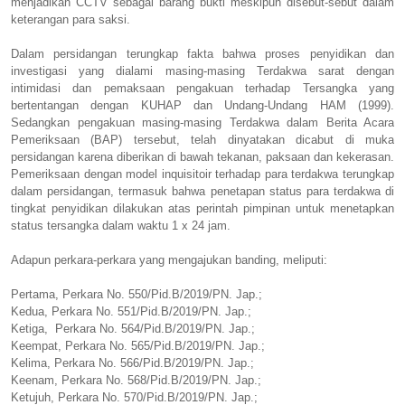
menjadikan CCTV sebagai barang bukti meskipun disebut-sebut dalam
keterangan para saksi.
Dalam persidangan terungkap fakta bahwa proses penyidikan dan
investigasi yang dialami masing-masing Terdakwa sarat dengan
intimidasi dan pemaksaan pengakuan terhadap Tersangka yang
bertentangan dengan KUHAP dan Undang-Undang HAM (1999).
Sedangkan pengakuan masing-masing Terdakwa dalam Berita Acara
Pemeriksaan (BAP) tersebut, telah dinyatakan dicabut di muka
persidangan karena diberikan di bawah tekanan, paksaan dan kekerasan.
Pemeriksaan dengan model inquisitoir terhadap para terdakwa terungkap
dalam persidangan, termasuk bahwa penetapan status para terdakwa di
tingkat penyidikan dilakukan atas perintah pimpinan untuk menetapkan
status tersangka dalam waktu 1 x 24 jam.
Adapun perkara-perkara yang mengajukan banding, meliputi:
Pertama, Perkara No. 550/Pid.B/2019/PN. Jap.;
Kedua, Perkara No. 551/Pid.B/2019/PN. Jap.;
Ketiga, Perkara No. 564/Pid.B/2019/PN. Jap.;
Keempat, Perkara No. 565/Pid.B/2019/PN. Jap.;
Kelima, Perkara No. 566/Pid.B/2019/PN. Jap.;
Keenam, Perkara No. 568/Pid.B/2019/PN. Jap.;
Ketujuh, Perkara No. 570/Pid.B/2019/PN. Jap.;