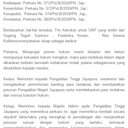
Kedelapan, Perkara No. 571/Pid.B/2019/PN. Jap.;
Kesembilan, Perkara No. 572/Pid.B/2019/PN. Jap.;
Kesepuluh, Perkara No. 574/Pid.B/2019/PN. Jap.;
Kesebelas, Perkara No. 583/Pid.B/2019/PN. Jap.;
Berdasarkan hal-hal tersebut, Tim Advokat untuk OAP yang terdiri dari
Sugeng Teguh Santoso , Frederika Korain, Rita Serena
Kolibonsomenyatakan sikap sebagai berikut:
Pertama, Mengingat proses hukum masih berjalan dan belum
mempunyai kekuatan hukum mengikat, maka para terdakwa belum dapat
dikatakan terbukti bersalah melakukan tindak pidana sebagaimana yang
dituduhkan kepada mereka;
Kedua, Memohon kepada Pengadilan Tinggi Jayapura, menerima dan
mengabulkan permohonan banding para terdakwa dan membatalkan
putusan Pengadilan Negeri Jayapura serta membebaskan para terdakwa
dari semua tuntutan hukum;
Ketiga, Memohon kepada Majelis Hakim pada Pengadilan Tinggi
Jayapura yang memeriksa perkara ini, agar memeriksa kembali secara
obyektif fakta-fakta yang terungkap di persidangan dan menjatuhkan
putusan sesuai dengan hukum yang berlaku, termasuk
mempertimbangkan dan mengoreksi kejanggalan-kejanggalan dalam