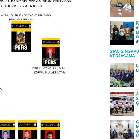
R
d
M
O
(
SIAC SINGAPU
KERJASAMA
L
B
A
S
G
G
I
G
U