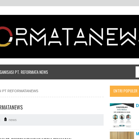
ANISASI PT. REFORMATA NEWS
ENTRI POPULER
I PT REFORMATANEWS
D
ORMATANEWS
t
news
M