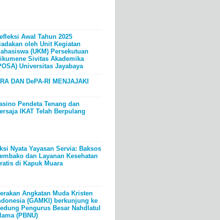
efleksi Awal Tahun 2025
iadakan oleh Unit Kegiatan
ahasiswa (UKM) Persekutuan
ikumene Sivitas Akademika
POSA) Universitas Jayabaya
RA DAN DePA-RI MENJAJAKI
asino Pendeta Tenang dan
ersaja IKAT Telah Berpulang
ksi Nyata Yayasan Servia: Baksos
embako dan Layanan Kesehatan
ratis di Kapuk Muara
erakan Angkatan Muda Kristen
ndonesia (GAMKI) berkunjung ke
edung Pengurus Besar Nahdlatul
lama (PBNU)