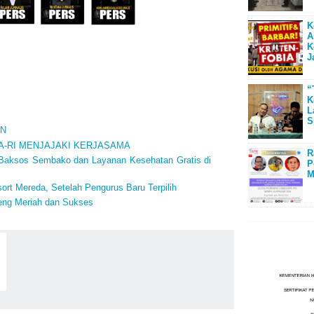
K
A
K
J
“
K
L
S
AN
A-RI MENJAJAKI KERJASAMA
R
 Baksos Sembako dan Layanan Kesehatan Gratis di
P
M
rt Mereda, Setelah Pengurus Baru Terpilih
teng Meriah dan Sukses