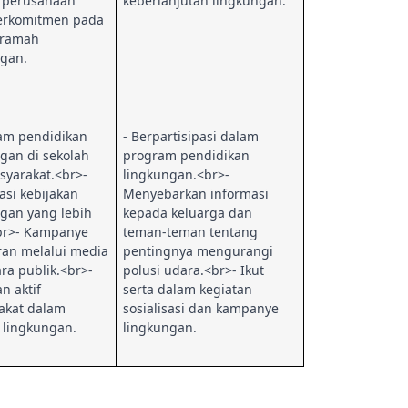
 perusahaan
keberlanjutan lingkungan.
erkomitmen pada
 ramah
ngan.
ram pendidikan
- Berpartisipasi dalam
gan di sekolah
program pendidikan
syarakat.<br>-
lingkungan.<br>-
sasi kebijakan
Menyebarkan informasi
gan yang lebih
kepada keluarga dan
<br>- Kampanye
teman-teman tentang
ran melalui media
pentingnya mengurangi
ra publik.<br>-
polusi udara.<br>- Ikut
an aktif
serta dalam kegiatan
akat dalam
sosialisasi dan kampanye
if lingkungan.
lingkungan.