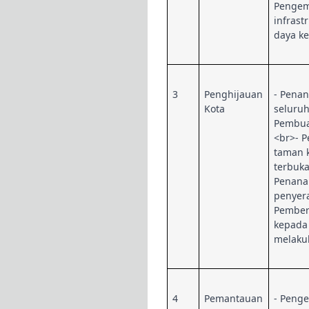
Penge
infrast
daya ke
3
Penghijauan
- Pena
Kota
seluruh
Pembua
<br>- 
taman 
terbuka
Penan
penyera
Pemberi
kepada
melaku
4
Pemantauan
- Peng