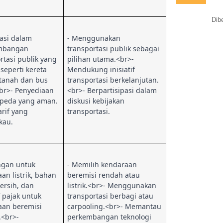
Dib
tasi dalam
- Menggunakan
mbangan
transportasi publik sebagai
rtasi publik yang
pilihan utama.<br>-
 seperti kereta
Mendukung inisiatif
tanah dan bus
transportasi berkelanjutan.
.<br>- Penyediaan
<br>- Berpartisipasi dalam
sepeda yang aman.
diskusi kebijakan
arif yang
transportasi.
kau.
ngan untuk
- Memilih kendaraan
an listrik, bahan
beremisi rendah atau
ersih, dan
listrik.<br>- Menggunakan
f pajak untuk
transportasi berbagi atau
aan beremisi
carpooling.<br>- Memantau
.<br>-
perkembangan teknologi