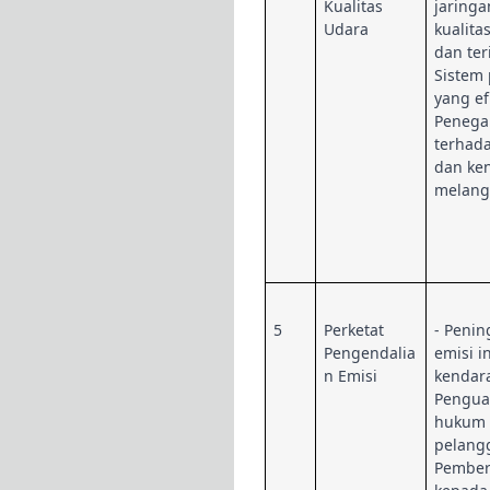
Kualitas
jaring
Udara
kualita
dan ter
Sistem 
yang ef
Penega
terhad
dan ke
melangg
5
Perketat
- Penin
Pengendalia
emisi i
n Emisi
kendar
Pengua
hukum 
pelang
Pemberi