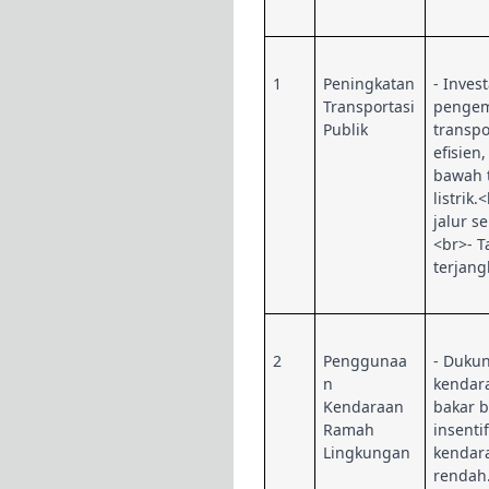
1
Peningkatan
- Inves
Transportasi
penge
Publik
transpo
efisien,
bawah 
listrik
jalur 
<br>- T
terjang
2
Penggunaa
- Duku
n
kendara
Kendaraan
bakar b
Ramah
insenti
Lingkungan
kendar
rendah