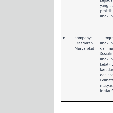
kepada
yang b
praktik
lingku
6
Kampanye
- Prog
Kesadaran
lingkun
Masyarakat
dan ma
Sosiali
lingkun
ketat.
kesada
dan aca
Pelibat
masyar
inisiat