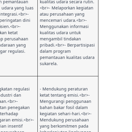
an pemantauan
kualitas udara secara rutin.
s udara yang luas
<br>- Melaporkan kegiatan
integrasi.<br>-
atau perusahaan yang
peringatan dini
mencemari udara.<br>-
isien.<br>-
Menggunakan informasi
kan ketat
kualitas udara untuk
ap perusahaan
mengambil tindakan
ndaraan yang
pribadi.<br>- Berpartisipasi
ar regulasi.
dalam program
pemantauan kualitas udara
sukarela.
gkatan regulasi
- Mendukung peraturan
ndustri dan
ketat tentang emisi.<br>-
aan.<br>-
Mengurangi penggunaan
tan penegakan
bahan bakar fosil dalam
terhadap
kegiatan sehari-hari.<br>-
garan emisi.<br>-
Mendukung perusahaan
an insentif
yang berkomitmen pada