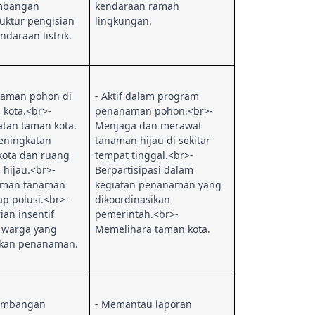
mbangan
kendaraan ramah
ruktur pengisian
lingkungan.
ndaraan listrik.
naman pohon di
- Aktif dalam program
 kota.<br>-
penanaman pohon.<br>-
tan taman kota.
Menjaga dan merawat
Peningkatan
tanaman hijau di sekitar
kota dan ruang
tempat tinggal.<br>-
 hijau.<br>-
Berpartisipasi dalam
aman tanaman
kegiatan penanaman yang
p polusi.<br>-
dikoordinasikan
an insentif
pemerintah.<br>-
 warga yang
Memelihara taman kota.
kan penanaman.
embangan
- Memantau laporan