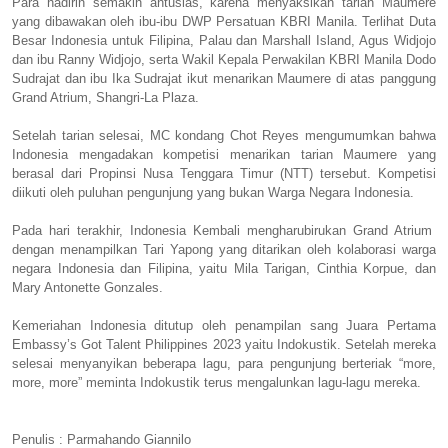
Para hadirin semakin antusias, karena menyaksikan tarian Maumere
yang dibawakan oleh ibu-ibu DWP Persatuan KBRI Manila. Terlihat Duta
Besar Indonesia untuk Filipina, Palau dan Marshall Island, Agus Widjojo
dan ibu Ranny Widjojo, serta Wakil Kepala Perwakilan KBRI Manila Dodo
Sudrajat dan ibu Ika Sudrajat ikut menarikan Maumere di atas panggung
Grand Atrium, Shangri-La Plaza.
Setelah tarian selesai, MC kondang Chot Reyes mengumumkan bahwa
Indonesia mengadakan kompetisi menarikan tarian Maumere yang
berasal dari Propinsi Nusa Tenggara Timur (NTT) tersebut. Kompetisi
diikuti oleh puluhan pengunjung yang bukan Warga Negara Indonesia.
Pada hari terakhir, Indonesia Kembali mengharubirukan Grand Atrium
dengan menampilkan Tari Yapong yang ditarikan oleh kolaborasi warga
negara Indonesia dan Filipina, yaitu Mila Tarigan, Cinthia Korpue, dan
Mary Antonette Gonzales.
Kemeriahan Indonesia ditutup oleh penampilan sang Juara Pertama
Embassy’s Got Talent Philippines 2023 yaitu Indokustik. Setelah mereka
selesai menyanyikan beberapa lagu, para pengunjung berteriak “more,
more, more” meminta Indokustik terus mengalunkan lagu-lagu mereka.
Penulis : Parmahando Giannilo