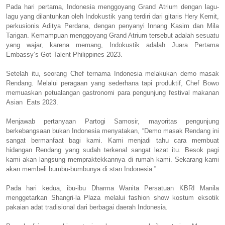
Pada hari pertama, Indonesia menggoyang Grand Atrium dengan lagu-
lagu yang dilantunkan oleh Indokustik yang terdiri dari gitaris Hery Kemit,
perkusionis Aditya Perdana, dengan penyanyi Innang Kasim dan Mila
Tarigan. Kemampuan menggoyang Grand Atrium tersebut adalah sesuatu
yang wajar, karena memang, Indokustik adalah Juara Pertama
Embassy’s Got Talent Philippines 2023.
Setelah itu, seorang Chef ternama Indonesia melakukan demo masak
Rendang. Melalui peragaan yang sederhana tapi produktif, Chef Bowo
memuaskan petualangan gastronomi para pengunjung festival makanan
Asian Eats 2023.
Menjawab pertanyaan Partogi Samosir, mayoritas pengunjung
berkebangsaan bukan Indonesia menyatakan, “Demo masak Rendang ini
sangat bermanfaat bagi kami. Kami menjadi tahu cara membuat
hidangan Rendang yang sudah terkenal sangat lezat itu. Besok pagi
kami akan langsung mempraktekkannya di rumah kami. Sekarang kami
akan membeli bumbu-bumbunya di stan Indonesia.”
Pada hari kedua, ibu-ibu Dharma Wanita Persatuan KBRI Manila
menggetarkan Shangri-la Plaza melalui fashion show kostum eksotik
pakaian adat tradisional dari berbagai daerah Indonesia.