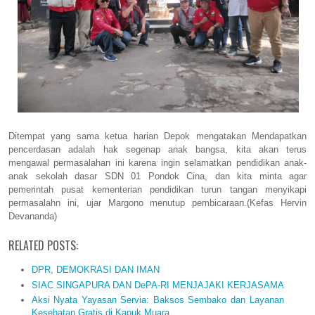
Ditempat yang sama ketua harian Depok mengatakan Mendapatkan
pencerdasan adalah hak segenap anak bangsa, kita akan terus
mengawal permasalahan ini karena ingin selamatkan pendidikan anak-
anak sekolah dasar SDN 01 Pondok Cina, dan kita minta agar
pemerintah pusat kementerian pendidikan turun tangan menyikapi
permasalahn ini, ujar Margono menutup pembicaraan.(Kefas Hervin
Devananda)
RELATED POSTS:
DPR, DEMOKRASI DAN IMAN
SIAC SINGAPURA DAN DePA-RI MENJAJAKI KERJASAMA
Aksi Nyata Yayasan Servia: Baksos Sembako dan Layanan
Kesehatan Gratis di Kapuk Muara