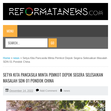
MENU
Home
»
news
»
Setya Kita Pancasila Minta Pemkot Depok Segera Selesaikan Masalah
SDN 01 Pondok China
SETYA KITA PANCASILA MINTA PEMKOT DEPOK SEGERA SELESAIKAN
MASALAH SDN 01 PONDOK CHINA
Desember 14, 2022
Add Comment
news