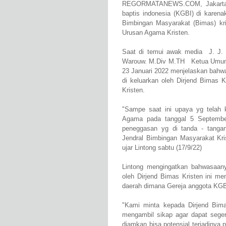
REGORMATANEWS.COM, Jakarta - T
baptis indonesia (KGBI) di karena
Bimbingan Masyarakat (Bimas) kri
Urusan Agama Kristen.
Saat di temui awak media J. J. 
Warouw. M.Div M.TH Ketua Umum B
23 Januari 2022 menjelaskan bahw
di keluarkan oleh Dirjend Bimas K
Kristen.
"Sampe saat ini upaya yg telah 
Agama pada tanggal 5 Septembe
peneggasan yg di tanda - tangan
Jendral Bimbingan Masyarakat Kri
ujar Lintong sabtu (17/9/22)
Lintong mengingatkan bahwasaa
oleh Dirjend Bimas Kristen ini me
daerah dimana Gereja anggota KGBI
"Kami minta kepada Dirjend Bima
mengambil sikap agar dapat seger
diamkan bisa potensial terjadinya 