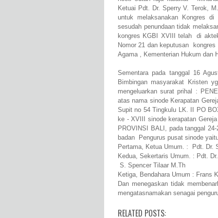
Ketuai Pdt. Dr. Sperry V. Terok, M.
untuk melaksanakan Kongres di 
sesudah penundaan tidak melaksan
kongres KGBI XVIII telah di akte
Nomor 21 dan keputusan kongres be
Agama , Kementerian Hukum dan HA
Sementara pada tanggal 16 Agust
Bimbingan masyarakat Kristen yg
mengeluarkan surat prihal : PEN
atas nama sinode Kerapatan Gereja 
Supit no 54 Tingkulu LK. II PO BO
ke - XVIII sinode kerapatan Gerej
PROVINSI BALI, pada tanggal 24-
badan Pengurus pusat sinode yaitu
Pertama, Ketua Umum. : Pdt. Dr. 
Kedua, Sekertaris Umum. : Pdt. Dr.
S. Spencer Tilaar M.Th
Ketiga, Bendahara Umum : Frans 
Dan menegaskan tidak membenarka
mengatasnamakan senagai pengurus
RELATED POSTS: