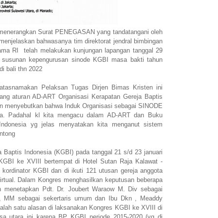
a menerangkan Surat PENEGASAN yang tandatangani oleh
menjelaskan bahwasanya tim direktorat jendral bimbingan
ama RI telah melakukan kunjungan lapangan tanggal 29
a susunan kepengurusan sinode KGBI masa bakti tahun
di bali thn 2022
atasnamakan Pelaksan Tugas Dirjen Bimas Kristen ini
ntang aturan AD-ART Organisasi Kerapatan Gereja Baptis
an menyebutkan bahwa Induk Organisasi sebagai SINODE
sia. Padahal kl kita mengacu dalam AD-ART dan Buku
Indonesia yg jelas menyatakan kita menganut sistem
ntong
a Baptis Indonesia (KGBI) pada tanggal 21 s/d 23 januari
GBI ke XVIII bertempat di Hotel Sutan Raja Kalawat -
kordinator KGBI dan di ikuti 121 utusan gereja anggota
 Virtual. Dalam Kongres menghasilkan keputusan beberapa
an menetapkan Pdt. Dr. Joubert Waraow M. Div sebagai
, MM sebagai sekertaris umum dan Ibu Dkn , Meaddy
lah satu alasan di laksanakan Kongres KGBI ke XVIII di
asa utara ini karena BP KGBI periode 2015-2020 (yg di