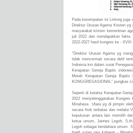
Pada kesempatan ini Lintong jug
Direktur Urusan Agama Kristen yg 
masyarakat kristen kementrian ag
juli 2022 dan mendapatkan fakt
2022-2027 hasil kongres ke - XVIII 
"Direktur Urusan Agama yg meng
tidak mencermati secara detil te
Indnesia krn dalam surat Penegas
Kerapatan Gereja Baptis indone
Merah Kerapatan Gereja Baptis 
KONGGREGASIONAL" pungkas Li
Seperti di ketahui Kerapatan Gerej
2022 menyelenggarakan Kongres K
Minahasa Utara yg di pimpin oleh 
secara fisik terbatas dan melalui
keputusan antara lain memilih d
ketua umum, Jannes Legoh, S,th
Legoh sebagai bendahara umum. Sa
hoetl sutan raja kalawat - Minah