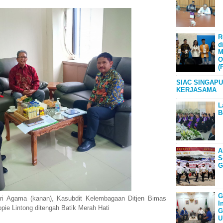
R
d
M
O
(
SIAC SINGAPU
KERJASAMA
L
B
A
S
G
G
ri Agama (kanan), Kasubdit Kelembagaan Ditjen Bimas
I
opie Lintong ditengah Batik Merah Hati
G
U