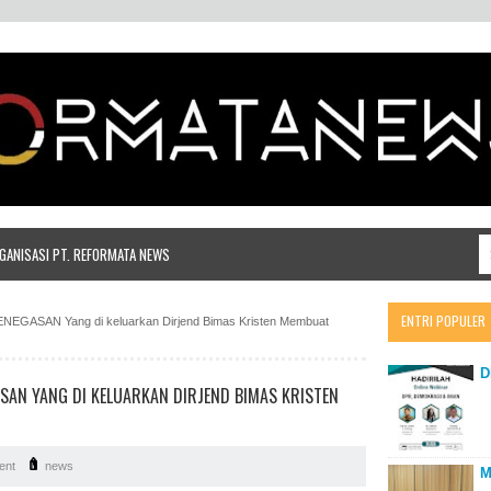
ANISASI PT. REFORMATA NEWS
ENTRI POPULER
NEGASAN Yang di keluarkan Dirjend Bimas Kristen Membuat
D
AN YANG DI KELUARKAN DIRJEND BIMAS KRISTEN
ent
news
M