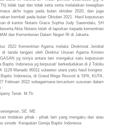
Th) tidak taat dan tidak setia serta melalaikan kewajiban
masa akhir tugas pada bulan oktober 2020, dan juga
akan kembali pada bulan Oktober 2021. Hasil keputusan
kan di kantor Notaris Grace Sophia Judy Saeendatu, SH
serta Akta Notaris telah di laporkan kepada kementrian
M dan Kementerian Dalam Negeri RI di Jakarta.
us 2022 Kementrian Agama melalui Direktorat Jendral
 di tanda tangani oleh Direktur Urusan Agama Kristen
EGASAN yg isinya antara lain mengakui satu keputusan
Baptis Indonesia yg berpusat/ berkedudukan di jl Tololiu
X 1129 Manado 95011 sulawesi utara yaitu hasil kongres
a Baptis Indonesia, di Grand Mega Ressort & SPA, KUTA,
27 Februari 2022 sebagaimana tercantum susunan dalam
 :
Sperry Terok. M.Th
Koesegeran, SE. ME
n tindakan pihak - pihak lain yang mengaku dan atau
 sinode Kerapatan Gereja Baptis Indonesia