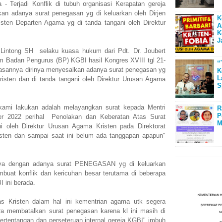
erjadi Konflik di tubuh organisasi Kerapatan gereja
kan adanya surat penegasan yg di keluarkan oleh Dirjen
K
sten Departen Agama yg di tanda tangani oleh Direktur
A
K
J
Lintong SH selaku kuasa hukum dari Pdt. Dr. Joubert
adan Pengurus (BP) KGBI hasil Kongres XVIII tgl 21-
“
asannya dirinya menyesalkan adanya surat penegasan yg
K
L
risten dan di tanda tangani oleh Direktur Urusan Agama
S
kami lakukan adalah melayangkan surat kepada Mentri
R
P
r 2022 perihal Penolakan dan Keberatan Atas Surat
M
i oleh Direktur Urusan Agama Kristen pada Direktorat
sten dan sampai saat ini belum ada tanggapan apapun"
nya dengan adanya surat PENEGASAN yg di keluarkan
mbuat konflik dan kericuhan besar terutama di beberapa
 ini berada.
s Kristen dalam hal ini kementrian agama utk segera
a membatalkan surat penegasan karena kl ini masih di
pertentangan dan perseteruan internal gereja KGBI" imbuh