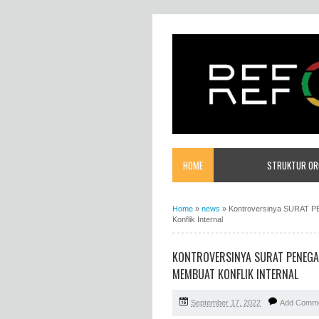
HOME
STRUKTUR ORG
Home
»
news
»
Kontroversinya SURAT PE
Konflik Internal
KONTROVERSINYA SURAT PENEGAS
MEMBUAT KONFLIK INTERNAL
September 17, 2022
Add Comm