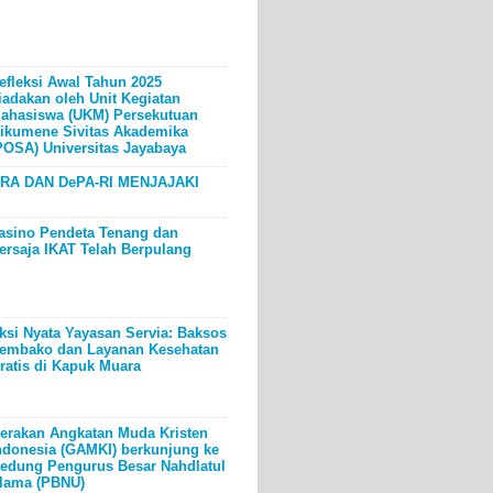
efleksi Awal Tahun 2025
iadakan oleh Unit Kegiatan
ahasiswa (UKM) Persekutuan
ikumene Sivitas Akademika
POSA) Universitas Jayabaya
RA DAN DePA-RI MENJAJAKI
asino Pendeta Tenang dan
ersaja IKAT Telah Berpulang
ksi Nyata Yayasan Servia: Baksos
embako dan Layanan Kesehatan
ratis di Kapuk Muara
erakan Angkatan Muda Kristen
ndonesia (GAMKI) berkunjung ke
edung Pengurus Besar Nahdlatul
lama (PBNU)