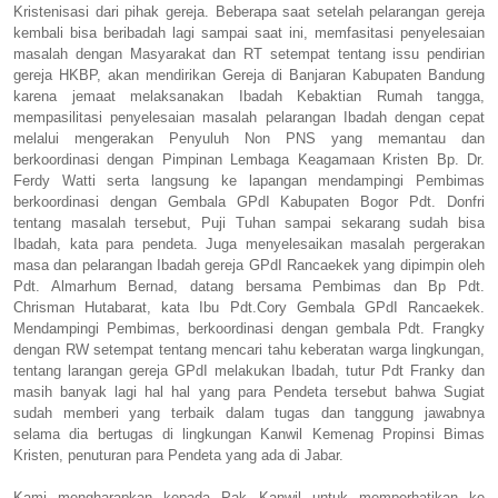
Kristenisasi dari pihak gereja. Beberapa saat setelah pelarangan gereja
kembali bisa beribadah lagi sampai saat ini, memfasitasi penyelesaian
masalah dengan Masyarakat dan RT setempat tentang issu pendirian
gereja HKBP, akan mendirikan Gereja di Banjaran Kabupaten Bandung
karena jemaat melaksanakan Ibadah Kebaktian Rumah tangga,
mempasilitasi penyelesaian masalah pelarangan Ibadah dengan cepat
melalui mengerakan Penyuluh Non PNS yang memantau dan
berkoordinasi dengan Pimpinan Lembaga Keagamaan Kristen Bp. Dr.
Ferdy Watti serta langsung ke lapangan mendampingi Pembimas
berkoordinasi dengan Gembala GPdI Kabupaten Bogor Pdt. Donfri
tentang masalah tersebut, Puji Tuhan sampai sekarang sudah bisa
Ibadah, kata para pendeta. Juga menyelesaikan masalah pergerakan
masa dan pelarangan Ibadah gereja GPdI Rancaekek yang dipimpin oleh
Pdt. Almarhum Bernad, datang bersama Pembimas dan Bp Pdt.
Chrisman Hutabarat, kata Ibu Pdt.Cory Gembala GPdI Rancaekek.
Mendampingi Pembimas, berkoordinasi dengan gembala Pdt. Frangky
dengan RW setempat tentang mencari tahu keberatan warga lingkungan,
tentang larangan gereja GPdI melakukan Ibadah, tutur Pdt Franky dan
masih banyak lagi hal hal yang para Pendeta tersebut bahwa Sugiat
sudah memberi yang terbaik dalam tugas dan tanggung jawabnya
selama dia bertugas di lingkungan Kanwil Kemenag Propinsi Bimas
Kristen, penuturan para Pendeta yang ada di Jabar.
Kami mengharapkan kepada Pak Kanwil untuk memperhatikan ke