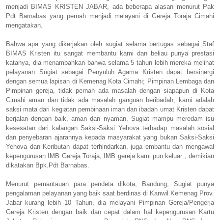
menjadi BIMAS KRISTEN JABAR, ada beberapa alasan menurut Pak
Pdt Barnabas yang pernah menjadi melayani di Gereja Toraja Cimahi
mengatakan.
Bahwa apa yang dikerjakan oleh sugiat selama bertugas sebagai Staf
BIMAS Kristen itu sangat membantu kami dan beliau punya prestasi
katanya, dia menambahkan bahwa selama 5 tahun lebih mereka melihat
pelayanan Sugiat sebagai Penyuluh Agama Kristen dapat bersinergi
dengan semua lapisan di Kemenag Kota Cimahi; Pimpinan Lembaga dan
Pimpinan gereja, tidak pernah ada masalah dengan siapapun di Kota
Cimahi aman dan tidak ada masalah ganguan beribadah, kami adalah
saksi mata dari kegiatan pembinaan iman dan ibadah umat Kristen dapat
berjalan dengan baik, aman dan nyaman, Sugiat mampu meredam isu
kesesatan dari kalangan Saksi-Saksi Yehova terhadap masalah sosial
dan penyebaran ajarannya kepada masyarakat yang bukan Saksi-Saksi
Yehova dan Keributan dapat terhindarkan, juga embantu dan mengawal
kepengurusan IMB Gereja Toraja, IMB gereja kami pun keluar , demikian
dikatakan Bpk.Pdt Barnabas.
Menurut pemantauan para pendeta dikota, Bandung, Sugiat punya
pengalaman pelayanan yang baik saat berdinas di Kanwil Kemenag Prov.
Jabar kurang lebih 10 Tahun, dia melayani Pimpinan Gereja/Pengerja
Gereja Kristen dengan baik dan cepat dalam hal kepengurusan Kartu