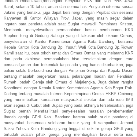
Jabatan Rohaniawan,menangani Penyuluh PNS dan Non PNS Jawa
Barat, selama 10 tahun, aman dan semua hak Penyuluh diterima sesuai
Juknis yang berlaku, juga dapat bersinergi dengan Pejabat dan sesama
Karyawan di Kantor Wilayah Prov. Jabar, yang masih segar dalam
ingatan para pendeta adalah saat Sugiat mewakili Pembimas Kristen,
Membantu menyelesaikan permasalahan kasus pembubaran KKR
Stephen tong di Gedung Sabuga yang di lakukan oleh oknum Ormas,
penyelesaian di Kantor Kementerian Agama Kota Bandung, bersama
Kepala Kantor Kota Bandung Bp. Yusuf; Wali Kota Bandung Bp.Ridwan
Kamil saat itu, para tokoh umat dan Ormas Ormas yang melarang KKR
dan pada akhirnya permasalahan bisa terselesaikan dengan cara
persuasif,aman dan terkendali tanpa ada yang harus dikorbankan, juga
beliau selalu Berkoordinasi dengan Pimpinan Gereja dan Kepala Dusun
tentang masalah pergerakan masa, pelarangan Ibadah dan Pendirian
Rumah Ibadah Gereja oleh Ormas di Majalengka, Juga dalam rangka
Koordinasi dengan Kepala Kantor Kementerian Agama Kab.Bogor Pak.
Dadang tentang masalah Interen Kepemimpinan Gereja HKBP Cibinong
yang menimbulkan keresahan masyarakat sekitar dan ada issu IMB
akan segera di Cabut oleh Bupati yang pada akhirnya terselesaikan, juga
Sugiat pernah Memfasilitasi penyelesaian masalah pemberhentian
Ibadah gereja GPdI Kab. Bandung karena salah sudut pandang di
masyarakat berkenaan selebaran brosur yang di sampaikan Jemaat
Saksi Yehova Kota Bandung yang tinggal di sekitar gereja GPdI yang
tertuduh adalah pihak gereja yang membagikan brosur serta issu