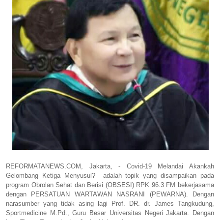
REFORMATANEWS.COM, Jakarta, - Covid-19 Melandai Akankah
Gelombang Ketiga Menyusul? adalah topik yang disampaikan pada
program Obrolan Sehat dan Berisi (OBSESI) RPK 96.3 FM bekerjasama
dengan PERSATUAN WARTAWAN NASRANI (PEWARNA). Dengan
narasumber yang tidak asing lagi Prof. DR. dr. James Tangkudung,
Sportmedicine M.Pd., Guru Besar Universitas Negeri Jakarta. Dengan