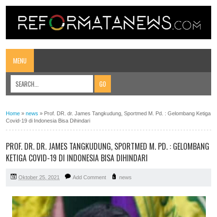
MENU
Home
»
news
»
Prof. DR. dr. James Tangkudung, Sportmed M. Pd. : Gelombang Ketiga
Covid-19 di Indonesia Bisa Dihindari
PROF. DR. DR. JAMES TANGKUDUNG, SPORTMED M. PD. : GELOMBANG
KETIGA COVID-19 DI INDONESIA BISA DIHINDARI
Oktober 25, 2021
Add Comment
news