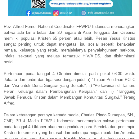
Rev. Alfred Forno, National Coordinator FFWPU Indonesia menerangkan
bahwa ada Lima belas dari 20 negara di Asia Tenggara dan Oseania
memiliki populasi Kristen 65 persen atau lebih. Pesan Yesus Kristus
sangat penting untuk dapat mengatasi isu sosial seperti: kenakalan
remaja, keluarga yang retak, merajalelanya penyalahgunaan narkoba,
infeksi seksual yang meluas termasuk HIV/AIDS, dan diskriminasi
rasial.
Pertemuan pada tanggal 4 Oktober dimulai pada pukul 08:30 waktu
Jakarta dan terdiri dari tiga sesi dengan judul: i) “Tujuan Pendirian PCLC
dan Visi untuk Dunia Surgawi yang Bersatu”, ii) “Perkawinan di Taman:
Peran Keluarga dalam Pembangunan Kerajaan,” dan iii) “Tanggung
Jawab Pemuda Kristen dalam Membangun Komunitas Surgawi.” Terang
Alfred.
Dalam keterangan persnya kepada media, Charles Pindo Rumapea, SH.,
CMP, PR & Media FFWPU Indonesia menerangkan bahwa pertemuan
pada tanggal 4 Oktober akan menghadirkan para Pendeta dan pemimpin
Kristen terkemuka yang berasal dari beberapa negara baik dari Amerika
maupun utamanya dari kawasan Pasifik. Pembicara dari Indonesia yang