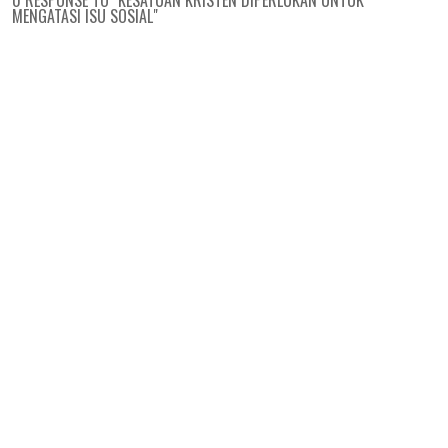
0 RESPONSE TO "KESATUAN KRISTEN DIPERLUKAN UNTUK
MENGATASI ISU SOSIAL"