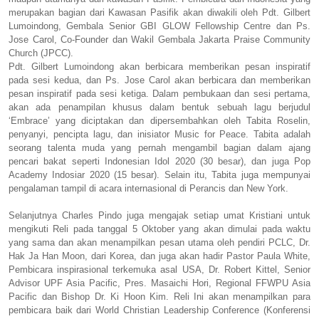
merupakan bagian dari Kawasan Pasifik akan diwakili oleh Pdt. Gilbert
Lumoindong, Gembala Senior GBI GLOW Fellowship Centre dan Ps.
Jose Carol, Co-Founder dan Wakil Gembala Jakarta Praise Community
Church (JPCC).
Pdt. Gilbert Lumoindong akan berbicara memberikan pesan inspiratif
pada sesi kedua, dan Ps. Jose Carol akan berbicara dan memberikan
pesan inspiratif pada sesi ketiga. Dalam pembukaan dan sesi pertama,
akan ada penampilan khusus dalam bentuk sebuah lagu berjudul
‘Embrace’ yang diciptakan dan dipersembahkan oleh Tabita Roselin,
penyanyi, pencipta lagu, dan inisiator Music for Peace. Tabita adalah
seorang talenta muda yang pernah mengambil bagian dalam ajang
pencari bakat seperti Indonesian Idol 2020 (30 besar), dan juga Pop
Academy Indosiar 2020 (15 besar). Selain itu, Tabita juga mempunyai
pengalaman tampil di acara internasional di Perancis dan New York.
Selanjutnya Charles Pindo juga mengajak setiap umat Kristiani untuk
mengikuti Reli pada tanggal 5 Oktober yang akan dimulai pada waktu
yang sama dan akan menampilkan pesan utama oleh pendiri PCLC, Dr.
Hak Ja Han Moon, dari Korea, dan juga akan hadir Pastor Paula White,
Pembicara inspirasional terkemuka asal USA, Dr. Robert Kittel, Senior
Advisor UPF Asia Pacific, Pres. Masaichi Hori, Regional FFWPU Asia
Pacific dan Bishop Dr. Ki Hoon Kim. Reli Ini akan menampilkan para
pembicara baik dari World Christian Leadership Conference (Konferensi