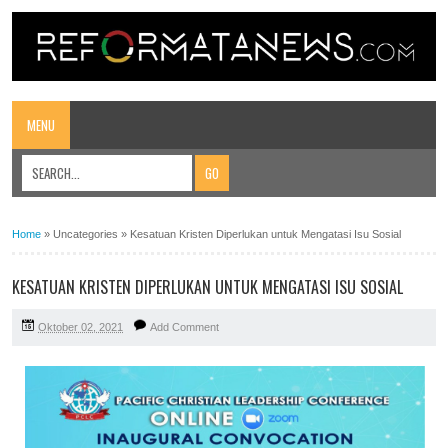
MENU
Home
»
Uncategories
»
Kesatuan Kristen Diperlukan untuk Mengatasi Isu Sosial
KESATUAN KRISTEN DIPERLUKAN UNTUK MENGATASI ISU SOSIAL
Oktober 02, 2021
Add Comment