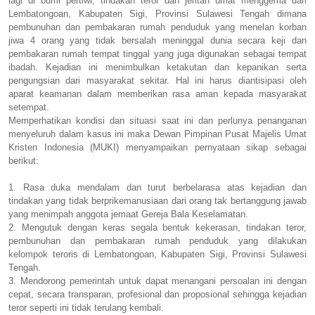
lagi di bumi pertiwi, tindakan teror dan jeritan umat menggema dari
Lembatongoan, Kabupaten Sigi, Provinsi Sulawesi Tengah dimana
pembunuhan dan pembakaran rumah penduduk yang menelan korban
jiwa 4 orang yang tidak bersalah meninggal dunia secara keji dan
pembakaran rumah tempat tinggal yang juga digunakan sebagai tempat
ibadah. Kejadian ini menimbulkan ketakutan dan kepanikan serta
pengungsian dari masyarakat sekitar. Hal ini harus diantisipasi oleh
aparat keamanan dalam memberikan rasa aman kepada masyarakat
setempat.
Memperhatikan kondisi dan situasi saat ini dan perlunya penanganan
menyeluruh dalam kasus ini maka Dewan Pimpinan Pusat Majelis Umat
Kristen Indonesia (MUKI) menyampaikan pernyataan sikap sebagai
berikut:
1. Rasa duka mendalam dan turut berbelarasa atas kejadian dan
tindakan yang tidak berprikemanusiaan dari orang tak bertanggung jawab
yang menimpah anggota jemaat Gereja Bala Keselamatan.
2. Mengutuk dengan keras segala bentuk kekerasan, tindakan teror,
pembunuhan dan pembakaran rumah penduduk yang dilakukan
kelompok teroris di Lembatongoan, Kabupaten Sigi, Provinsi Sulawesi
Tengah.
3. Mendorong pemerintah untuk dapat menangani persoalan ini dengan
cepat, secara transparan, profesional dan proposional sehingga kejadian
teror seperti ini tidak terulang kembali.