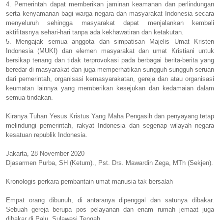
4. Pemerintah dapat memberikan jaminan keamanan dan perlindungan
serta kenyamanan bagi warga negara dan masyarakat Indonesia secara
menyeluruh sehingga masyarakat dapat menjalankan kembali
aktifitasnya sehari-hari tanpa ada kekhawatiran dan ketakutan.
5. Mengajak semua anggota dan simpatisan Majelis Umat Kristen
Indonesia (MUKI) dan elemen masyarakat dan umat Kristiani untuk
bersikap tenang dan tidak terprovokasi pada berbagai berita-berita yang
beredar di masyarakat dan juga memperhatikan sungguh-sungguh seruan
dari pemerintah, organisasi kemasyarakatan, gereja dan atau organisasi
keumatan lainnya yang memberikan kesejukan dan kedamaian dalam
semua tindakan.
Kiranya Tuhan Yesus Kristus Yang Maha Pengasih dan penyayang tetap
melindungi pemerintah, rakyat Indonesia dan segenap wilayah negara
kesatuan republik Indonesia.
Jakarta, 28 November 2020
Djasarmen Purba, SH (Ketum)., Pst. Drs. Mawardin Zega, MTh (Sekjen).
Kronologis perkara pembantain umat manusia tak bersalah
Empat orang dibunuh, di antaranya dipenggal dan satunya dibakar.
Sebuah gereja berupa pos pelayanan dan enam rumah jemaat juga
dibakar di Palu, Sulawesi Tengah.