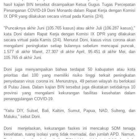
hasil kajian BIN tersebut disampaikan Ketua Gugus Tugas Percepatan
Penanganan COVID-19 Doni Monardo dalam Rapat Kerja dengan Komisi
IX DPR yang dilakukan secara virtual pada Kamis (2/4).
"Puncaknya akhir Juni (105.765 kasus) atau akhir Juli (106.287 kasus),"
kata Doni dalam Rapat Kerja dengan Komisi IX DPR yang dilakukan
secara virtual pada Kamis (2/4). Menurut Doni, kasus virus corona akan
mengalami peningkatan setiap bulannya sebelum mencapai puncak,
1.577 di akhir Maret, 27.307 di akhir April, 95.451 di akhir Mei, dan
105.765 di akhir Juni.
Doni juga menyampaikan bahwa terdapat 50 kabupaten atau kota
prioritas dari 100 yang memiliki risiko tinggi terkait peningkatan
penyebaran virus corona ini. Menurutnya, 49 persen wilayah itu berlokasi
di Pulau Jawa. Dalam kajian BIN tersebut juga dikatakan setidaknya 10
provinsi yang mengalami kekurangan fasilitas kesehatan dalam
penanggulangan COVID-19.
“Yaitu DIY, Sulsel, Bali, Kaltim, Sumut, Papua, NAD, Sulteng, dan
Maluku,” sebut Doni.
Doni menjelaskan, kekurangan faskes ini mencakup SDM tenaga
kesehatan, ruang isolasi yang tidak memadai, dan jumlah APD. Namun,