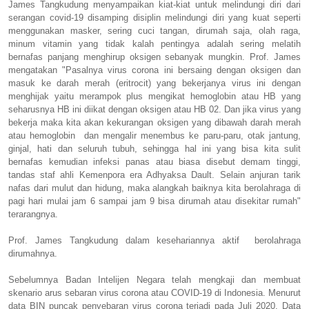
James Tangkudung menyampaikan kiat-kiat untuk melindungi diri dari
serangan covid-19 disamping disiplin melindungi diri yang kuat seperti
menggunakan masker, sering cuci tangan, dirumah saja, olah raga,
minum vitamin yang tidak kalah pentingya adalah sering melatih
bernafas panjang menghirup oksigen sebanyak mungkin. Prof. James
mengatakan "Pasalnya virus corona ini bersaing dengan oksigen dan
masuk ke darah merah (eritrocit) yang bekerjanya virus ini dengan
menghijak yaitu merampok plus mengikat hemoglobin atau HB yang
seharusnya HB ini diikat dengan oksigen atau HB 02. Dan jika virus yang
bekerja maka kita akan kekurangan oksigen yang dibawah darah merah
atau hemoglobin dan mengalir menembus ke paru-paru, otak jantung,
ginjal, hati dan seluruh tubuh, sehingga hal ini yang bisa kita sulit
bernafas kemudian infeksi panas atau biasa disebut demam tinggi,
tandas staf ahli Kemenpora era Adhyaksa Dault. Selain anjuran tarik
nafas dari mulut dan hidung, maka alangkah baiknya kita berolahraga di
pagi hari mulai jam 6 sampai jam 9 bisa dirumah atau disekitar rumah"
terarangnya.
Prof. James Tangkudung dalam kesehariannya aktif berolahraga
dirumahnya.
Sebelumnya Badan Intelijen Negara telah mengkaji dan membuat
skenario arus sebaran virus corona atau COVID-19 di Indonesia. Menurut
data BIN puncak penyebaran virus corona terjadi pada Juli 2020. Data