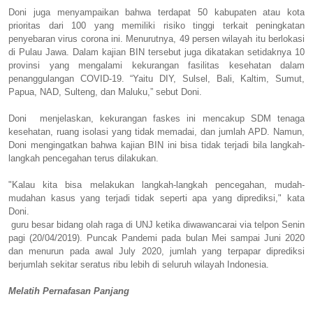
Doni juga menyampaikan bahwa terdapat 50 kabupaten atau kota
prioritas dari 100 yang memiliki risiko tinggi terkait peningkatan
penyebaran virus corona ini. Menurutnya, 49 persen wilayah itu berlokasi
di Pulau Jawa. Dalam kajian BIN tersebut juga dikatakan setidaknya 10
provinsi yang mengalami kekurangan fasilitas kesehatan dalam
penanggulangan COVID-19. “Yaitu DIY, Sulsel, Bali, Kaltim, Sumut,
Papua, NAD, Sulteng, dan Maluku,” sebut Doni.
Doni menjelaskan, kekurangan faskes ini mencakup SDM tenaga
kesehatan, ruang isolasi yang tidak memadai, dan jumlah APD. Namun,
Doni mengingatkan bahwa kajian BIN ini bisa tidak terjadi bila langkah-
langkah pencegahan terus dilakukan.
"Kalau kita bisa melakukan langkah-langkah pencegahan, mudah-
mudahan kasus yang terjadi tidak seperti apa yang diprediksi," kata
Doni.
guru besar bidang olah raga di UNJ ketika diwawancarai via telpon Senin
pagi (20/04/2019). Puncak Pandemi pada bulan Mei sampai Juni 2020
dan menurun pada awal July 2020, jumlah yang terpapar diprediksi
berjumlah sekitar seratus ribu lebih di seluruh wilayah Indonesia.
Melatih Pernafasan Panjang