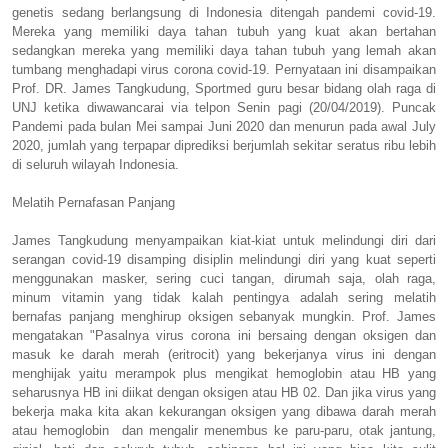
genetis sedang berlangsung di Indonesia ditengah pandemi covid-19.
Mereka yang memiliki daya tahan tubuh yang kuat akan bertahan
sedangkan mereka yang memiliki daya tahan tubuh yang lemah akan
tumbang menghadapi virus corona covid-19. Pernyataan ini disampaikan
Prof. DR. James Tangkudung, Sportmed guru besar bidang olah raga di
UNJ ketika diwawancarai via telpon Senin pagi (20/04/2019). Puncak
Pandemi pada bulan Mei sampai Juni 2020 dan menurun pada awal July
2020, jumlah yang terpapar diprediksi berjumlah sekitar seratus ribu lebih
di seluruh wilayah Indonesia.
Melatih Pernafasan Panjang
James Tangkudung menyampaikan kiat-kiat untuk melindungi diri dari
serangan covid-19 disamping disiplin melindungi diri yang kuat seperti
menggunakan masker, sering cuci tangan, dirumah saja, olah raga,
minum vitamin yang tidak kalah pentingya adalah sering melatih
bernafas panjang menghirup oksigen sebanyak mungkin. Prof. James
mengatakan "Pasalnya virus corona ini bersaing dengan oksigen dan
masuk ke darah merah (eritrocit) yang bekerjanya virus ini dengan
menghijak yaitu merampok plus mengikat hemoglobin atau HB yang
seharusnya HB ini diikat dengan oksigen atau HB 02. Dan jika virus yang
bekerja maka kita akan kekurangan oksigen yang dibawa darah merah
atau hemoglobin dan mengalir menembus ke paru-paru, otak jantung,