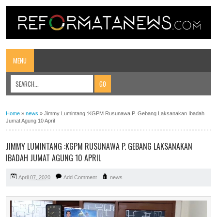
MENU
Home
»
news
»
Jimmy Lumintang :KGPM Rusunawa P. Gebang Laksanakan Ibadah
Jumat Agung 10 April
JIMMY LUMINTANG :KGPM RUSUNAWA P. GEBANG LAKSANAKAN
IBADAH JUMAT AGUNG 10 APRIL
April 07, 2020
Add Comment
news