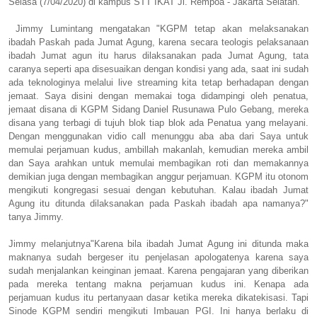
Selasa (7/04/2020) di kampus STT IKAT Jl. Rempoa - Jakarta Selatan.
Jimmy Lumintang mengatakan "KGPM tetap akan melaksanakan
ibadah Paskah pada Jumat Agung, karena secara teologis pelaksanaan
ibadah Jumat agun itu harus dilaksanakan pada Jumat Agung, tata
caranya seperti apa disesuaikan dengan kondisi yang ada, saat ini sudah
ada teknologinya melalui live streaming kita tetap berhadapan dengan
jemaat. Saya disini dengan memakai toga didampingi oleh penatua,
jemaat disana di KGPM Sidang Daniel Rusunawa Pulo Gebang, mereka
disana yang terbagi di tujuh blok tiap blok ada Penatua yang melayani.
Dengan menggunakan vidio call menunggu aba aba dari Saya untuk
memulai perjamuan kudus, ambillah makanlah, kemudian mereka ambil
dan Saya arahkan untuk memulai membagikan roti dan memakannya
demikian juga dengan membagikan anggur perjamuan. KGPM itu otonom
mengikuti kongregasi sesuai dengan kebutuhan. Kalau ibadah Jumat
Agung itu ditunda dilaksanakan pada Paskah ibadah apa namanya?"
tanya Jimmy.
Jimmy melanjutnya"Karena bila ibadah Jumat Agung ini ditunda maka
maknanya sudah bergeser itu penjelasan apologatenya karena saya
sudah menjalankan keinginan jemaat. Karena pengajaran yang diberikan
pada mereka tentang makna perjamuan kudus ini. Kenapa ada
perjamuan kudus itu pertanyaan dasar ketika mereka dikatekisasi.
Tapi
Sinode KGPM sendiri mengikuti Imbauan PGI. Ini hanya berlaku di