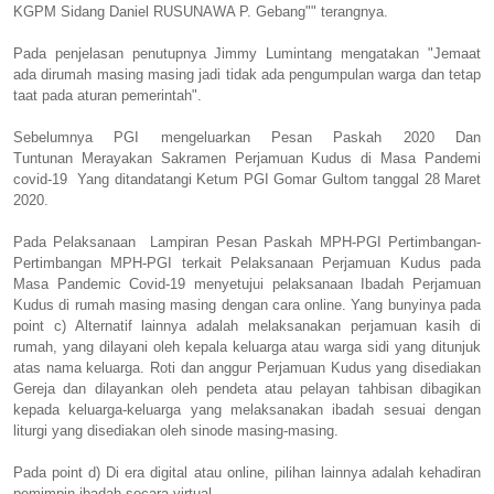
KGPM Sidang Daniel RUSUNAWA P. Gebang"
" terangnya.
Pada penjelasan penutupnya Jimmy Lumintang mengatakan "Jemaat
ada dirumah masing masing jadi tidak ada pengumpulan warga dan tetap
taat pada aturan pemerintah".
Sebelumnya PGI mengeluarkan
Pesan Paskah 2020 Dan
Tuntunan
Merayakan Sakramen Perjamuan Kudus di Masa Pandemi
covid-19
Yang ditandatangi Ketum PGI Gomar Gultom tanggal 28 Maret
2020.
Pada Pelaksanaan Lampiran Pesan Paskah MPH-PGI
Pertimbangan-
Pertimbangan MPH-PGI
terkait
Pelaksanaan Perjamuan Kudus pada
Masa Pandemic Covid-19 menyetujui pelaksanaan Ibadah Perjamuan
Kudus di rumah masing masing dengan cara online. Yang bunyinya pada
point
c) Alternatif lainnya adalah melaksanakan perjamuan kasih di
rumah, yang dilayani oleh kepala
keluarga atau warga sidi yang ditunjuk
atas nama keluarga. Roti dan anggur Perjamuan Kudus
yang disediakan
Gereja dan dilayankan oleh pendeta atau pelayan tahbisan dibagikan
kepada
keluarga-keluarga yang melaksanakan ibadah sesuai dengan
liturgi yang disediakan oleh sinode
masing-masing.
Pada point d) Di era digital atau online, pilihan lainnya adalah kehadiran
pemimpin ibadah secara virtual.