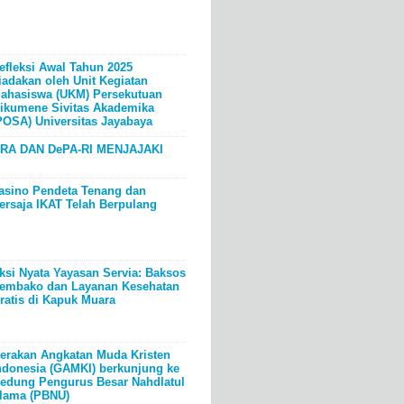
efleksi Awal Tahun 2025
iadakan oleh Unit Kegiatan
ahasiswa (UKM) Persekutuan
ikumene Sivitas Akademika
POSA) Universitas Jayabaya
RA DAN DePA-RI MENJAJAKI
asino Pendeta Tenang dan
ersaja IKAT Telah Berpulang
ksi Nyata Yayasan Servia: Baksos
embako dan Layanan Kesehatan
ratis di Kapuk Muara
erakan Angkatan Muda Kristen
ndonesia (GAMKI) berkunjung ke
edung Pengurus Besar Nahdlatul
lama (PBNU)