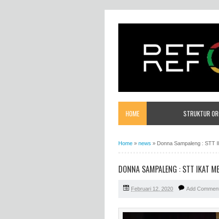
HOME
STRUKTUR ORG
Home
»
news
»
Donna Sampaleng : STT I
DONNA SAMPALENG : STT IKAT M
Februari 12, 2020
Add Commen