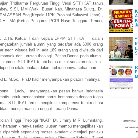
jian Tridharma Perguruan Tinggi Versi STT IKAT tahun
ey, S.SI, MM (Wakil Bupati Kab. Minahasa Sulut)., Dr.
K
 IPM ASEAN Eng (Kepala IJPK Propinsi Sulawesi Utara).,
A
K
 S.H., MA (Ketua Pengurus PGPI Nusa Tenggara Timur),
J
d., D.Th. Ketua II dan Kepala LPPM STT IKAT dalam
“
K
gatakan jumlah alumni yang terdaftar ada 6000 orang
L
ar negri wisuda kali ini ada 189 orang yang diwisuda dari
S
terbanyak dari jurusan theologi. Pesan Donna pada alumni
i alumnus STT IKAT tetapi harus melaksanakan nilai nilai
R
dupi dan dilaksanakan dalam kehidupannya sehari hari.
P
M
.H., M.Sc., Ph.D hadir menyampaikan pidato Ilmiahnya.
Yasonna Laoly, menyampaikan pesan bahwa Indonesia
matis untuk mencapainya harus bersamaan dengan tugas
ma. STT IKAT terus mengikuti kompetensi terakreditasi
ditasi menuju manusia unggul" terang Donna.
lah Tinggi Theologi "IKAT" Dr. Jimmy M.R. Lumintang,
 harapan kiranya setiap lulusan mampu mengaplikasikan
diperoleh sepanjang proses akademik menjadi perilaku
 harinya. Pada akhirnya selaku Pimpinan Sekolah Tinggi