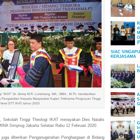
R
d
M
O
(
SIAC SINGAPU
KERJASAMA
L
B
gi "IKAT" Dr. Jimmy M.R. Lumintang, MA., MBA., M.Th. memberikan
A
Pengabdian Kepada Masyarakat Kajian Tridharma Perguruan Tinggi
S
Versi STT IKAT tahun 2020
G
a, Sekolah Tinggi Theologi IKAT merayakan Dies Natalis
G
NA Simprug Jakarta Selatan Rabu 12 Februari 2020.
I
G
U
i juga diberikan Penganugerahan Penghargaan di Bidang