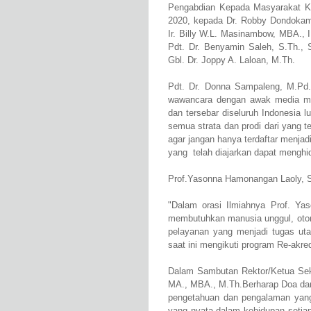
Pengabdian Kepada Masyarakat Ka
2020, kepada Dr. Robby Dondokamb
Ir. Billy W.L. Masinambow, MBA.,
Pdt. Dr. Benyamin Saleh, S.Th.,
Gbl. Dr. Joppy A. Laloan, M.Th.
Pdt. Dr. Donna Sampaleng, M.P
wawancara dengan awak media men
dan tersebar diseluruh Indonesia lu
semua strata dan prodi dari yang 
agar jangan hanya terdaftar menjad
yang telah diajarkan dapat menghi
Prof.Yasonna Hamonangan Laoly, S
"Dalam orasi Ilmiahnya Prof. 
membutuhkan manusia unggul, oto
pelayanan yang menjadi tugas uta
saat ini mengikuti program Re-akre
Dalam Sambutan Rektor/Ketua Seko
MA., MBA., M.Th.Berharap Doa dan
pengetahuan dan pengalaman yang 
yang nyata dalam kehidupan setiap