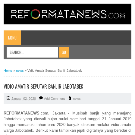
MENU
Home
»
news
»
Vidio Amatir Seputar Banjir Jabotabek
VIDIO AMATIR SEPUTAR BANJIR JABOTABEK
Januari 02, 2020
Add Comment
news
REFORMATANEWS
.com,
Jakarta - Musibah banjir yang menerjang
Jabotabek yang diawali hujan mulai sore hari tanggal 31 Januari 2019
hingga memasuki tahun baru 2020 banyak direkam melalui vidio amatir
warga Jabotabek. Berikut kami tampilkan jejak digitalnya yang beredar di