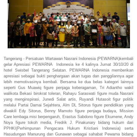
Tangerang - Persatuan Wartawan Nasrani Indonesia (PEWARNA)kembali
gelar Apresiasi PEWARNA Indonesia ke 4 kalinya Jumat 30/10/20 di
hotel Swisbel Tangerang Selatan. PEWARNA Indonesia memberikan
apresiasi sebagai bukti penghargaan akan tugas dan panggilannya agar
lebih memotivasinya kembali. Bersama ke dua belas kategori lainnya
seperti Gus Muawiq figure penjaga keberagaman, Tri Adiantho wakil
walikota Bekasi birokrat toleran, Rahayu Saraswati figure muda Nasrani
yang menginspirasi, Junedi Salat artis, Ruyandi Hutasoit figur politik
melalui Partai Damai Sejahtera, Alm DL Sitorus figure pendidikan yang
diwakili Edy Sitorus, Benny Mamoto figure penjaga budaya, Mission
Care lembaga misi berpengaruh, Erastus Sabdono figure Ekumene, Andy
Noya figure tokoh media, Fredrik J. Pinakunary bidang hukum dari
PPHKI(Perhimpunan Pengacara Hukum Kristiani Indonesia) serta
Hasudungan Manurung dan Gunawan sebagai sahabat Pewarna bidang