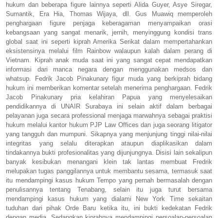
hukum dan beberapa figure lainnya seperti Alida Guyer, Asye Siregar,
Sumantik, Era Hia, Thomas Wijaya, dll. Gus Muawiq memperoleh
penghargaan figure penjaga keberagaman menyampaikan orasi
kebangsaan yang sangat menarik, jernih, menyinggung kondisi trans
global saat ini seperti kiprah Amerika Serikat dalam mempertahankan
eksistensinya melalui film Rainbow walaupun kalah dalam perang di
Vietnam. Kiprah anak muda saat ini yang sangat cepat mendapatkan
informasi dari manca negara dengan menggunakan medsos dan
whatsup. Fedrik Jacob Pinakunary figur muda yang berkiprah bidang
hukum ini memberikan komentar setelah menerima penghargaan. Fedrik
Jacob Pinakunary pria kelahiran Papua yang menyelesaikan
pendidikannya di UNAIR Surabaya ini selain aktif dalam berbagai
pelayanan juga secara professional menjaga marwahnya sebagai praktisi
hukum melalui kantor hukum PJP Law Offices dan juga seorang litigator
yang tangguh dan mumpuni. Sikapnya yang menjunjung tinggi nilai-nilai
integritas yang selalu diterapkan ataupun diaplikasikan dalam
tindakannya bukti profesionalitas yang dijunjungnya. Disisi lain sekalipun
banyak kesibukan menangani klein tak lantas membuat Fredrik
melupakan tugas panggilannya untuk membantu sesama, termasuk saat
itu mendampingi kasus hukum Tempo yang pernah bermasalah dengan
penulisannya tentang Tenabang, selain itu juga turut bersama
mendampingi kasus hukum yang dialami New York Time sekaitan
tuduhan dari pihak Orde Baru ketika itu, ini bukti kedekatan Fedrik
dengan media. Sedangkan kiprahnya mendampingi persoalan-persoalan