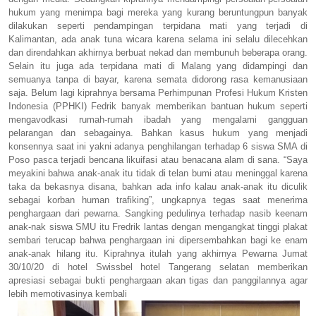
hukum yang menimpa bagi mereka yang kurang beruntungpun banyak
dilakukan seperti pendampingan terpidana mati yang terjadi di
Kalimantan, ada anak tuna wicara karena selama ini selalu dilecehkan
dan direndahkan akhirnya berbuat nekad dan membunuh beberapa orang.
Selain itu juga ada terpidana mati di Malang yang didampingi dan
semuanya tanpa di bayar, karena semata didorong rasa kemanusiaan
saja. Belum lagi kiprahnya bersama Perhimpunan Profesi Hukum Kristen
Indonesia (PPHKI) Fedrik banyak memberikan bantuan hukum seperti
mengavodkasi rumah-rumah ibadah yang mengalami gangguan
pelarangan dan sebagainya. Bahkan kasus hukum yang menjadi
konsennya saat ini yakni adanya penghilangan terhadap 6 siswa SMA di
Poso pasca terjadi bencana likuifasi atau benacana alam di sana. “Saya
meyakini bahwa anak-anak itu tidak di telan bumi atau meninggal karena
taka da bekasnya disana, bahkan ada info kalau anak-anak itu diculik
sebagai korban human trafiking”, ungkapnya tegas saat menerima
penghargaan dari pewarna. Sangking pedulinya terhadap nasib keenam
anak-nak siswa SMU itu Fredrik lantas dengan mengangkat tinggi plakat
sembari terucap bahwa penghargaan ini dipersembahkan bagi ke enam
anak-anak hilang itu. Kiprahnya itulah yang akhirnya Pewarna Jumat
30/10/20 di hotel Swissbel hotel Tangerang selatan memberikan
apresiasi sebagai bukti penghargaan akan tigas dan panggilannya agar
lebih memotivasinya kembali