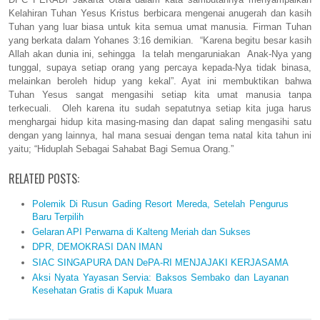
Kelahiran Tuhan Yesus Kristus berbicara mengenai anugerah dan kasih
Tuhan yang luar biasa untuk kita semua umat manusia. Firman Tuhan
yang berkata dalam Yohanes 3:16 demikian.
“Karena begitu besar kasih
Allah akan dunia ini, sehingga
Ia telah mengaruniakan
Anak-Nya yang
tunggal, supaya setiap orang yang percaya kepada-Nya tidak binasa,
melainkan beroleh hidup yang kekal”. Ayat ini membuktikan bahwa
Tuhan Yesus sangat mengasihi setiap kita umat manusia tanpa
terkecuali.
Oleh karena itu sudah sepatutnya setiap kita juga harus
menghargai hidup kita masing-masing dan dapat saling mengasihi satu
dengan yang lainnya, hal mana sesuai dengan tema natal kita tahun ini
yaitu; “Hiduplah Sebagai Sahabat Bagi Semua Orang.”
RELATED POSTS:
Polemik Di Rusun Gading Resort Mereda, Setelah Pengurus
Baru Terpilih
Gelaran API Perwarna di Kalteng Meriah dan Sukses
DPR, DEMOKRASI DAN IMAN
SIAC SINGAPURA DAN DePA-RI MENJAJAKI KERJASAMA
Aksi Nyata Yayasan Servia: Baksos Sembako dan Layanan
Kesehatan Gratis di Kapuk Muara