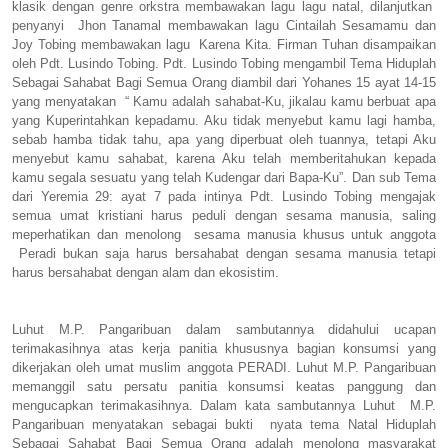
klasik dengan genre orkstra membawakan lagu lagu natal, dilanjutkan
penyanyi
Jhon Tanamal membawakan lagu Cintailah Sesamamu dan
Joy Tobing membawakan lagu
Karena Kita. Firman Tuhan disampaikan
oleh Pdt. Lusindo Tobing. Pdt. Lusindo Tobing mengambil Tema Hiduplah
Sebagai Sahabat Bagi Semua Orang diambil dari Yohanes 15 ayat 14-15
yang menyatakan
“ Kamu adalah sahabat-Ku, jikalau kamu berbuat apa
yang Kuperintahkan kepadamu. Aku tidak menyebut kamu lagi hamba,
sebab hamba tidak tahu, apa yang diperbuat oleh tuannya, tetapi Aku
menyebut kamu sahabat, karena Aku telah memberitahukan kepada
kamu segala sesuatu yang telah Kudengar dari Bapa-Ku”. Dan sub Tema
dari Yeremia 29: ayat 7 pada intinya Pdt. Lusindo Tobing mengajak
semua umat kristiani harus peduli dengan sesama manusia, saling
meperhatikan dan menolong
sesama manusia khusus untuk anggota
Peradi bukan saja harus bersahabat dengan sesama manusia tetapi
harus bersahabat dengan alam dan ekosistim.
Luhut M.P. Pangaribuan dalam sambutannya didahului ucapan
terimakasihnya atas kerja panitia khususnya bagian konsumsi yang
dikerjakan oleh umat muslim anggota PERADI. Luhut M.P. Pangaribuan
memanggil satu persatu panitia konsumsi keatas panggung dan
mengucapkan terimakasihnya. Dalam kata sambutannya Luhut
M.P.
Pangaribuan menyatakan sebagai bukti
nyata tema Natal Hiduplah
Sebagai Sahabat Bagi Semua Orang adalah menolong masyarakat