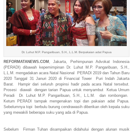
Dr. Luhut M.P. Pangaribuan, S.H., L.L.M. Berpakaian adat Papua
REFORMATANEWS.COM
, Jakarta, Perhimpunan Advokat Indonesia
(PERADI) dibawah kepemimpinan Dr. Luhut M.P. Pangaribuan, S.H.,
L.L.M. mengadakan acara Natal Nasional
PERADI 2019 dan Tahun Baru
2020 Tanggal 31 Januri 2020 di Financial Tower
Puri Indah Jakarta
Barat.
Hampir dari seluruh propinsi hadir pada acara Natal tersebut.
Prosesi
diawali
dengan tarian Papua untuk menyambut
Ketua Umum
Peradi
Dr. Luhut M.P. Pangaribuan, S.H., L.L.M.
dan rombongan.
Ketum PERADI tampak mengenakan topi dan pakaian adat Papua.
Sebelumnya topi
berbulu burung cendrawasih diberikan oleh kepala suku
yang mewakili beberapa suku yang ada di Papua.
Sebelum
Firman Tuhan disampaikan didahului dengan alunan musik